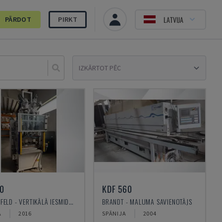
LATVIJA
PĀRDOT
PIRKT
Sele
0
KDF 560
BATTENFELD - VERTIKĀLĀ IESMIDZINĀŠANAS MAŠĪNA
BRANDT - MALUMA SAVIENOTĀJS
A
2016
SPĀNIJA
2004