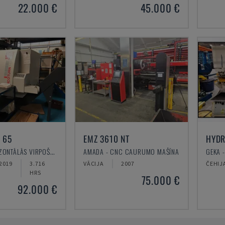
22.000 €
45.000 €
 65
EMZ 3610 NT
HYDR
EMCO - HORIZONTĀLĀS VIRPOŠANAS MAŠĪNAS
AMADA - CNC CAURUMO MAŠĪNA
GEKA 
2019
3.716
VĀCIJA
2007
ČEHIJ
HRS
75.000 €
92.000 €