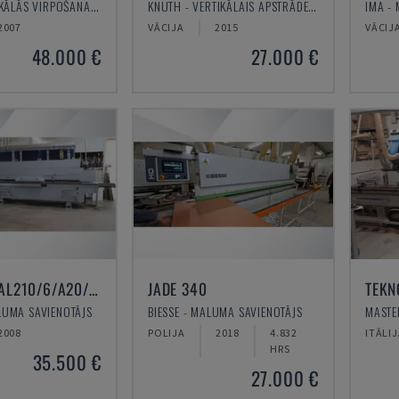
EMAG - VERTIKĀLĀS VIRPOŠANAS MAŠĪNAS
KNUTH - VERTIKĀLAIS APSTRĀDES CENTRS
IMA -
2007
VĀCIJA
2015
VĀCIJ
48.000 €
27.000 €
OPTIMAT KAL210/6/A20/S2
JADE 340
TEKN
UMA SAVIENOTĀJS
BIESSE - MALUMA SAVIENOTĀJS
2008
POLIJA
2018
4.832
ITĀLI
HRS
35.500 €
27.000 €