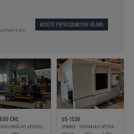
NOSŪTĪT PIEPRASĪJUMU PAR VĒLAMO
o sameklēsim
1600 CNC
U5-1530
IRLE - HORIZONTĀLAIS APSTRĀDES CENTRS
SPINNER - VERTIKĀLAIS APSTRĀDES CENTRS
A
2004
VĀCIJA
2021
6.000