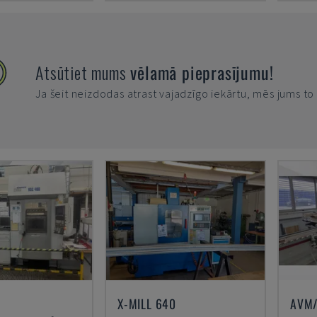
Atsūtiet mums
vēlamā pieprasījumu!
Ja šeit neizdodas atrast vajadzīgo iekārtu, mēs jums t
X-MILL 640