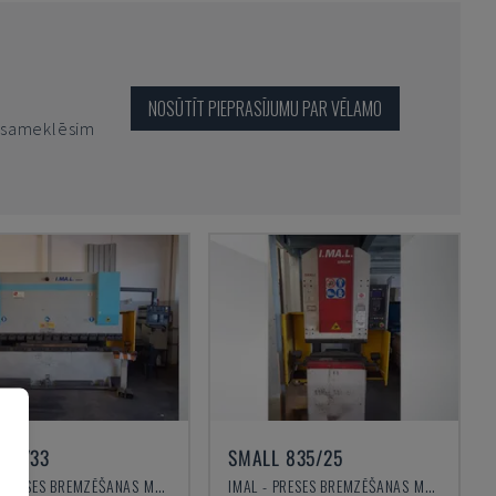
NOSŪTĪT PIEPRASĪJUMU PAR VĒLAMO
o sameklēsim
100/33
SMALL 835/25
IMAL - PRESES BREMZĒŠANAS MAŠĪNA
IMAL - PRESES BREMZĒŠANAS MAŠĪNA