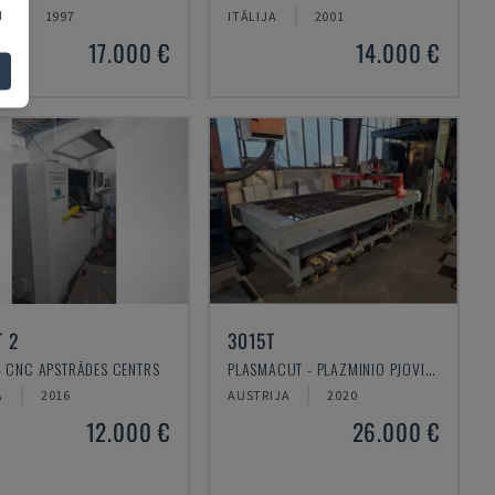
u
JA
1997
ITĀLIJA
2001
17.000 €
14.000 €
T 2
3015T
 - CNC APSTRĀDES CENTRS
PLASMACUT - PLAZMINIO PJOVIMO MAŠINA
A
2016
AUSTRIJA
2020
12.000 €
26.000 €