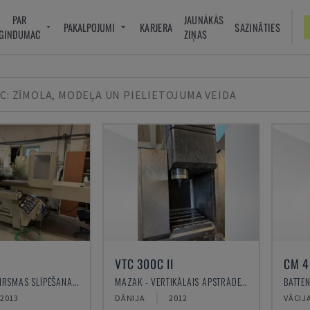
PAR
JAUNĀKĀS
PAKALPOJUMI
KARJERA
SAZINĀTIES
GINDUMAC
ZIŅAS
C: ZĪMOLA, MODEĻA UN PIELIETOJUMA VEIDA
VTC 300C II
CM 4
OKAMOTO - VIRSMAS SLĪPĒŠANAS IEKĀRTA
MAZAK - VERTIKĀLAIS APSTRĀDES CENTRS
2013
DĀNIJA
2012
VĀCIJ