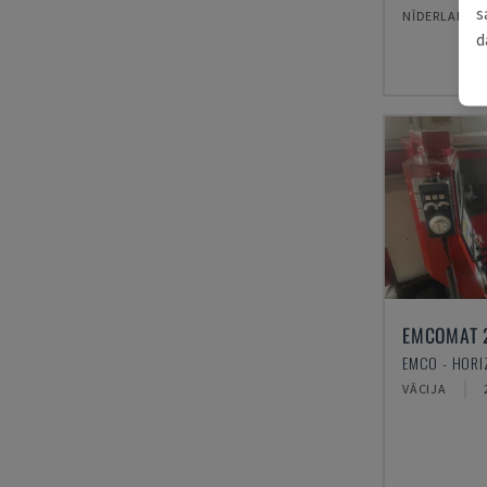
s
NĪDERLANDE
d
EMCOMAT 
VĀCIJA