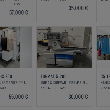
HRS
35.000 €
57.000 €
HX 200
FORMAT 5-200
35-1
HOMAG - CNC APSTRĀDES CENTRS
JONES & SHIPMAN - VIRSMAS SLĪPĒŠANAS IEKĀRTA
2016
ČEHIJA
2002
NĪDER
55.000 €
30.000 €