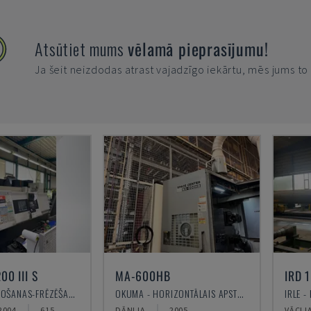
Atsūtiet mums
vēlamā pieprasījumu!
Ja šeit neizdodas atrast vajadzīgo iekārtu, mēs jums t
00 III S
MA-600HB
IRD 
MAZAK - VIRPOŠANAS-FRĒZĒŠANAS CENTRS
OKUMA - HORIZONTĀLAIS APSTRĀDES CENTRS
2004
615
DĀNIJA
2005
VĀCIJ