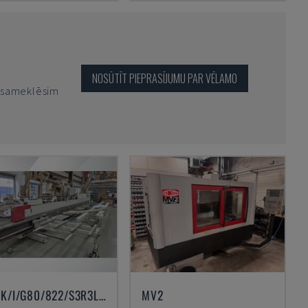
NOSŪTĪT PIEPRASĪJUMU PAR VĒLAMO
o sameklēsim
AVM/K/I/G80/822/S3R3L20
MV2