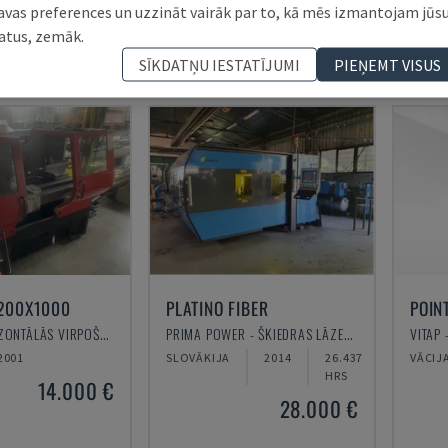
avas preferences un uzzināt vairāk par to, kā mēs izmantojam jūs
2011
ITĀLIJA
2003
ITĀLI
atus, zemāk.
13.000 €
21.000 €
SĪKDATŅU IESTATĪJUMI
PIEŅEMT VISUS
200X1000
PLATINO FIBER
POIN
EMCO - HORIZONTĀLĀS VIRPOŠANAS MAŠĪNAS
PRIMA POWER - ŠĶIEDRAS LĀZERA GRIEŠANAS IEKĀRTA
VITAP
2001
SLOVĀKIJA
2014
26.437
VĀCIJ
HRS
14.000 €
28.000 €