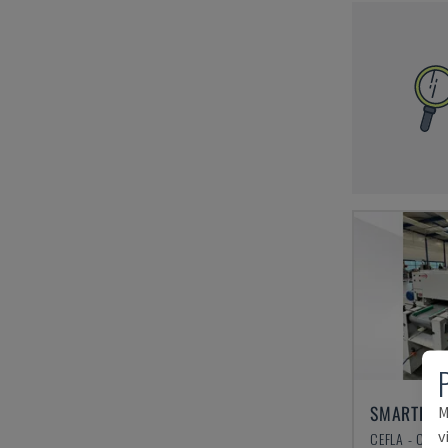
M
v
CEFLA - CITS