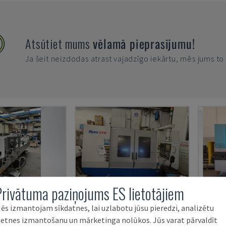
Atsūtiet mums
vēlamā pieprasījumu!
Ja šeit neizdodas atrast vajadzīgo iekārtu, mēs jums t
Privātuma paziņojums ES lietotājiem
SMARTPARQUET MRF-2VS/300
MYNX 550
E3A 
ēs izmantojam sīkdatnes, lai uzlabotu jūsu pieredzi, analizētu
ietnes izmantošanu un mārketinga nolūkos. Jūs varat pārvaldīt
 (KOKS)
DAEWOO - VERTIKĀLAIS APSTRĀDES CENTRS