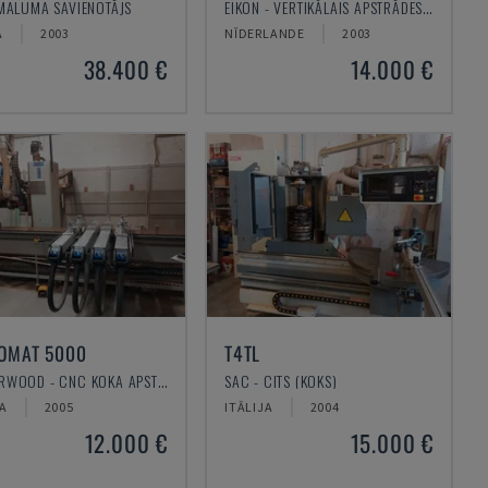
 MALUMA SAVIENOTĀJS
EIKON - VERTIKĀLAIS APSTRĀDES CENTRS
A
2003
NĪDERLANDE
2003
38.400 €
14.000 €
OMAT 5000
T4TL
MASTERWOOD - CNC KOKA APSTRĀDES CENTRS
SAC - CITS (KOKS)
JA
2005
ITĀLIJA
2004
12.000 €
15.000 €