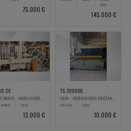
HRS
75.000 €
145.000 €
80 CX
TS 2000X6
KRAUSS MAFFEI - HIDRAULISKĀ IESMIDZINĀŠANAS MAŠĪNA
HERA - HIDRAULISKĀS GRIEŠANAS MAŠĪNA
LANDE
2013
VĀCIJA
2002
12.000 €
10.000 €