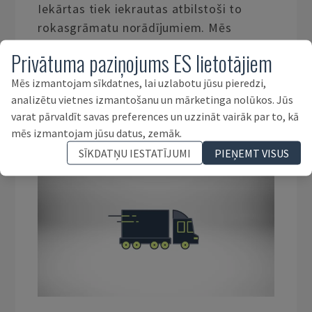
Iekārtas tiek iekrautas atbilstoši to
rokasgrāmatu norādījumiem. Mēs
nolīgstam vietējos uzņēmumus, kuri
Privātuma paziņojums ES lietotājiem
iekrauj iekārtas piegādes uzsākšanas
Mēs izmantojam sīkdatnes, lai uzlabotu jūsu pieredzi,
transportlīdzeklī, izmantojot celtņus un
analizētu vietnes izmantošanu un mārketinga nolūkos. Jūs
autokrāvējus.
varat pārvaldīt savas preferences un uzzināt vairāk par to, kā
mēs izmantojam jūsu datus, zemāk.
SĪKDATŅU IESTATĪJUMI
PIEŅEMT VISUS