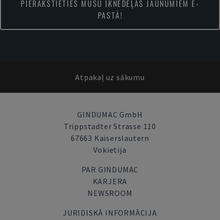
PIERAKSTIETIES MŪSU IKNEDĒĻAS JAUNUMIEM E-
PASTĀ!
Atpakaļ uz sākumu
GINDUMAC GmbH
Trippstadter Strasse 110
67663 Kaiserslautern
Vokietija
PAR GINDUMAC
KARJERA
NEWSROOM
JURIDISKĀ INFORMĀCIJA