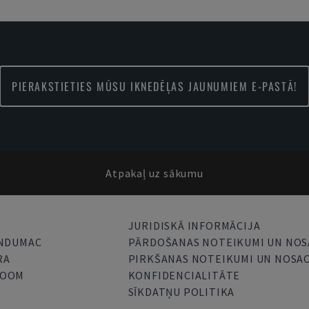
PIERAKSTIETIES MŪSU IKNEDĒĻAS JAUNUMIEM E-PASTĀ!
Atpakaļ uz sākumu
JURIDISKĀ INFORMĀCIJA
INDUMAC
PĀRDOŠANAS NOTEIKUMI UN NOS
RA
PIRKŠANAS NOTEIKUMI UN NOSAC
ROOM
KONFIDENCIALITĀTE
SĪKDATŅU POLITIKA