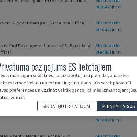
ontent Publishing Intern (Barcelona Office)
Skatīt darba
piedāvājumu
xport Support Manager (Barcelona Office)
Skatīt darba
piedāvājumu
ront-End Development Intern MIS (Barcelona
Skatīt darba
ffice)
piedāvājumu
Privātuma paziņojums ES lietotājiem
nternational Procurement & Sales Manager
Skatīt darba
piedāvājumu
ēs izmantojam sīkdatnes, lai uzlabotu jūsu pieredzi, analizētu
ietnes izmantošanu un mārketinga nolūkos. Jūs varat pārvaldīt
avas preferences un uzzināt vairāk par to, kā mēs izmantojam jūs
ogistics area Manager (Barcelona Office)
Skatīt darba
atus, zemāk.
piedāvājumu
SĪKDATŅU IESTATĪJUMI
PIEŅEMT VISUS
arket Intelligence Intern (Barcelona Office)
Skatīt darba
piedāvājumu
ales Agent / Machinery Broker - UK
Skatīt darba