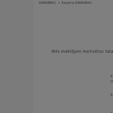
GINDUMAC
Karjera GINDUMAC
Mēs meklējam motivētus talant
A
O
A