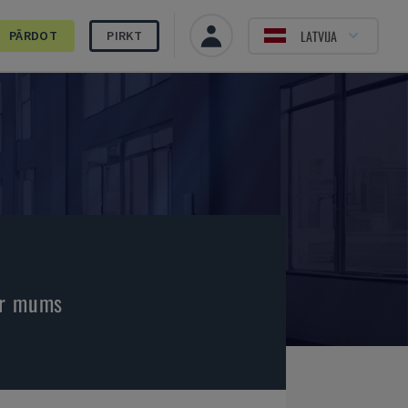
LATVIJA
PĀRDOT
PIRKT
 ar mums