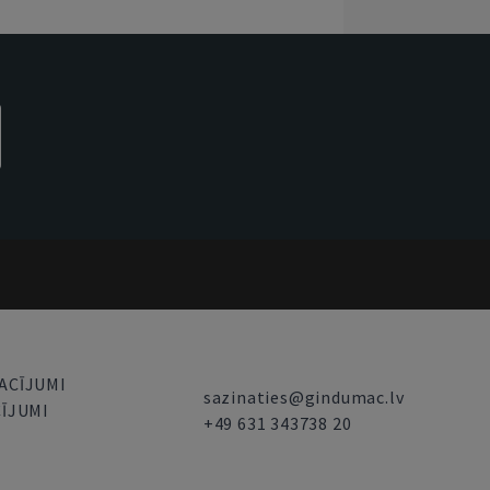
ACĪJUMI
sazinaties@gindumac.lv
ĪJUMI
+49 631 343738 20