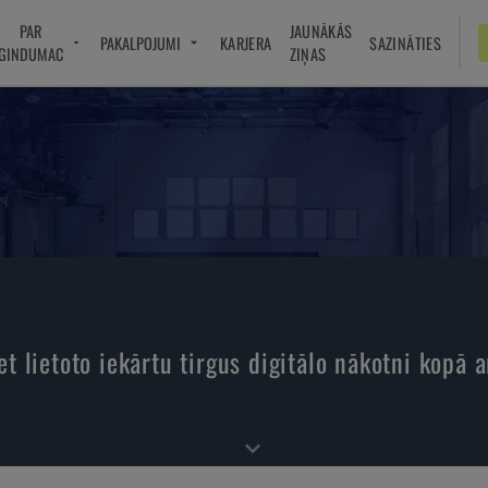
PAR
JAUNĀKĀS
PAKALPOJUMI
KARJERA
SAZINĀTIES
GINDUMAC
ZIŅAS
et lietoto iekārtu tirgus digitālo nākotni kopā