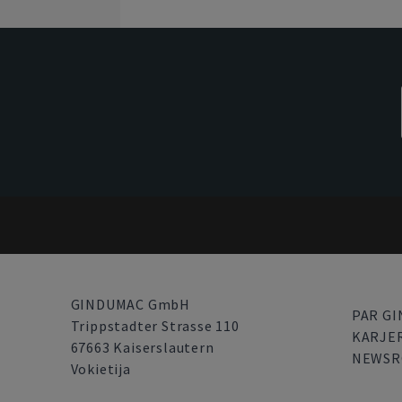
GINDUMAC GmbH
PAR G
Trippstadter Strasse 110
KARJE
67663 Kaiserslautern
NEWS
Vokietija