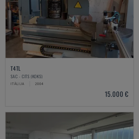
T4TL
SAC - CITS (KOKS)
ITĀLIJA
2004
15.000 €