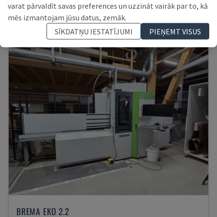
POLIJA
2017
varat pārvaldīt savas preferences un uzzināt vairāk par to, kā
43.000 €
mēs izmantojam jūsu datus, zemāk.
SĪKDATŅU IESTATĪJUMI
PIEŅEMT VISUS
BREMA EKO 2.2