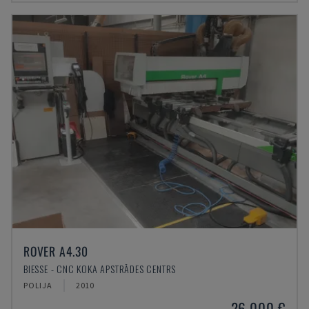
ROVER A4.30
BIESSE - CNC KOKA APSTRĀDES CENTRS
POLIJA
2010
26.000 €