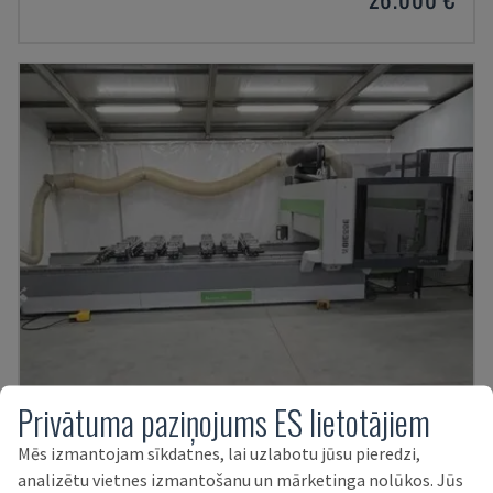
Privātuma paziņojums ES lietotājiem
ROVER K1232
Mēs izmantojam sīkdatnes, lai uzlabotu jūsu pieredzi,
BIESSE - CNC APSTRĀDES CENTRS
analizētu vietnes izmantošanu un mārketinga nolūkos. Jūs