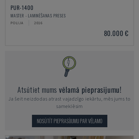
PUR-1400
MASTER - LAMINĒŠANAS PRESES
POLIJA
2016
80.000 €
Atsūtiet mums
vēlamā pieprasījumu!
Ja šeit neizdodas atrast vajadzīgo iekārtu, mēs jums to
sameklēsim
NOSŪTĪT PIEPRASĪJUMU PAR VĒLAMO