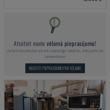
Atsūtiet mums
vēlamā pieprasījumu!
Ja šeit neizdodas atrast vajadzīgo iekārtu, mēs jums to
sameklēsim
NOSŪTĪT PIEPRASĪJUMU PAR VĒLAMO