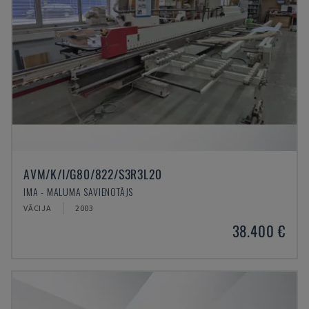
AVM/K/I/G80/822/S3R3L20
IMA - MALUMA SAVIENOTĀJS
VĀCIJA
2003
38.400 €