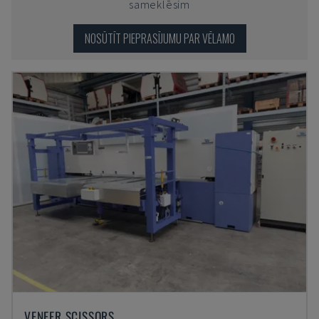
sameklēsim
NOSŪTĪT PIEPRASĪJUMU PAR VĒLAMO
VENEER SCISSORS