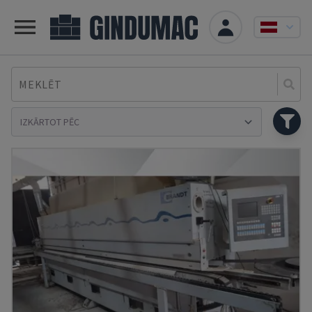
MEKLĒT
Se