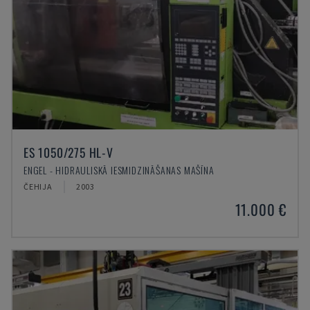
ES 1050/275 HL-V
ENGEL - HIDRAULISKĀ IESMIDZINĀŠANAS MAŠĪNA
ČEHIJA
2003
11.000 €