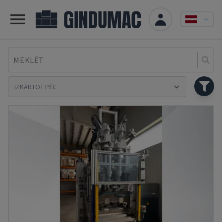
MEKLĒT
Se