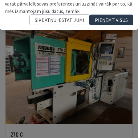
ĪRIJA
2001
26.000 HRS
varat pārvaldīt savas preferences un uzzināt vairāk par to, kā
7.500 €
mēs izmantojam jūsu datus, zemāk.
SĪKDATŅU IESTATĪJUMI
PIEŅEMT VISUS
270 C