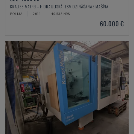
KRAUSS MAFFEI - HIDRAULISKĀ IESMIDZINĀŠANAS MAŠĪNA
POLIJA
2011
40.535 HRS
60.000 €