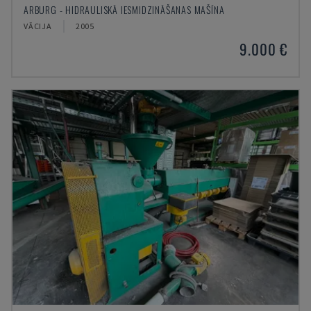
ARBURG - HIDRAULISKĀ IESMIDZINĀŠANAS MAŠĪNA
VĀCIJA
2005
9.000 €