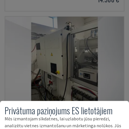
Privātuma paziņojums ES lietotājiem
125-520 C1
Mēs izmantojam sīkdatnes, lai uzlabotu jūsu pieredzi,
KRAUSS MAFFEI - HIDRAULISKĀ IESMIDZINĀŠANAS MAŠĪNA
analizētu vietnes izmantošanu un mārketinga nolūkos. Jūs