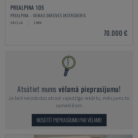
PREALPINA 105
PREALPINA - VIENAS SKRŪVES EKSTRŪDERIS
VĀCIJA
1986
70.000 €
Atsūtiet mums
vēlamā pieprasījumu!
Ja šeit neizdodas atrast vajadzīgo iekārtu, mēs jums to
sameklēsim
NOSŪTĪT PIEPRASĪJUMU PAR VĒLAMO