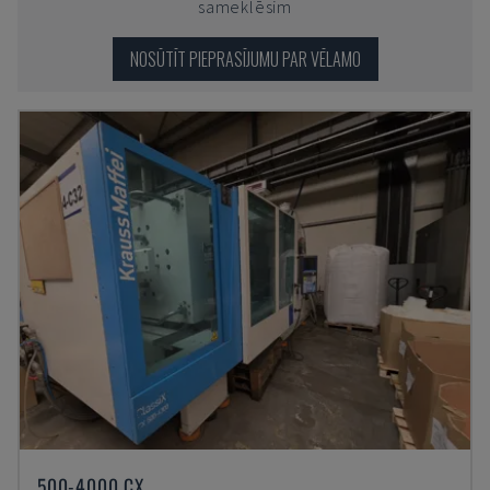
sameklēsim
NOSŪTĪT PIEPRASĪJUMU PAR VĒLAMO
500-4000 CX