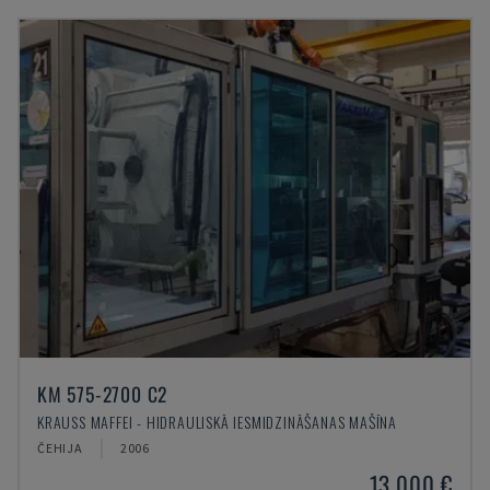
KM 575-2700 C2
KRAUSS MAFFEI - HIDRAULISKĀ IESMIDZINĀŠANAS MAŠĪNA
ČEHIJA
2006
13.000 €