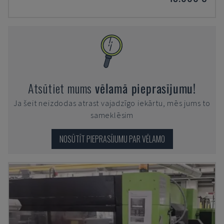
Atsūtiet mums
vēlamā pieprasījumu!
Ja šeit neizdodas atrast vajadzīgo iekārtu, mēs jums to
sameklēsim
NOSŪTĪT PIEPRASĪJUMU PAR VĒLAMO