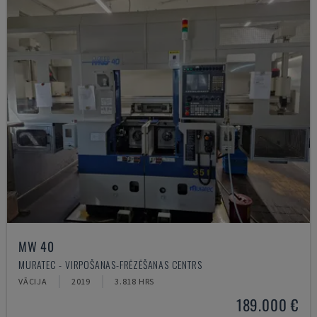
MW 40
MURATEC - VIRPOŠANAS-FRĒZĒŠANAS CENTRS
VĀCIJA
2019
3.818 HRS
189.000 €