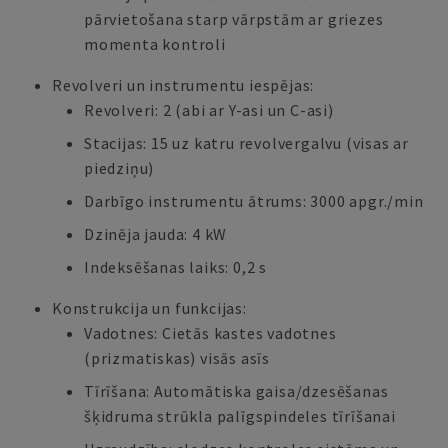
pārvietošana starp vārpstām ar griezes
momenta kontroli
Revolveri un instrumentu iespējas:
Revolveri: 2 (abi ar Y-asi un C-asi)
Stacijas: 15 uz katru revolvergalvu (visas ar
piedziņu)
Darbīgo instrumentu ātrums: 3000 apgr./min
Dzinēja jauda: 4 kW
Indeksēšanas laiks: 0,2 s
Konstrukcija un funkcijas:
Vadotnes: Cietās kastes vadotnes
(prizmatiskas) visās asīs
Tīrīšana: Automātiska gaisa/dzesēšanas
šķidruma strūkla palīgspindeles tīrīšanai