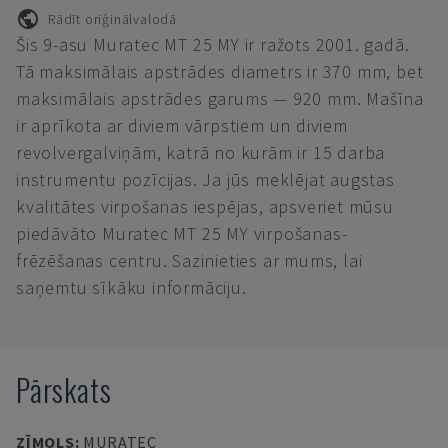
Rādīt oriģinālvalodā
Šis 9-asu Muratec MT 25 MY ir ražots 2001. gadā.
Tā maksimālais apstrādes diametrs ir 370 mm, bet
maksimālais apstrādes garums — 920 mm. Mašīna
ir aprīkota ar diviem vārpstiem un diviem
revolvergalviņām, katrā no kurām ir 15 darba
instrumentu pozīcijas. Ja jūs meklējat augstas
kvalitātes virpošanas iespējas, apsveriet mūsu
piedāvāto Muratec MT 25 MY virpošanas-
frēzēšanas centru. Sazinieties ar mums, lai
saņemtu sīkāku informāciju.
Pārskats
ZĪMOLS
:
MURATEC