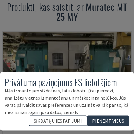
Produkti, kas saistīti ar
Muratec
MT
25 MY
Privātuma paziņojums ES lietotājiem
Mēs izmantojam sīkdatnes, lai uzlabotu jūsu pieredzi,
analizētu vietnes izmantošanu un mārketinga nolūkos. Jūs
varat pārvaldīt savas preferences un uzzināt vairāk par to, kā
mēs izmantojam jūsu datus, zemāk.
SĪKDATŅU IESTATĪJUMI
PIEŅEMT VISUS