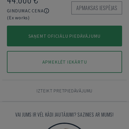
APMAKSAS IESPĒJAS
GINDUMAC CENA
(Ex works)
SAŅEMT OFICIĀLU PIEDĀVĀJUMU
APMEKLĒT IEKĀRTU
IZTEIKT PRETPIEDĀVĀJUMU
VAI JUMS IR VĒL KĀDI JAUTĀJUMI? SAZINIES AR MUMS!