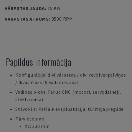
VĀRPSTAS JAUDA
:
15 KW
VĀRPSTAS ĀTRUMS
:
3500 RPM
Papildus informācija
Konfigurācija: divi vārpstas / divi revolvergalviņas
/ divas Y-ass (9 vadāmās ass)
Vadības bloks: Fanuc CNC (motori, servodzinēji,
elektronika)
Stāvoklis: Pašlaik ekspluatācijā; tūlītēja piegāde
Pārvietojumi:
X1: 230 mm