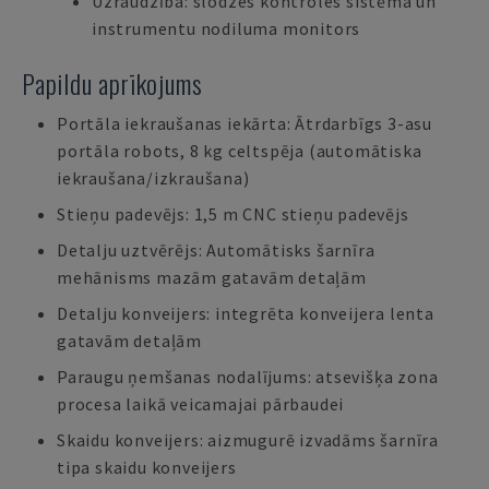
Uzraudzība: slodzes kontroles sistēma un
instrumentu nodiluma monitors
Papildu aprīkojums
Portāla iekraušanas iekārta: Ātrdarbīgs 3-asu
portāla robots, 8 kg celtspēja (automātiska
iekraušana/izkraušana)
Stieņu padevējs: 1,5 m CNC stieņu padevējs
Detalju uztvērējs: Automātisks šarnīra
mehānisms mazām gatavām detaļām
Detalju konveijers: integrēta konveijera lenta
gatavām detaļām
Paraugu ņemšanas nodalījums: atsevišķa zona
procesa laikā veicamajai pārbaudei
Skaidu konveijers: aizmugurē izvadāms šarnīra
tipa skaidu konveijers