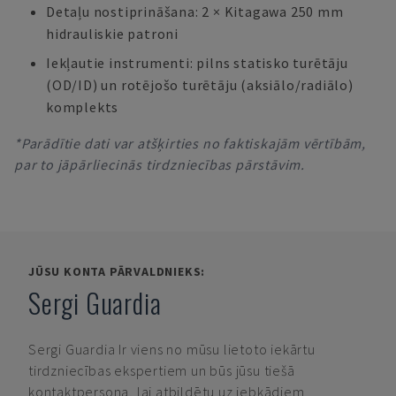
Detaļu nostiprināšana: 2 × Kitagawa 250 mm
hidrauliskie patroni
Iekļautie instrumenti: pilns statisko turētāju
(OD/ID) un rotējošo turētāju (aksiālo/radiālo)
komplekts
*Parādītie dati var atšķirties no faktiskajām vērtībām,
par to jāpārliecinās tirdzniecības pārstāvim.
JŪSU KONTA PĀRVALDNIEKS:
Sergi Guardia
Sergi Guardia
Ir viens no mūsu lietoto iekārtu
tirdzniecības ekspertiem un būs jūsu tiešā
kontaktpersona, lai atbildētu uz jebkādiem