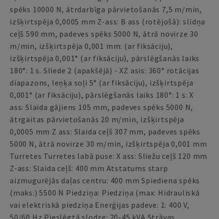
spēks 10000 N, ātrdarbīga pārvietošanās 7,5 m/min,
izšķirtspēja 0,0005 mm Z-ass: B ass (rotējošā): slīdņa
ceļš 590 mm, padeves spēks 5000 N, ātrā novirze 30
m/min, izšķirtspēja 0,001 mm: (ar fiksāciju),
izšķirtspēja 0,001° (ar fiksāciju), pārslēgšanās laiks
180°: 1 s. Sliede 2 (apakšējā) - XZ asis: 360° rotācijas
diapazons, leņķa soļi 5° (ar fiksāciju), izšķirtspēja
0,001° (ar fiksāciju), pārslēgšanās laiks 180°: 1 s: X
ass: Slaida gājiens 105 mm, padeves spēks 5000 N,
ātrgaitas pārvietošanās 20 m/min, izšķirtspēja
0,0005 mm Z ass: Slaida ceļš 307 mm, padeves spēks
5000 N, ātrā novirze 30 m/min, izšķirtspēja 0,001 mm
Turretes Turretes labā puse: X ass: Sliežu ceļš 120 mm
Z-ass: Slaida ceļš: 400 mm Atstatums starp
aizmugurējās daļas centru: 400 mm Spiediena spēks
(maks:) 5500 N Piedziņa: Piedziņa (max: Hidrauliskā
vai elektriskā piedziņa Enerģijas padeve: 1: 400 V,
50/60 Hz Pieslēgtā slodze: 20-45 kVA Strāvas