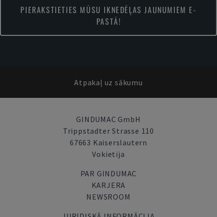
PIERAKSTIETIES MŪSU IKNEDĒĻAS JAUNUMIEM E-
PASTĀ!
Atpakaļ uz sākumu
GINDUMAC GmbH
Trippstadter Strasse 110
67663 Kaiserslautern
Vokietija
PAR GINDUMAC
KARJERA
NEWSROOM
JURIDISKĀ INFORMĀCIJA