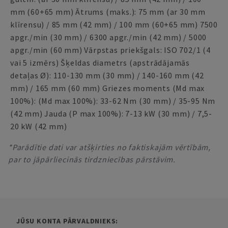
mm (60+65 mm) Ātrums (maks.): 75 mm (ar 30 mm
klīrensu) / 85 mm (42 mm) / 100 mm (60+65 mm) 7500
apgr./min (30 mm) / 6300 apgr./min (42 mm) / 5000
apgr./min (60 mm) Vārpstas priekšgals: ISO 702/1 (4
vai 5 izmērs) Šķeldas diametrs (apstrādājamās
detaļas Ø): 110-130 mm (30 mm) / 140-160 mm (42
mm) / 165 mm (60 mm) Griezes moments (Md max
100%): (Md max 100%): 33-62 Nm (30 mm) / 35-95 Nm
(42 mm) Jauda (P max 100%): 7-13 kW (30 mm) / 7,5-
20 kW (42 mm)
*Parādītie dati var atšķirties no faktiskajām vērtībām,
par to jāpārliecinās tirdzniecības pārstāvim.
JŪSU KONTA PĀRVALDNIEKS: