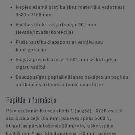
Nepieciešamā platība (bez materiāla vadotnes):
3580 x 3108 mm
Vadības bloks: izšķirtspēja: 001 mm
(ievade/izvade/korekcija)
Plašs kustību diapazons ar vairāku asu
konfigurāciju
Augsta precizitāte ar 0. 001 mm izšķirtspēju
ciparu vadībā.
Daudzpusīgas paplašināšanas pakāpes un papildu
aprīkojums uzlabotai funkcionalitātei
Papildu informācija
Pārvietošanās Krusta slaids 1 (augšā) - XYZB asis: X
ass: Slaida ceļš 155 mm, padeves spēks 5000 N,
ātrgaitas pārvietošanās 20 m/min, izšķirtspēja
0,0005 mm Y ass: Slaida gājiens 120 mm, padeves