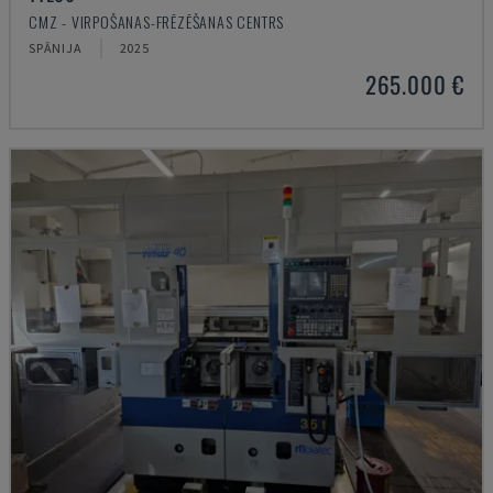
CMZ - VIRPOŠANAS-FRĒZĒŠANAS CENTRS
SPĀNIJA
2025
265.000 €