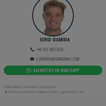
SERGI GUARDIA
+49 162 4027635
S.GUARDIA@GINDUMAC.COM
SAZINIETIES AR WHATSAPP
GINDUMAC
Produkti
Darbgaldi
➤ Pārdošanā lietots indekss G200 C | gindumac.com