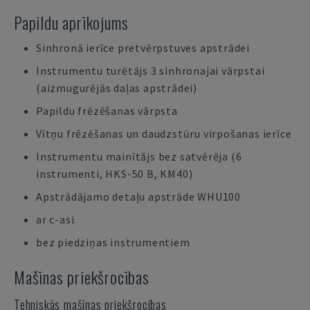
Papildu aprīkojums
Sinhronā ierīce pretvērpstuves apstrādei
Instrumentu turētājs 3 sinhronajai vārpstai
(aizmugurējās daļas apstrādei)
Papildu frēzēšanas vārpsta
Vītņu frēzēšanas un daudzstūru virpošanas ierīce
Instrumentu mainītājs bez satvērēja (6
instrumenti, HKS-50 B, KM40)
Apstrādājamo detaļu apstrāde WHU100
ar c-asi
bez piedziņas instrumentiem
Mašīnas priekšrocības
Tehniskās mašīnas priekšrocības