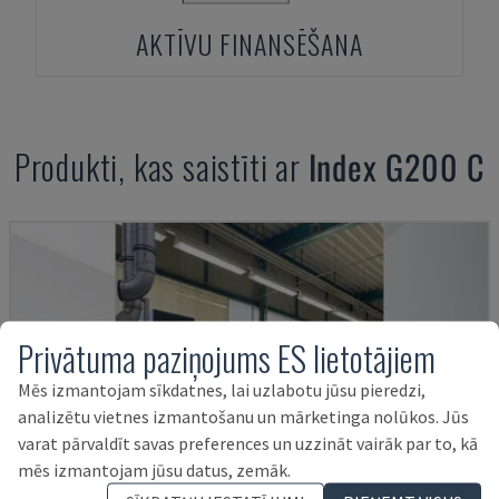
AKTĪVU FINANSĒŠANA
Produkti, kas saistīti ar
Index
G200 C
Privātuma paziņojums ES lietotājiem
Mēs izmantojam sīkdatnes, lai uzlabotu jūsu pieredzi,
analizētu vietnes izmantošanu un mārketinga nolūkos. Jūs
varat pārvaldīt savas preferences un uzzināt vairāk par to, kā
mēs izmantojam jūsu datus, zemāk.