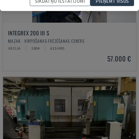
SĪKDATŅU IESTATĪJUMI
PIEŅEMT VISUS
INTEGREX 200 III S
MAZAK - VIRPOŠANAS-FRĒZĒŠANAS CENTRS
VĀCIJA
2004
615 HRS
57.000 €