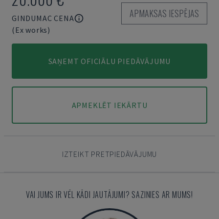
APMAKSAS IESPĒJAS
GINDUMAC CENA
(Ex works)
SAŅEMT OFICIĀLU PIEDĀVĀJUMU
APMEKLĒT IEKĀRTU
IZTEIKT PRETPIEDĀVĀJUMU
VAI JUMS IR VĒL KĀDI JAUTĀJUMI? SAZINIES AR MUMS!