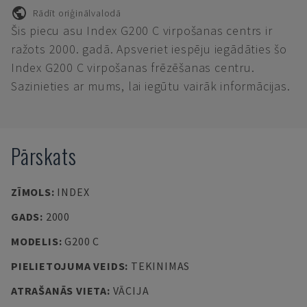
Rādīt oriģinālvalodā
Šis piecu asu Index G200 C virpošanas centrs ir
ražots 2000. gadā. Apsveriet iespēju iegādāties šo
Index G200 C virpošanas frēzēšanas centru.
Sazinieties ar mums, lai iegūtu vairāk informācijas.
Pārskats
ZĪMOLS
:
INDEX
GADS
:
2000
MODELIS
:
G200 C
PIELIETOJUMA VEIDS
:
TEKINIMAS
ATRAŠANĀS VIETA
:
VĀCIJA