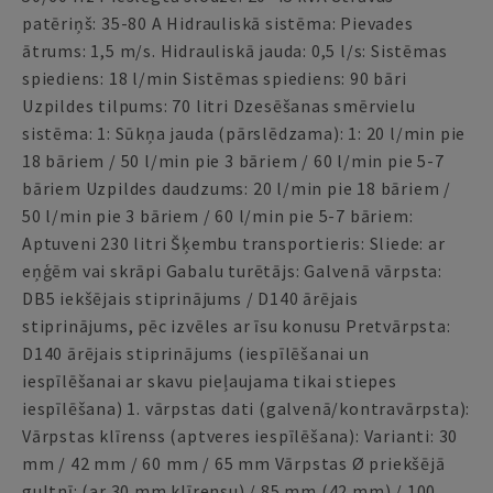
patēriņš: 35-80 A Hidrauliskā sistēma: Pievades
ātrums: 1,5 m/s. Hidrauliskā jauda: 0,5 l/s: Sistēmas
spiediens: 18 l/min Sistēmas spiediens: 90 bāri
Uzpildes tilpums: 70 litri Dzesēšanas smērvielu
sistēma: 1: Sūkņa jauda (pārslēdzama): 1: 20 l/min pie
18 bāriem / 50 l/min pie 3 bāriem / 60 l/min pie 5-7
bāriem Uzpildes daudzums: 20 l/min pie 18 bāriem /
50 l/min pie 3 bāriem / 60 l/min pie 5-7 bāriem:
Aptuveni 230 litri Šķembu transportieris: Sliede: ar
eņģēm vai skrāpi Gabalu turētājs: Galvenā vārpsta:
DB5 iekšējais stiprinājums / D140 ārējais
stiprinājums, pēc izvēles ar īsu konusu Pretvārpsta:
D140 ārējais stiprinājums (iespīlēšanai un
iespīlēšanai ar skavu pieļaujama tikai stiepes
iespīlēšana) 1. vārpstas dati (galvenā/kontravārpsta):
Vārpstas klīrenss (aptveres iespīlēšana): Varianti: 30
mm / 42 mm / 60 mm / 65 mm Vārpstas Ø priekšējā
gultnī: (ar 30 mm klīrensu) / 85 mm (42 mm) / 100