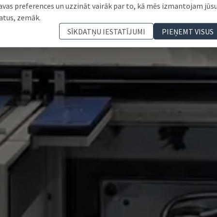
avas preferences un uzzināt vairāk par to, kā mēs izmantojam jūs
atus, zemāk.
SĪKDATŅU IESTATĪJUMI
PIEŅEMT VISUS