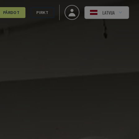
LATVIJA
PĀRDOT
PIRKT