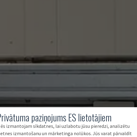
Privātuma paziņojums ES lietotājiem
ēs izmantojam sīkdatnes, lai uzlabotu jūsu pieredzi, analizētu
ietnes izmantošanu un mārketinga nolūkos. Jūs varat pārvaldīt