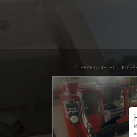
ŠĪ IEKĀRTA NESEN TIKA P
M
v