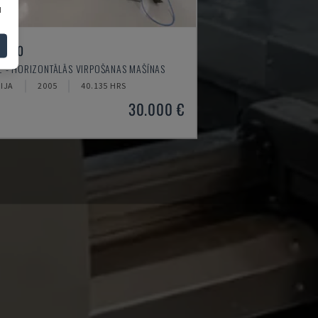
u
I-520
 - HORIZONTĀLĀS VIRPOŠANAS MAŠĪNAS
IJA
2005
40.135 HRS
30.000 €