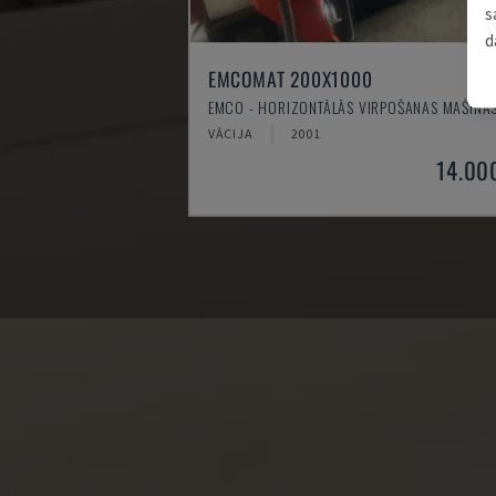
s
d
EMCOMAT 200X1000
EMCO - HORIZONTĀLĀS VIRPOŠANAS MAŠĪNA
VĀCIJA
2001
14.00