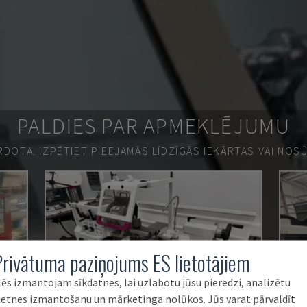
PALDIES PAR APMEKLĒJUMU
ĀRDOTA.
IZPĒTIET PIEEJAMĀS LĪDZĪGĀS IEKĀRTAS VAI NOS
Privātuma paziņojums ES lietotājiem
ēs izmantojam sīkdatnes, lai uzlabotu jūsu pieredzi, analizētu
ietnes izmantošanu un mārketinga nolūkos. Jūs varat pārvaldīt