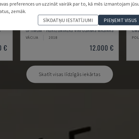
avas preferences un uzzināt vairāk par to, kā mēs izmantojam jūs
atus, zemāk.
SĪKDATŅU IESTATĪJUMI
PIEŅEMT VISUS
TH 4610
TB
S
OPTIMUM - HORIZONTĀLĀS VIRPOŠANAS MAŠĪNAS
CMZ
VĀCIJA
2018
POL
0 €
12.000 €
Skatīt visas līdzīgās iekārtas