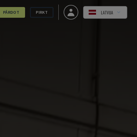
LATVIJA
PĀRDOT
PIRKT