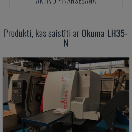
AKTĪVU FINANSĒŠANA
Produkti, kas saistīti ar
Okuma
LH35-
N