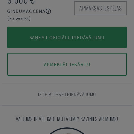
APMAKSAS IESPĒJAS
GINDUMAC CENA
(Ex works)
SAŅEMT OFICIĀLU PIEDĀVĀJUMU
APMEKLĒT IEKĀRTU
IZTEIKT PRETPIEDĀVĀJUMU
VAI JUMS IR VĒL KĀDI JAUTĀJUMI? SAZINIES AR MUMS!