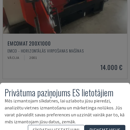
EMCOMAT 200X1000
EMCO - HORIZONTĀLĀS VIRPOŠANAS MAŠĪNAS
VĀCIJA
2001
14.000 €
Privātuma paziņojums ES lietotājiem
Mēs izmantojam sīkdatnes, lai uzlabotu jūsu pieredzi,
analizētu vietnes izmantošanu un mārketinga nolūkos. Jūs
varat pārvaldīt savas preferences un uzzināt vairāk par to, kā
mēs izmantojam jūsu datus, zemāk.
SĪKDATŅU IESTATĪJUMI
PIEŅEMT VISUS