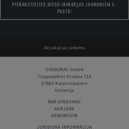
PIERAKSTIETIES MŪSU IKNEDĒĻAS JAUNUMIEM E-
PASTĀ!
Atpakaļ uz sākumu
GINDUMAC GmbH
Trippstadter Strasse 110
67663 Kaiserslautern
Vokietija
PAR GINDUMAC
KARJERA
NEWSROOM
JURIDISKĀ INFORMĀCIJA