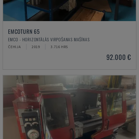
EMCOTURN 65
EMCO - HORIZONTĀLĀS VIRPOŠANAS MAŠĪNAS
ČEHIJA
2019
3.716 HRS
92.000 €