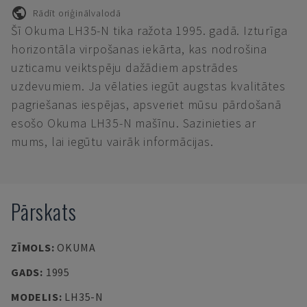
Rādīt oriģinālvalodā
Šī Okuma LH35-N tika ražota 1995. gadā. Izturīga
horizontāla virpošanas iekārta, kas nodrošina
uzticamu veiktspēju dažādiem apstrādes
uzdevumiem. Ja vēlaties iegūt augstas kvalitātes
pagriešanas iespējas, apsveriet mūsu pārdošanā
esošo Okuma LH35-N mašīnu. Sazinieties ar
mums, lai iegūtu vairāk informācijas.
Pārskats
ZĪMOLS
:
OKUMA
GADS
:
1995
MODELIS
:
LH35-N