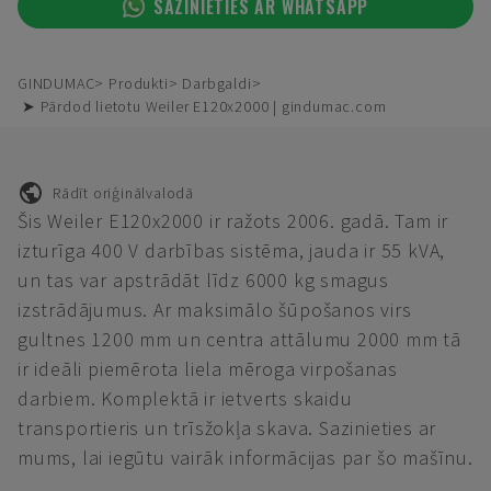
SAZINIETIES AR WHATSAPP
GINDUMAC
Produkti
Darbgaldi
➤ Pārdod lietotu Weiler E120x2000 | gindumac.com
Rādīt oriģinālvalodā
Šis Weiler E120x2000 ir ražots 2006. gadā. Tam ir
izturīga 400 V darbības sistēma, jauda ir 55 kVA,
un tas var apstrādāt līdz 6000 kg smagus
izstrādājumus. Ar maksimālo šūpošanos virs
gultnes 1200 mm un centra attālumu 2000 mm tā
ir ideāli piemērota liela mēroga virpošanas
darbiem. Komplektā ir ietverts skaidu
transportieris un trīsžokļa skava. Sazinieties ar
mums, lai iegūtu vairāk informācijas par šo mašīnu.