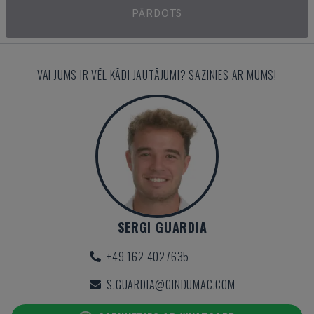
PĀRDOTS
VAI JUMS IR VĒL KĀDI JAUTĀJUMI? SAZINIES AR MUMS!
SERGI GUARDIA
+49 162 4027635
S.GUARDIA@GINDUMAC.COM