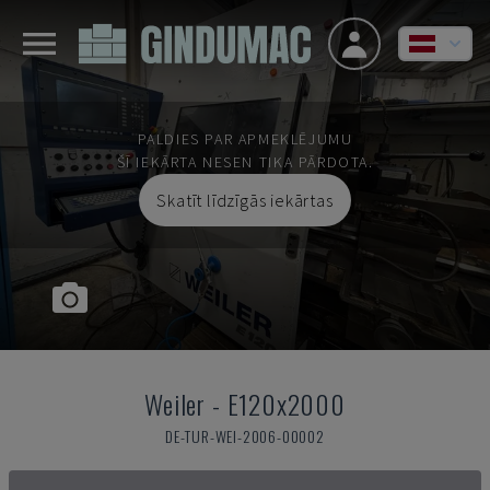
PALDIES PAR APMEKLĒJUMU
ŠĪ IEKĀRTA NESEN TIKA PĀRDOTA.
Skatīt līdzīgās iekārtas
Weiler
-
E120x2000
DE-TUR-WEI-2006-00002