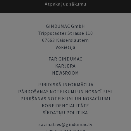
Atpakaļ uz sākumu
GINDUMAC GmbH
Trippstadter Strasse 110
67663 Kaiserslautern
Vokietija
PAR GINDUMAC
KARJERA
NEWSROOM
JURIDISKĀ INFORMĀCIJA
PĀRDOŠANAS NOTEIKUMI UN NOSACĪJUMI
PIRKŠANAS NOTEIKUMI UN NOSACĪJUMI
KONFIDENCIALITĀTE
SĪKDATŅU POLITIKA
sazinaties@gindumac.lv