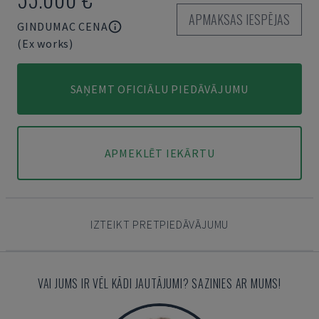
APMAKSAS IESPĒJAS
GINDUMAC CENA
(Ex works)
SAŅEMT OFICIĀLU PIEDĀVĀJUMU
APMEKLĒT IEKĀRTU
IZTEIKT PRETPIEDĀVĀJUMU
VAI JUMS IR VĒL KĀDI JAUTĀJUMI? SAZINIES AR MUMS!