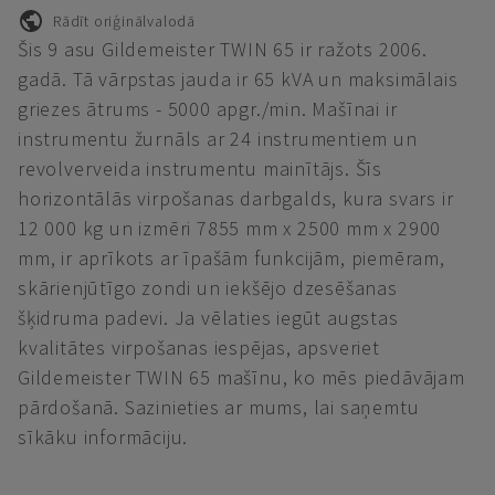
Rādīt oriģinālvalodā
Šis 9 asu Gildemeister TWIN 65 ir ražots 2006.
gadā. Tā vārpstas jauda ir 65 kVA un maksimālais
griezes ātrums - 5000 apgr./min. Mašīnai ir
instrumentu žurnāls ar 24 instrumentiem un
revolverveida instrumentu mainītājs. Šīs
horizontālās virpošanas darbgalds, kura svars ir
12 000 kg un izmēri 7855 mm x 2500 mm x 2900
mm, ir aprīkots ar īpašām funkcijām, piemēram,
skārienjūtīgo zondi un iekšējo dzesēšanas
šķidruma padevi. Ja vēlaties iegūt augstas
kvalitātes virpošanas iespējas, apsveriet
Gildemeister TWIN 65 mašīnu, ko mēs piedāvājam
pārdošanā. Sazinieties ar mums, lai saņemtu
sīkāku informāciju.