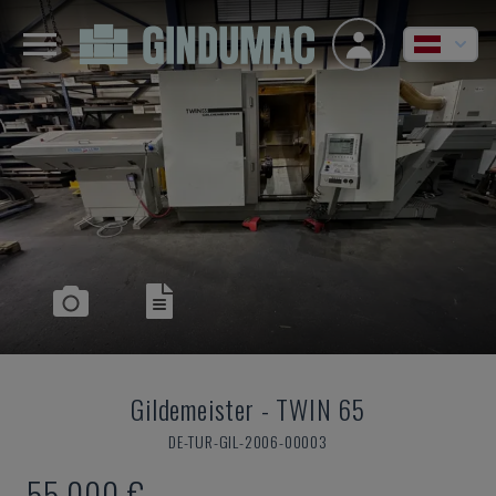
Gildemeister
-
TWIN 65
DE-TUR-GIL-2006-00003
55.000 €