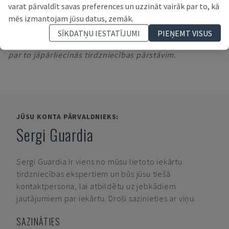
Šķeldas konveijers
varat pārvaldīt savas preferences un uzzināt vairāk par to, kā
mēs izmantojam jūsu datus, zemāk.
Iekšējā dzesēšanas šķidruma padeve
SĪKDATŅU IESTATĪJUMI
PIEŅEMT VISUS
*Parādītie dati var atšķirties no faktiskajām vērtībām,
par to jāpārliecinās tirdzniecības pārstāvim.
JŪSU KONTA PĀRVALDNIEKS:
Sergi Guardia
Sergi Guardia
Ir viens no mūsu lietoto iekārtu
tirdzniecības ekspertiem un būs jūsu tiešā
kontaktpersona, lai atbildētu uz jebkādiem
jautājumiem par iekārtu. Droši sazinieties ar viņu.
SAZINĀTIES