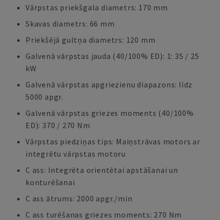
Vārpstas priekšgala diametrs: 170 mm
Skavas diametrs: 66 mm
Priekšējā gultņa diametrs: 120 mm
Galvenā vārpstas jauda (40/100% ED): 1: 35 / 25
kW
Galvenā vārpstas apgriezienu diapazons: līdz
5000 apgr.
Galvenā vārpstas griezes moments (40/100%
ED): 370 / 270 Nm
Vārpstas piedziņas tips: Maiņstrāvas motors ar
integrētu vārpstas motoru
C ass: Integrēta orientētai apstāšanai un
konturēšanai
C ass ātrums: 2000 apgr./min
C ass turēšanas griezes moments: 270 Nm