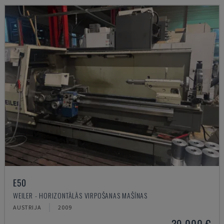
E50
WEILER - HORIZONTĀLĀS VIRPOŠANAS MAŠĪNAS
AUSTRIJA
2009
39.000 €