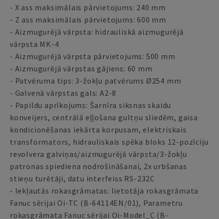
- X ass maksimālais pārvietojums: 240 mm
- Z ass maksimālais pārvietojums: 600 mm
- Aizmugurējā vārpsta: hidrauliskā aizmugurējā
vārpsta MK-4
- Aizmugurējā vārpsta pārvietojums: 500 mm
- Aizmugurējā vārpstas gājiens: 60 mm
- Patvēruma tips: 3-žokļu patvērums Ø254 mm
- Galvenā vārpstas gals: A2-8
- Papildu aprīkojums: Šarnīra siksnas skaidu
konveijers, centrālā eļļošana gultņu sliedēm, gaisa
kondicionēšanas iekārta korpusam, elektriskais
transformators, hidrauliskais spēka bloks 12-pozīciju
revolvera galviņas/aizmugurējā vārpsta/3-žokļu
patronas spiediena nodrošināšanai, 2x urbšanas
stieņu turētāji, datu interfeiss RS-232C
- Iekļautās rokasgrāmatas: lietotāja rokasgrāmata
Fanuc sērijai Oi-TC (B-64114EN/01), Parametru
rokasgrāmata Fanuc sērijai Oi-Model_C (B-