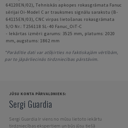
64120EN/02), Tehniskās apkopes rokasgrāmata Fanuc
sērijai Oi-Model C ar trauksmes signālu sarakstu (B-
64115EN/03), CNC virpas lietošanas rokasgrāmata
S/O Nr.: T256118 SL-40 Fanuc_OiT-C
- Iekārtas izmēri: garums: 3525 mm, platums: 2020
mm, augstums: 1862 mm
*Parādītie dati var atšķirties no faktiskajām vērtībām,
par to jāpārliecinās tirdzniecības pārstāvim.
JŪSU KONTA PĀRVALDNIEKS:
Sergi Guardia
Sergi Guardia
Ir viens no mūsu lietoto iekārtu
tirdzniecības ekspertiem un būs jūsu tiešā