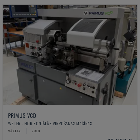
PRIMUS VCD
WEILER - HORIZONTĀLĀS VIRPOŠANAS MAŠĪNAS
VĀCIJA
2018