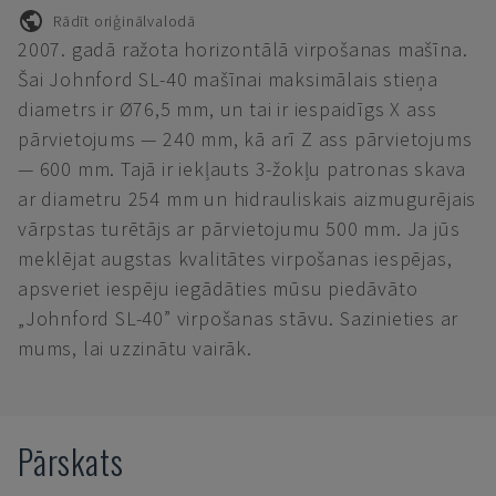
Rādīt oriģinālvalodā
2007. gadā ražota horizontālā virpošanas mašīna.
Šai Johnford SL-40 mašīnai maksimālais stieņa
diametrs ir Ø76,5 mm, un tai ir iespaidīgs X ass
pārvietojums — 240 mm, kā arī Z ass pārvietojums
— 600 mm. Tajā ir iekļauts 3-žokļu patronas skava
ar diametru 254 mm un hidrauliskais aizmugurējais
vārpstas turētājs ar pārvietojumu 500 mm. Ja jūs
meklējat augstas kvalitātes virpošanas iespējas,
apsveriet iespēju iegādāties mūsu piedāvāto
„Johnford SL-40” virpošanas stāvu. Sazinieties ar
mums, lai uzzinātu vairāk.
Pārskats