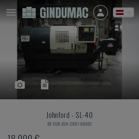
Johnford
-
SL-40
DE-TUR-JOH-2007-00001
18.000 €