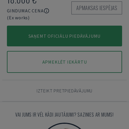
APMAKSAS IESPĒJAS
GINDUMAC CENA
(Ex works)
SAŅEMT OFICIĀLU PIEDĀVĀJUMU
APMEKLĒT IEKĀRTU
IZTEIKT PRETPIEDĀVĀJUMU
VAI JUMS IR VĒL KĀDI JAUTĀJUMI? SAZINIES AR MUMS!