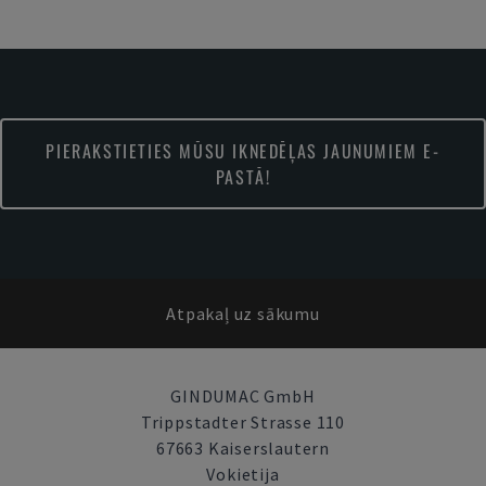
PIERAKSTIETIES MŪSU IKNEDĒĻAS JAUNUMIEM E-
PASTĀ!
Atpakaļ uz sākumu
GINDUMAC GmbH
Trippstadter Strasse 110
67663 Kaiserslautern
Vokietija