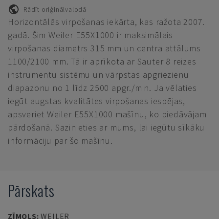
Rādīt oriģinālvalodā
Horizontālās virpošanas iekārta, kas ražota 2007.
gadā. Šim Weiler E55X1000 ir maksimālais
virpošanas diametrs 315 mm un centra attālums
1100/2100 mm. Tā ir aprīkota ar Sauter 8 reizes
instrumentu sistēmu un vārpstas apgriezienu
diapazonu no 1 līdz 2500 apgr./min. Ja vēlaties
iegūt augstas kvalitātes virpošanas iespējas,
apsveriet Weiler E55X1000 mašīnu, ko piedāvājam
pārdošanā. Sazinieties ar mums, lai iegūtu sīkāku
informāciju par šo mašīnu.
Pārskats
ZĪMOLS
:
WEILER