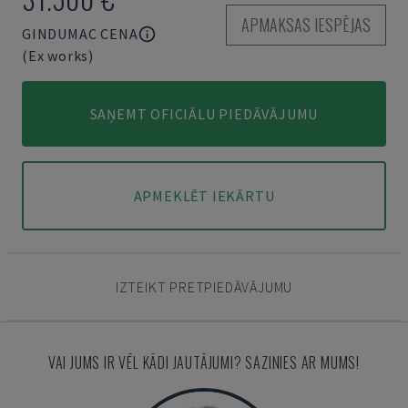
APMAKSAS IESPĒJAS
GINDUMAC CENA
(Ex works)
SAŅEMT OFICIĀLU PIEDĀVĀJUMU
APMEKLĒT IEKĀRTU
IZTEIKT PRETPIEDĀVĀJUMU
VAI JUMS IR VĒL KĀDI JAUTĀJUMI? SAZINIES AR MUMS!