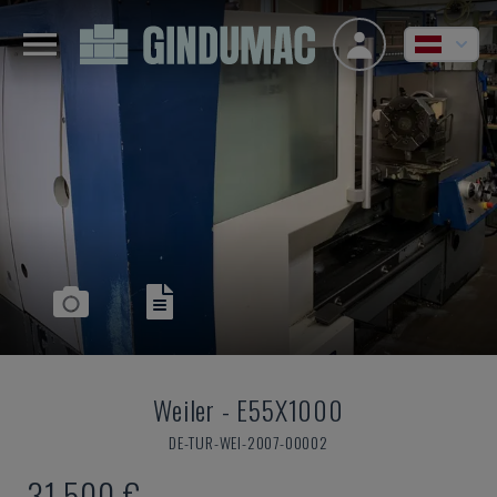
Weiler
-
E55X1000
DE-TUR-WEI-2007-00002
31.500 €