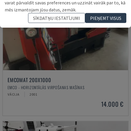
varat pārvaldīt savas preferences un uzzināt vairāk par to, kā
mēs izmantojam jūsu datus, zemāk.
SĪKDATŅU IESTATĪJUMI
PIEŅEMT VISUS
EMCOMAT 200X1000
EMCO - HORIZONTĀLĀS VIRPOŠANAS MAŠĪNAS
VĀCIJA
2001
14.000 €