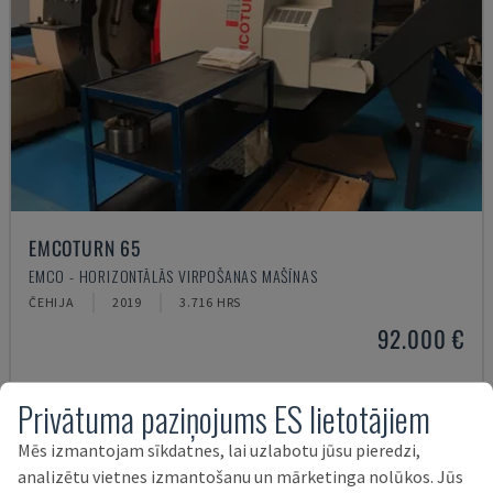
EMCOTURN 65
EMCO - HORIZONTĀLĀS VIRPOŠANAS MAŠĪNAS
ČEHIJA
2019
3.716 HRS
92.000 €
Privātuma paziņojums ES lietotājiem
Mēs izmantojam sīkdatnes, lai uzlabotu jūsu pieredzi,
analizētu vietnes izmantošanu un mārketinga nolūkos. Jūs