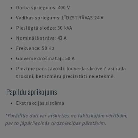
Darba spriegums: 400 V
Vadības spriegums: LĪDZSTRĀVAS 24 V
Pieslēgtā slodze: 30 kVA
Nominālā strāva: 43 A
Frekvence: 50 Hz
Galvenie drošinātāji: 50 A
Piezīme par stāvokli: lodveida skrūve Z asī rada
troksni, bet izmēru precizitāti neietekmē.
Papildu aprīkojums
Ekstrakcijas sistēma
*Parādītie dati var atšķirties no faktiskajām vērtībām,
par to jāpārliecinās tirdzniecības pārstāvim.