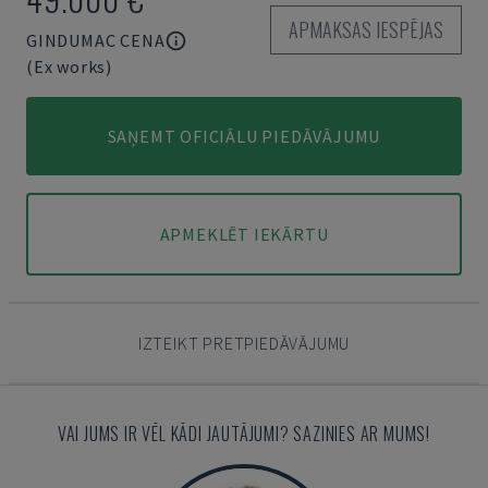
APMAKSAS IESPĒJAS
GINDUMAC CENA
(Ex works)
SAŅEMT OFICIĀLU PIEDĀVĀJUMU
APMEKLĒT IEKĀRTU
IZTEIKT PRETPIEDĀVĀJUMU
VAI JUMS IR VĒL KĀDI JAUTĀJUMI? SAZINIES AR MUMS!