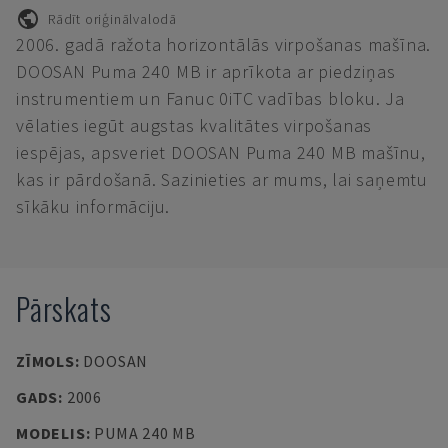
Rādīt oriģinālvalodā
2006. gadā ražota horizontālās virpošanas mašīna.
DOOSAN Puma 240 MB ir aprīkota ar piedziņas
instrumentiem un Fanuc 0iTC vadības bloku. Ja
vēlaties iegūt augstas kvalitātes virpošanas
iespējas, apsveriet DOOSAN Puma 240 MB mašīnu,
kas ir pārdošanā. Sazinieties ar mums, lai saņemtu
sīkāku informāciju.
Pārskats
ZĪMOLS
:
DOOSAN
GADS
:
2006
MODELIS
:
PUMA 240 MB