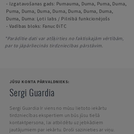
- Izgatavošanas gads: Pumauma, Duma, Puma, Duma,
Puma, Duma, Duma, Duma, Duma, Duma, Duma,
Duma, Duma: Ļoti labs / Pilnībā funkcionējošs
- Vadības bloks: Fanuc 0iTC
*Parādītie dati var atšķirties no faktiskajām vērtībām,
par to jāpārliecinās tirdzniecības pārstāvim.
JŪSU KONTA PĀRVALDNIEKS:
Sergi Guardia
Sergi Guardia
Ir viens no mūsu lietoto iekārtu
tirdzniecības ekspertiem un būs jūsu tiešā
kontaktpersona, lai atbildētu uz jebkādiem
jautājumiem par iekārtu. Droši sazinieties ar viņu.