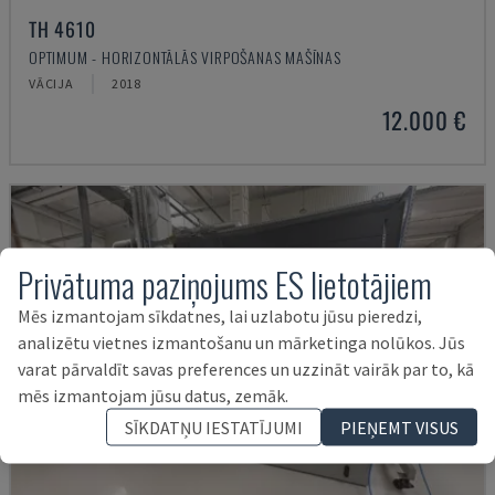
TH 4610
OPTIMUM - HORIZONTĀLĀS VIRPOŠANAS MAŠĪNAS
VĀCIJA
2018
12.000 €
Privātuma paziņojums ES lietotājiem
Mēs izmantojam sīkdatnes, lai uzlabotu jūsu pieredzi,
analizētu vietnes izmantošanu un mārketinga nolūkos. Jūs
varat pārvaldīt savas preferences un uzzināt vairāk par to, kā
mēs izmantojam jūsu datus, zemāk.
SĪKDATŅU IESTATĪJUMI
PIEŅEMT VISUS