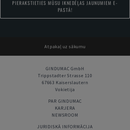
PIERAKSTIETIES MŪSU IKNEDĒĻAS JAUNUMIEM E-
PASTĀ!
Atpakaļ uz sākumu
GINDUMAC GmbH
Trippstadter Strasse 110
67663 Kaiserslautern
Vokietija
PAR GINDUMAC
KARJERA
NEWSROOM
JURIDISKĀ INFORMĀCIJA