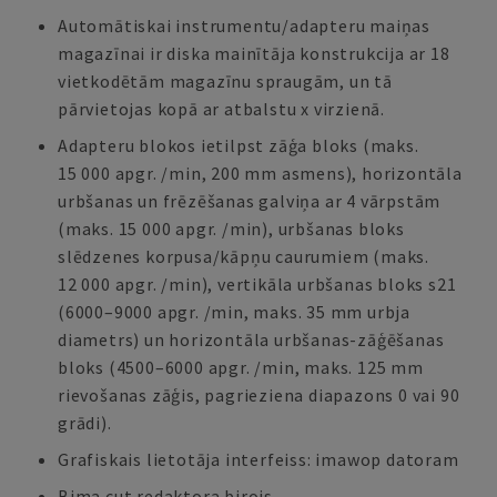
Automātiskai instrumentu/adapteru maiņas
magazīnai ir diska mainītāja konstrukcija ar 18
vietkodētām magazīnu spraugām, un tā
pārvietojas kopā ar atbalstu x virzienā.
Adapteru blokos ietilpst zāģa bloks (maks.
15 000 apgr. /min, 200 mm asmens), horizontāla
urbšanas un frēzēšanas galviņa ar 4 vārpstām
(maks. 15 000 apgr. /min), urbšanas bloks
slēdzenes korpusa/kāpņu caurumiem (maks.
12 000 apgr. /min), vertikāla urbšanas bloks s21
(6000–9000 apgr. /min, maks. 35 mm urbja
diametrs) un horizontāla urbšanas-zāģēšanas
bloks (4500–6000 apgr. /min, maks. 125 mm
rievošanas zāģis, pagrieziena diapazons 0 vai 90
grādi).
Grafiskais lietotāja interfeiss: imawop datoram
Bima cut redaktora birojs