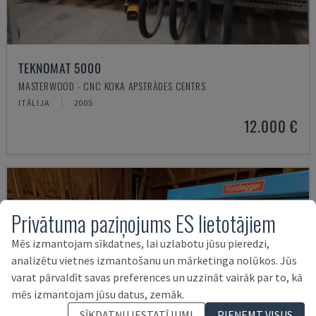
TEKNOMAT 5000
MASTERWOOD - CNC KOKA APSTRĀDES CENTRS
ITĀLIJA
2005
12.000 €
Privātuma paziņojums ES lietotājiem
Mēs izmantojam sīkdatnes, lai uzlabotu jūsu pieredzi,
analizētu vietnes izmantošanu un mārketinga nolūkos. Jūs
varat pārvaldīt savas preferences un uzzināt vairāk par to, kā
mēs izmantojam jūsu datus, zemāk.
SĪKDATŅU IESTATĪJUMI
PIEŅEMT VISUS