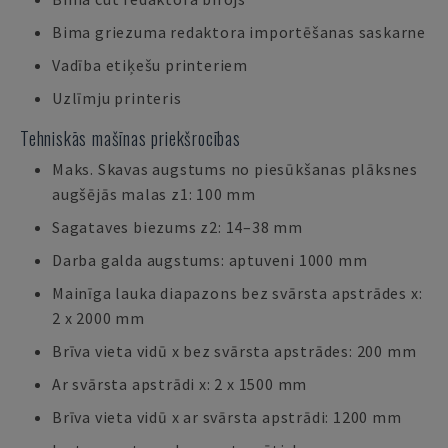
Bima griezuma redaktora importēšanas saskarne
Vadība etiķešu printeriem
Uzlīmju printeris
Tehniskās mašīnas priekšrocības
Maks. Skavas augstums no piesūkšanas plāksnes
augšējās malas z1: 100 mm
Sagataves biezums z2: 14–38 mm
Darba galda augstums: aptuveni 1000 mm
Mainīga lauka diapazons bez svārsta apstrādes x:
2 x 2000 mm
Brīva vieta vidū x bez svārsta apstrādes: 200 mm
Ar svārsta apstrādi x: 2 x 1500 mm
Brīva vieta vidū x ar svārsta apstrādi: 1200 mm