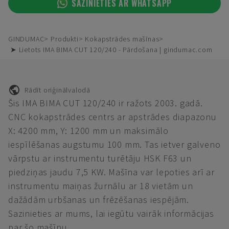
SAZINIETIES AR WHATSAPP
GINDUMAC
Produkti
Kokapstrādes mašīnas
➤ Lietots IMA BIMA CUT 120/240 - Pārdošana | gindumac.com
Rādīt oriģinālvalodā
Šis IMA BIMA CUT 120/240 ir ražots 2003. gadā.
CNC kokapstrādes centrs ar apstrādes diapazonu
X: 4200 mm, Y: 1200 mm un maksimālo
iespīlēšanas augstumu 100 mm. Tas ietver galveno
vārpstu ar instrumentu turētāju HSK F63 un
piedziņas jaudu 7,5 KW. Mašīna var lepoties arī ar
instrumentu maiņas žurnālu ar 18 vietām un
dažādām urbšanas un frēzēšanas iespējām.
Sazinieties ar mums, lai iegūtu vairāk informācijas
par šo mašīnu.