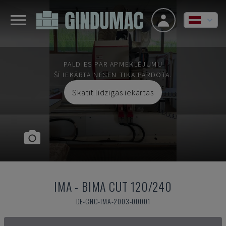
PALDIES PAR APMEKLĒJUMU
ŠĪ IEKĀRTA NESEN TIKA PĀRDOTA.
Skatīt līdzīgās iekārtas
IMA
-
BIMA CUT 120/240
DE-CNC-IMA-2003-00001