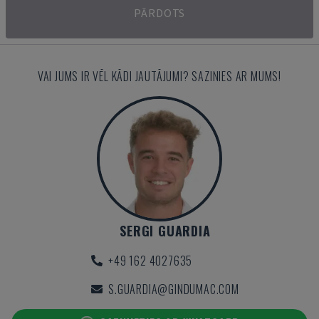
PĀRDOTS
VAI JUMS IR VĒL KĀDI JAUTĀJUMI? SAZINIES AR MUMS!
SERGI GUARDIA
+49 162 4027635
S.GUARDIA@GINDUMAC.COM