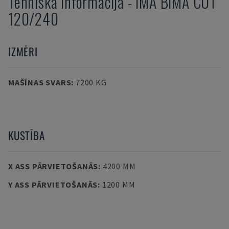
Tehniskā informācija
-
IMA
BIMA CUT
120/240
IZMĒRI
MAŠĪNAS SVARS
:
7200 KG
KUSTĪBA
X ASS PĀRVIETOŠANĀS
:
4200 MM
Y ASS PĀRVIETOŠANĀS
:
1200 MM