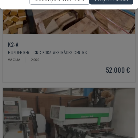
K2-A
HUNDEGGER - CNC KOKA APSTRĀDES CENTRS
VĀCIJA
2000
52.000 €