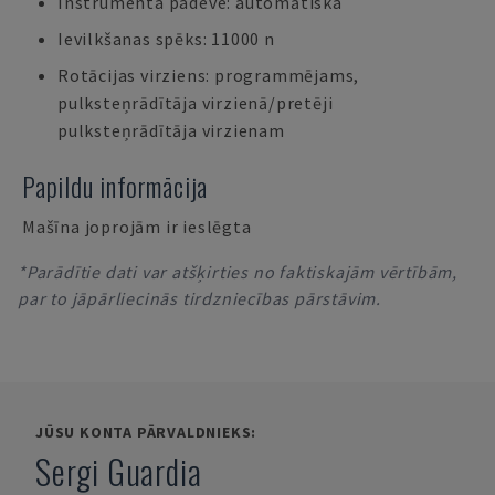
Instrumenta padeve: automātiska
Ievilkšanas spēks: 11000 n
Rotācijas virziens: programmējams,
pulksteņrādītāja virzienā/pretēji
pulksteņrādītāja virzienam
Papildu informācija
Mašīna joprojām ir ieslēgta
*Parādītie dati var atšķirties no faktiskajām vērtībām,
par to jāpārliecinās tirdzniecības pārstāvim.
JŪSU KONTA PĀRVALDNIEKS:
Sergi Guardia