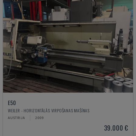
E50
WEILER - HORIZONTĀLĀS VIRPOŠANAS MAŠĪNAS
AUSTRIJA
2009
39.000 €