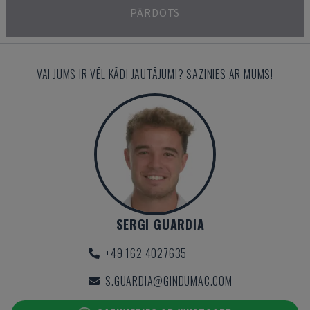
PĀRDOTS
VAI JUMS IR VĒL KĀDI JAUTĀJUMI? SAZINIES AR MUMS!
SERGI GUARDIA
+49 162 4027635
S.GUARDIA@GINDUMAC.COM