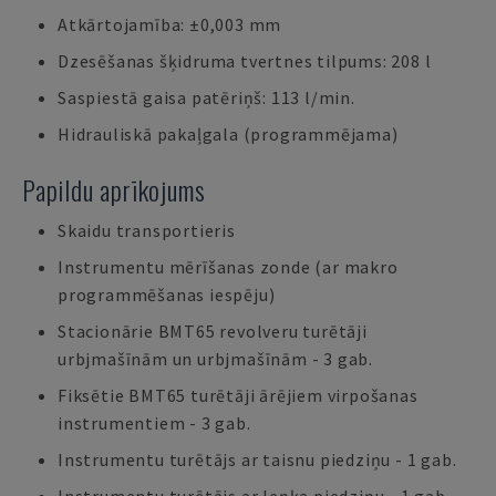
Atkārtojamība: ±0,003 mm
Dzesēšanas šķidruma tvertnes tilpums: 208 l
Saspiestā gaisa patēriņš: 113 l/min.
Hidrauliskā pakaļgala (programmējama)
Papildu aprīkojums
Skaidu transportieris
Instrumentu mērīšanas zonde (ar makro
programmēšanas iespēju)
Stacionārie BMT65 revolveru turētāji
urbjmašīnām un urbjmašīnām - 3 gab.
Fiksētie BMT65 turētāji ārējiem virpošanas
instrumentiem - 3 gab.
Instrumentu turētājs ar taisnu piedziņu - 1 gab.