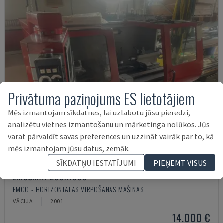
Privātuma paziņojums ES lietotājiem
Mēs izmantojam sīkdatnes, lai uzlabotu jūsu pieredzi,
analizētu vietnes izmantošanu un mārketinga nolūkos. Jūs
varat pārvaldīt savas preferences un uzzināt vairāk par to, kā
mēs izmantojam jūsu datus, zemāk.
SĪKDATŅU IESTATĪJUMI
PIEŅEMT VISUS
EMCOMAT 200X1000
EMCO - HORIZONTĀLĀS VIRPOŠANAS MAŠĪNAS
VĀCIJA
2001
14.000 €