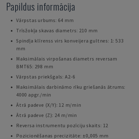
Papildus informācija
Vārpstas urbums: 64 mm
Trīsžokļa skavas diametrs: 210 mm
Spindļa klīrenss virs konveijera gultnes: 1: 533
mm
Maksimālais virpošanas diametrs reversam
BMT65: 298 mm
Vārpstas priekšgals: A2-6
Maksimālais darbināmo rīku griešanās ātrums:
4000 apgr./min
Ātrā padeve (X/Y): 12 m/min
Ātrā padeve (Z): 24 m/min
Reversa instrumentu pozīciju skaits: 12
Pozicionēšanas precizitāte: ±0,005 mm