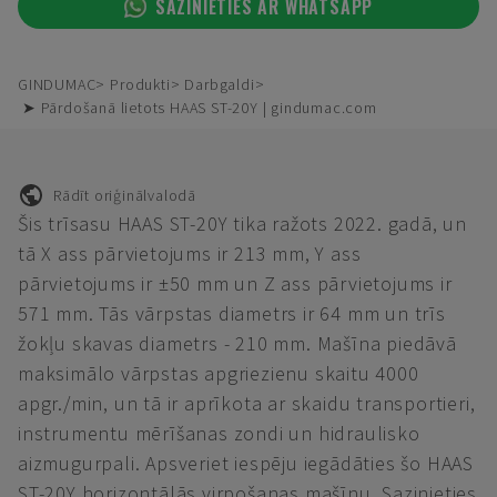
SAZINIETIES AR WHATSAPP
GINDUMAC
Produkti
Darbgaldi
➤ Pārdošanā lietots HAAS ST-20Y | gindumac.com
Rādīt oriģinālvalodā
Šis trīsasu HAAS ST-20Y tika ražots 2022. gadā, un
tā X ass pārvietojums ir 213 mm, Y ass
pārvietojums ir ±50 mm un Z ass pārvietojums ir
571 mm. Tās vārpstas diametrs ir 64 mm un trīs
žokļu skavas diametrs - 210 mm. Mašīna piedāvā
maksimālo vārpstas apgriezienu skaitu 4000
apgr./min, un tā ir aprīkota ar skaidu transportieri,
instrumentu mērīšanas zondi un hidraulisko
aizmugurpali. Apsveriet iespēju iegādāties šo HAAS
ST-20Y horizontālās virpošanas mašīnu. Sazinieties