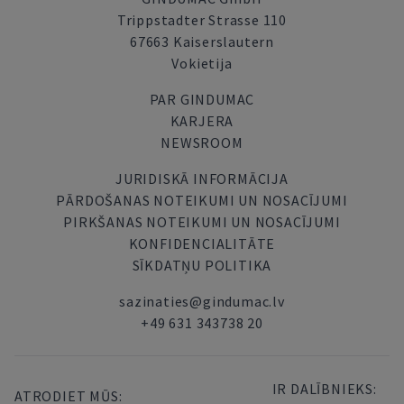
Trippstadter Strasse 110
67663 Kaiserslautern
Vokietija
PAR GINDUMAC
KARJERA
NEWSROOM
JURIDISKĀ INFORMĀCIJA
PĀRDOŠANAS NOTEIKUMI UN NOSACĪJUMI
PIRKŠANAS NOTEIKUMI UN NOSACĪJUMI
KONFIDENCIALITĀTE
SĪKDATŅU POLITIKA
sazinaties@gindumac.lv
+49 631 343738 20
IR DALĪBNIEKS:
ATRODIET MŪS: