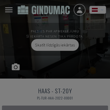
PALDIES PAR APMEKLĒJUMU
ŠĪ IEKĀRTA NESEN TIKA PĀRDOTA.
Skatīt līdzīgās iekārtas
HAAS
-
ST-20Y
PL-TUR-HAA-2022-00001