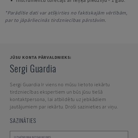
Instrumentu turētājs ar leņķa piedziņu - 1 gab.
*Parādītie dati var atšķirties no faktiskajām vērtībām,
par to jāpārliecinās tirdzniecības pārstāvim.
JŪSU KONTA PĀRVALDNIEKS:
Sergi Guardia
Sergi Guardia
Ir viens no mūsu lietoto iekārtu
tirdzniecības ekspertiem un būs jūsu tiešā
kontaktpersona, lai atbildētu uz jebkādiem
jautājumiem par iekārtu. Droši sazinieties ar viņu.
SAZINĀTIES