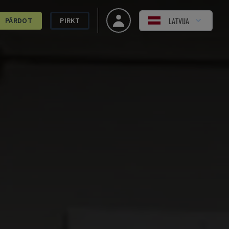
LATVIJA
PĀRDOT
PIRKT