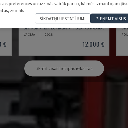
avas preferences un uzzināt vairāk par to, kā mēs izmantojam jūs
atus, zemāk.
SĪKDATŅU IESTATĪJUMI
PIEŅEMT VISUS
TH 4610
TB
S
OPTIMUM - HORIZONTĀLĀS VIRPOŠANAS MAŠĪNAS
CMZ
VĀCIJA
2018
POL
0 €
12.000 €
Skatīt visas līdzīgās iekārtas