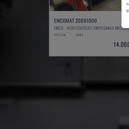
s
d
EMCOMAT 200X1000
EMCO - HORIZONTĀLĀS VIRPOŠANAS MAŠĪNA
VĀCIJA
2001
14.00