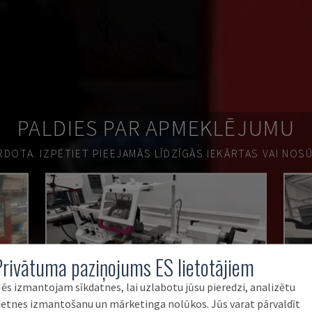
PALDIES PAR APMEKLĒJUMU
ĀRDOTA.
IZPĒTIET PIEEJAMĀS LĪDZĪGĀS IEKĀRTAS VAI NOS
Privātuma paziņojums ES lietotājiem
ēs izmantojam sīkdatnes, lai uzlabotu jūsu pieredzi, analizētu
ietnes izmantošanu un mārketinga nolūkos. Jūs varat pārvaldīt