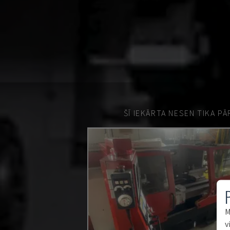
ŠĪ IEKĀRTA NESEN TIKA P
M
v