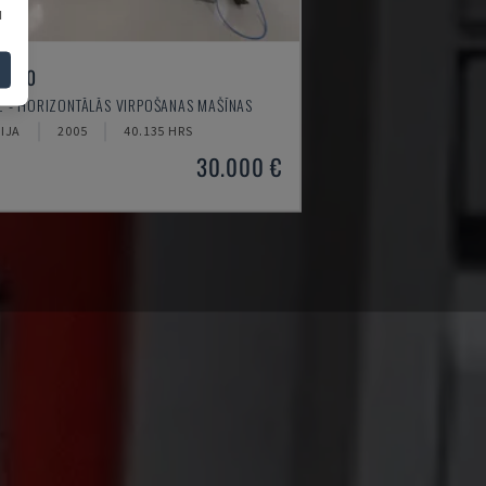
u
I-520
 - HORIZONTĀLĀS VIRPOŠANAS MAŠĪNAS
IJA
2005
40.135 HRS
30.000 €