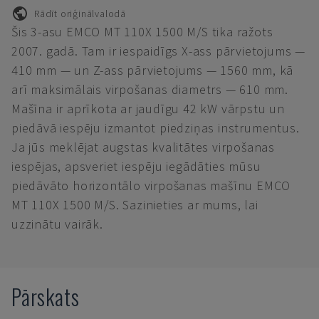
Rādīt oriģinālvalodā
Šis 3-asu EMCO MT 110X 1500 M/S tika ražots
2007. gadā. Tam ir iespaidīgs X-ass pārvietojums —
410 mm — un Z-ass pārvietojums — 1560 mm, kā
arī maksimālais virpošanas diametrs — 610 mm.
Mašīna ir aprīkota ar jaudīgu 42 kW vārpstu un
piedāvā iespēju izmantot piedziņas instrumentus.
Ja jūs meklējat augstas kvalitātes virpošanas
iespējas, apsveriet iespēju iegādāties mūsu
piedāvāto horizontālo virpošanas mašīnu EMCO
MT 110X 1500 M/S. Sazinieties ar mums, lai
uzzinātu vairāk.
Pārskats