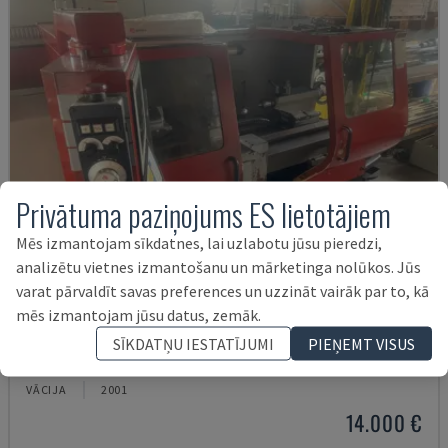
Privātuma paziņojums ES lietotājiem
Mēs izmantojam sīkdatnes, lai uzlabotu jūsu pieredzi,
analizētu vietnes izmantošanu un mārketinga nolūkos. Jūs
varat pārvaldīt savas preferences un uzzināt vairāk par to, kā
mēs izmantojam jūsu datus, zemāk.
EMCOMAT 200X1000
SĪKDATŅU IESTATĪJUMI
PIEŅEMT VISUS
EMCO - HORIZONTĀLĀS VIRPOŠANAS MAŠĪNAS
VĀCIJA
2001
14.000 €