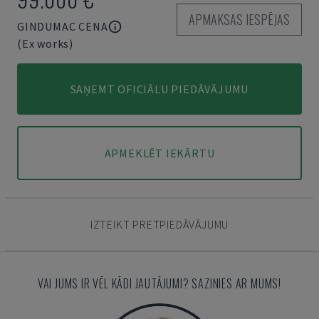
APMAKSAS IESPĒJAS
GINDUMAC CENA
(Ex works)
SAŅEMT OFICIĀLU PIEDĀVĀJUMU
APMEKLĒT IEKĀRTU
IZTEIKT PRETPIEDĀVĀJUMU
VAI JUMS IR VĒL KĀDI JAUTĀJUMI? SAZINIES AR MUMS!