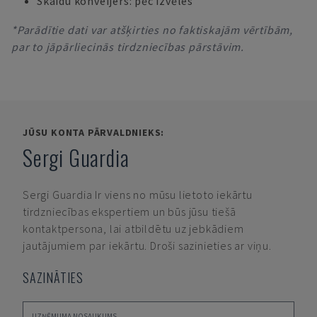
Skaidu konveijers: pēc izvēles
*Parādītie dati var atšķirties no faktiskajām vērtībām,
par to jāpārliecinās tirdzniecības pārstāvim.
JŪSU KONTA PĀRVALDNIEKS:
Sergi Guardia
Sergi Guardia
Ir viens no mūsu lietoto iekārtu
tirdzniecības ekspertiem un būs jūsu tiešā
kontaktpersona, lai atbildētu uz jebkādiem
jautājumiem par iekārtu. Droši sazinieties ar viņu.
SAZINĀTIES