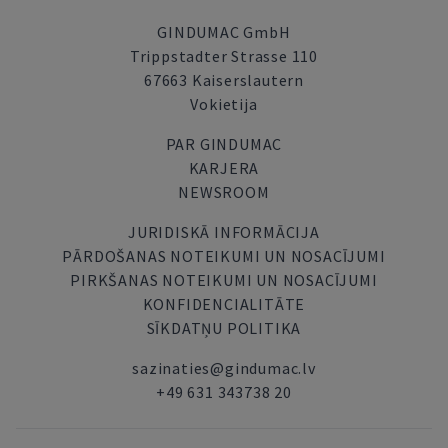
GINDUMAC GmbH
Trippstadter Strasse 110
67663 Kaiserslautern
Vokietija
PAR GINDUMAC
KARJERA
NEWSROOM
JURIDISKĀ INFORMĀCIJA
PĀRDOŠANAS NOTEIKUMI UN NOSACĪJUMI
PIRKŠANAS NOTEIKUMI UN NOSACĪJUMI
KONFIDENCIALITĀTE
SĪKDATŅU POLITIKA
sazinaties@gindumac.lv
+49 631 343738 20