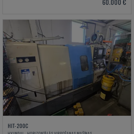
60.000 €
HIT-200C
HYUNDAI - HORIZONTĀLĀS VIRPOŠANAS MAŠĪNAS