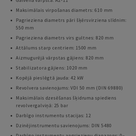
Galvenā vārpsta: A2-11"
Maksimālais virpošanas diametrs: 610 mm
Pagrieziena diametrs pāri šķērsvirziena slīdnim:
550 mm
Pagrieziena diametrs virs gultnes: 820 mm
Attālums starp centriem: 1500 mm
Aizmugurējā vārpstas gājiens: 820 mm
Stabilizatora gājiens: 1020 mm
Kopējā pieslēgtā jauda: 42 kW
Revolvera savienojums: VDI 50 mm (DIN 69880)
Maksimālais dzesēšanas šķidruma spiediens
revolvergalviņā: 25 bar
Darbīgo instrumentu stacijas: 12
Dzinējinstrumentu savienojums: DIN 5480
Darbīgo instrumentu apgriezienu diapazons: 0–