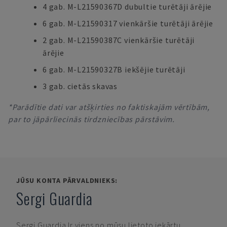
4 gab. M-L21590367D dubultie turētāji ārējie
6 gab. M-L21590317 vienkāršie turētāji ārējie
2 gab. M-L21590387C vienkāršie turētāji
ārējie
6 gab. M-L21590327B iekšējie turētāji
3 gab. cietās skavas
*Parādītie dati var atšķirties no faktiskajām vērtībām,
par to jāpārliecinās tirdzniecības pārstāvim.
JŪSU KONTA PĀRVALDNIEKS:
Sergi Guardia
Sergi Guardia
Ir viens no mūsu lietoto iekārtu