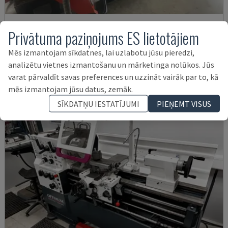
EMCOMAT 200X1000
Privātuma paziņojums ES lietotājiem
EMCO - HORIZONTĀLĀS VIRPOŠANAS MAŠĪNAS
Mēs izmantojam sīkdatnes, lai uzlabotu jūsu pieredzi,
VĀCIJA
2001
analizētu vietnes izmantošanu un mārketinga nolūkos. Jūs
14.000 €
varat pārvaldīt savas preferences un uzzināt vairāk par to, kā
mēs izmantojam jūsu datus, zemāk.
SĪKDATŅU IESTATĪJUMI
PIEŅEMT VISUS