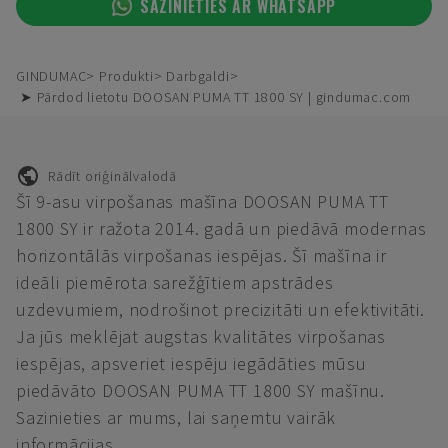
SAZINIETIES AR WHATSAPP
GINDUMAC
Produkti
Darbgaldi
➤ Pārdod lietotu DOOSAN PUMA TT 1800 SY | gindumac.com
Rādīt oriģinālvalodā
Šī 9-asu virpošanas mašīna DOOSAN PUMA TT
1800 SY ir ražota 2014. gadā un piedāvā modernas
horizontālās virpošanas iespējas. Šī mašīna ir
ideāli piemērota sarežģītiem apstrādes
uzdevumiem, nodrošinot precizitāti un efektivitāti.
Ja jūs meklējat augstas kvalitātes virpošanas
iespējas, apsveriet iespēju iegādāties mūsu
piedāvāto DOOSAN PUMA TT 1800 SY mašīnu.
Sazinieties ar mums, lai saņemtu vairāk
informācijas.