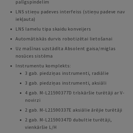
palīgspindelim
LNS stieņu padeves interfeiss (stieņu padeve nav
iekļauta)
LNS lamelu tipa skaidu konveijers
Automātiskās durvis robotizētai lietošanai
Uz mašīnas uzstādīta Absolent gaisa/miglas
nosūces sistēma
Instrumentu komplekts:
3 gab. piedziņas instrumenti, radiālie
3 gab. piedziņas instrumenti, aksiāli
4 gab. M-L21590377D trīskāršie turētāji ar V-
novirzi
2 gab. M-L21590337E aksiālie ārējie turētāji
2 gab. M-L21590347D dubultie turētāji,
vienkāršie L/H