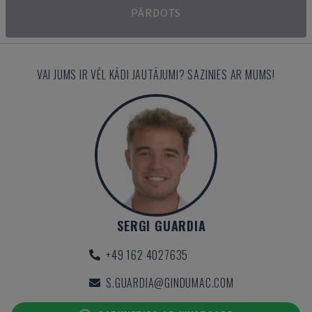
PĀRDOTS
VAI JUMS IR VĒL KĀDI JAUTĀJUMI? SAZINIES AR MUMS!
SERGI GUARDIA
+49 162 4027635
S.GUARDIA@GINDUMAC.COM