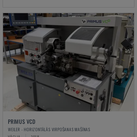
PRIMUS VCD
WEILER - HORIZONTĀLĀS VIRPOŠANAS MAŠĪNAS
VĀCIJA
2018