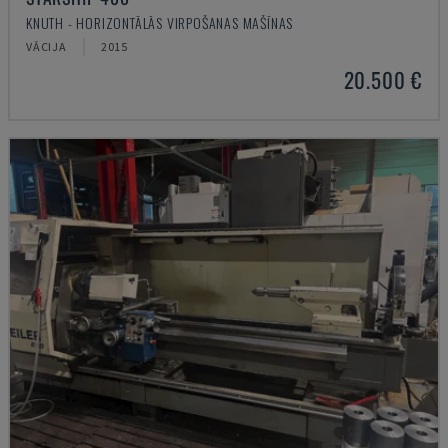
KNUTH - HORIZONTĀLĀS VIRPOŠANAS MAŠĪNAS
VĀCIJA
2015
20.500 €