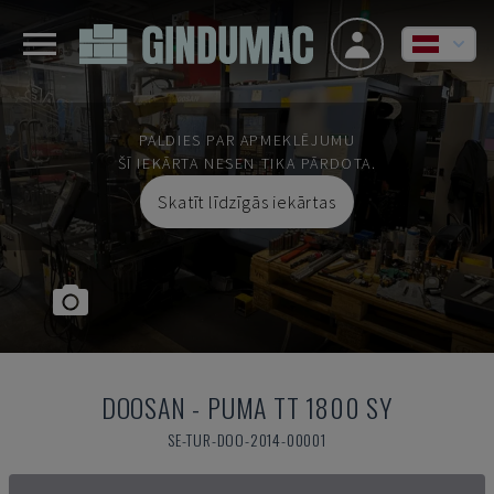
PALDIES PAR APMEKLĒJUMU
ŠĪ IEKĀRTA NESEN TIKA PĀRDOTA.
Skatīt līdzīgās iekārtas
DOOSAN
-
PUMA TT 1800 SY
SE-TUR-DOO-2014-00001