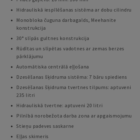
Hidrauliskā iespīlēšanas sistēma ar dobu cilindru
Monobloka čuguna darbagalds, Meehanite
konstrukcija
30° slīpās gultnes konstrukcija
Rūdītas un slīpētas vadotnes ar zemas berzes
pārklājumu
Automātiska centrālā eļļošana
Dzesēšanas šķidruma sistēma: 7 bāru spiediens
Dzesēšanas šķidruma tvertnes tilpums: aptuveni
235 litri
Hidrauliskā tvertne: aptuveni 20 litri
Pilnībā norobežota darba zona ar apgaismojumu
Stieņu padeves saskarne
Eļļas skimeris