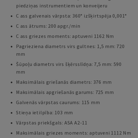
piedziņas instrumentiem un konveijeru
C ass galvenais vārpsta: 360° izšķirtspēja 0,001°
C ass ātrums: 200 apgr./min
C ass griezes moments: aptuveni 1162 Nm
Pagrieziena diametrs virs gultnes: 1,5 mm: 720
mm
Šūpoļu diametrs virs šķērsslīdņa: 7,5 mm: 590
mm
Maksimālais griešanās diametrs: 376 mm
Maksimālais apgriešanās garums: 725 mm
Galvenās vārpstas caurums: 115 mm
Stieņa ietilpība: 103 mm
Vārpstas priekšgals: ASA A2-11
Maksimālais griezes moments: aptuveni 1112 Nm