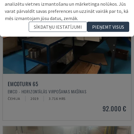
analizētu vietnes izmantošanu un mārketinga nolūkos. Jūs
varat pārvaldīt savas preferences un uzzināt vairāk par to, kā
mēs izmantojam jūsu datus, zemāk.
SĪKDATŅU IESTATĪJUMI
PIEŅEMT VISUS
EMCOTURN 65
EMCO - HORIZONTĀLĀS VIRPOŠANAS MAŠĪNAS
ČEHIJA
2019
3.716 HRS
92.000 €