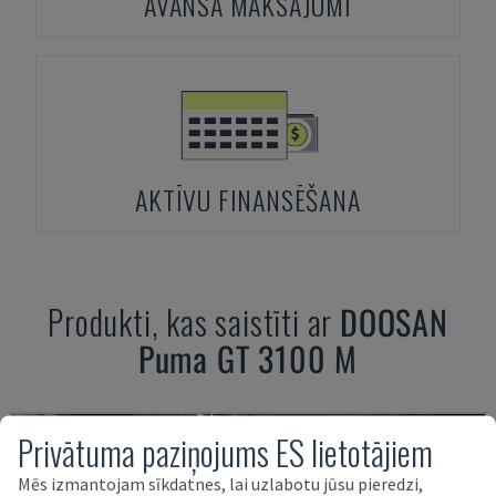
AVANSA MAKSĀJUMI
AKTĪVU FINANSĒŠANA
Produkti, kas saistīti ar
DOOSAN
Puma GT 3100 M
Privātuma paziņojums ES lietotājiem
Mēs izmantojam sīkdatnes, lai uzlabotu jūsu pieredzi,