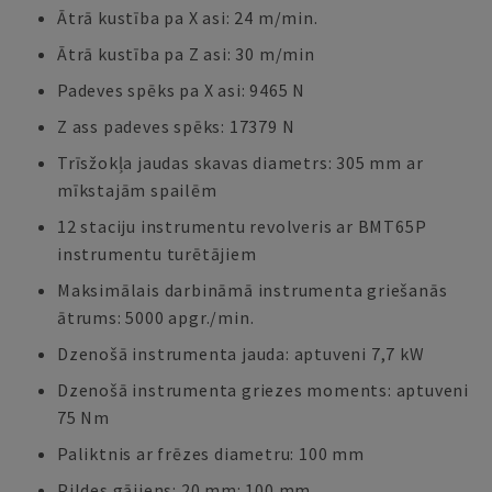
Ātrā kustība pa X asi: 24 m/min.
Ātrā kustība pa Z asi: 30 m/min
Padeves spēks pa X asi: 9465 N
Z ass padeves spēks: 17379 N
Trīsžokļa jaudas skavas diametrs: 305 mm ar
mīkstajām spailēm
12 staciju instrumentu revolveris ar BMT65P
instrumentu turētājiem
Maksimālais darbināmā instrumenta griešanās
ātrums: 5000 apgr./min.
Dzenošā instrumenta jauda: aptuveni 7,7 kW
Dzenošā instrumenta griezes moments: aptuveni
75 Nm
Paliktnis ar frēzes diametru: 100 mm
Pildes gājiens: 20 mm: 100 mm