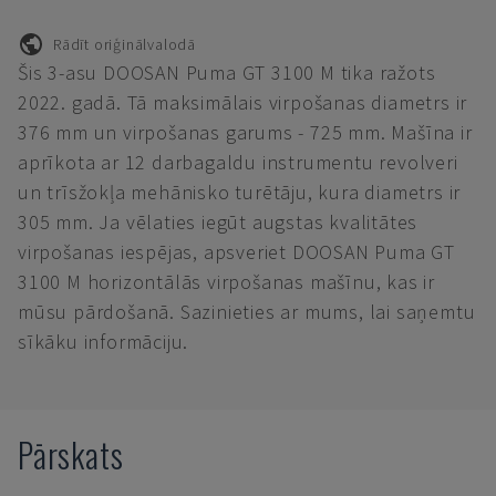
Rādīt oriģinālvalodā
Šis 3-asu DOOSAN Puma GT 3100 M tika ražots
2022. gadā. Tā maksimālais virpošanas diametrs ir
376 mm un virpošanas garums - 725 mm. Mašīna ir
aprīkota ar 12 darbagaldu instrumentu revolveri
un trīsžokļa mehānisko turētāju, kura diametrs ir
305 mm. Ja vēlaties iegūt augstas kvalitātes
virpošanas iespējas, apsveriet DOOSAN Puma GT
3100 M horizontālās virpošanas mašīnu, kas ir
mūsu pārdošanā. Sazinieties ar mums, lai saņemtu
sīkāku informāciju.
Pārskats