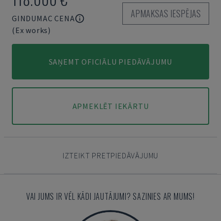
APMAKSAS IESPĒJAS
GINDUMAC CENA
(Ex works)
SAŅEMT OFICIĀLU PIEDĀVĀJUMU
APMEKLĒT IEKĀRTU
IZTEIKT PRETPIEDĀVĀJUMU
VAI JUMS IR VĒL KĀDI JAUTĀJUMI? SAZINIES AR MUMS!