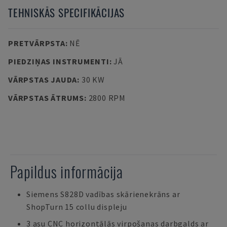
TEHNISKĀS SPECIFIKĀCIJAS
PRETVĀRPSTA
:
NĒ
PIEDZIŅAS INSTRUMENTI
:
JĀ
VĀRPSTAS JAUDA
:
30 KW
VĀRPSTAS ĀTRUMS
:
2800 RPM
Papildus informācija
Siemens S828D vadības skārienekrāns ar
ShopTurn 15 collu displeju
3 asu CNC horizontālās virpošanas darbgalds ar