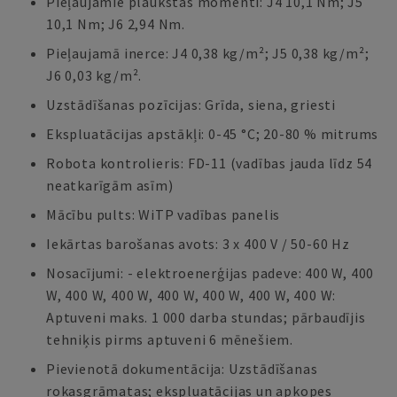
Pieļaujamie plaukstas momenti: J4 10,1 Nm; J5
10,1 Nm; J6 2,94 Nm.
Pieļaujamā inerce: J4 0,38 kg/m²; J5 0,38 kg/m²;
J6 0,03 kg/m².
Uzstādīšanas pozīcijas: Grīda, siena, griesti
Ekspluatācijas apstākļi: 0-45 °C; 20-80 % mitrums
Robota kontrolieris: FD-11 (vadības jauda līdz 54
neatkarīgām asīm)
Mācību pults: WiTP vadības panelis
Iekārtas barošanas avots: 3 x 400 V / 50-60 Hz
Nosacījumi: - elektroenerģijas padeve: 400 W, 400
W, 400 W, 400 W, 400 W, 400 W, 400 W, 400 W:
Aptuveni maks. 1 000 darba stundas; pārbaudījis
tehniķis pirms aptuveni 6 mēnešiem.
Pievienotā dokumentācija: Uzstādīšanas
rokasgrāmatas; ekspluatācijas un apkopes