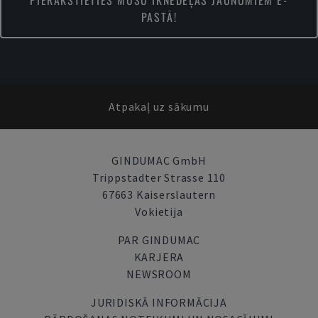
PIERAKSTIETIES MŪSU IKNEDĒĻAS JAUNUMIEM E-
PASTĀ!
Atpakaļ uz sākumu
GINDUMAC GmbH
Trippstadter Strasse 110
67663 Kaiserslautern
Vokietija
PAR GINDUMAC
KARJERA
NEWSROOM
JURIDISKĀ INFORMĀCIJA