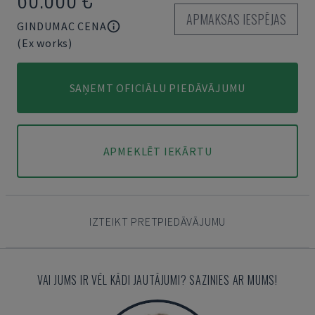
APMAKSAS IESPĒJAS
GINDUMAC CENA
(Ex works)
SAŅEMT OFICIĀLU PIEDĀVĀJUMU
APMEKLĒT IEKĀRTU
IZTEIKT PRETPIEDĀVĀJUMU
VAI JUMS IR VĒL KĀDI JAUTĀJUMI? SAZINIES AR MUMS!