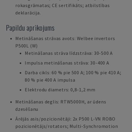
rokasgrāmatas; CE sertifikāts; atbilstības
deklarācija.
Papildu aprīkojums
Metināšanas strāvas avots: Welbee invertors
P500L (W)
Metināšanas strāva līdzstrāva: 30-500 A
Impulsa metināšanas strāva: 30-400 A
Darba cikls: 60 % pie 500 A; 100 % pie 410 A;
80 % pie 400 A impulsa
Elektrodu diametrs: 0,8-1,2 mm
Metināšanas deglis: RTW5000H, ar ūdens
dzesēšanu
Ārējās asis/pozicionētāji: 2x P500 L-VN ROBO
pozicionētājs/rotators; Multi-Synchromotion