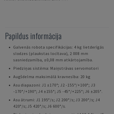
Papildus informācija
Galvenās robota specifikācijas: 4 kg lietderīgās
slodzes (plaukstas locītava), 2 008 mm
sasniedzamība, ±0,08 mm atkārtojamība.
Piedziņas sistēma: Maiņstrāvas servomotori
Augšdelma maksimālā kravnesība: 20 kg
Asu diapazoni: J1 ±170°; J2 -155°/+100°; J3
-170°/+190°; J4 ±155°; J5 -45°/+225°; J6 ±205°.
Asu ātrumi: J1 195°/s; J2 200°/s; J3 200°/s; J4
420°/s; J5 420°/s; J6 600°/s.