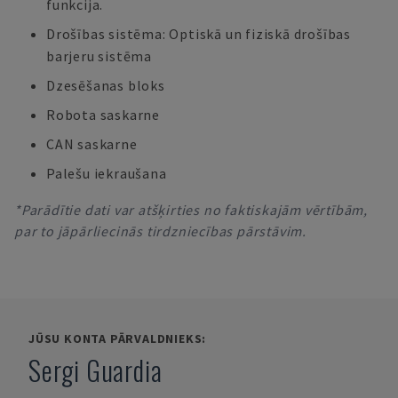
funkcija.
Drošības sistēma: Optiskā un fiziskā drošības
barjeru sistēma
Dzesēšanas bloks
Robota saskarne
CAN saskarne
Palešu iekraušana
*Parādītie dati var atšķirties no faktiskajām vērtībām,
par to jāpārliecinās tirdzniecības pārstāvim.
JŪSU KONTA PĀRVALDNIEKS:
Sergi Guardia