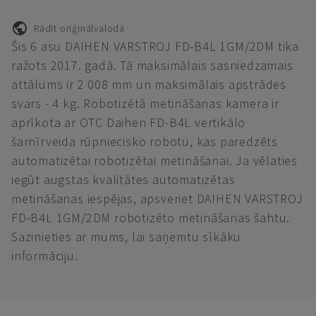
Rādīt oriģinālvalodā
Šis 6 asu DAIHEN VARSTROJ FD-B4L 1GM/2DM tika
ražots 2017. gadā. Tā maksimālais sasniedzamais
attālums ir 2 008 mm un maksimālais apstrādes
svars - 4 kg. Robotizētā metināšanas kamera ir
aprīkota ar OTC Daihen FD-B4L vertikālo
šarnīrveida rūpniecisko robotu, kas paredzēts
automatizētai robotizētai metināšanai. Ja vēlaties
iegūt augstas kvalitātes automatizētas
metināšanas iespējas, apsveriet DAIHEN VARSTROJ
FD-B4L 1GM/2DM robotizēto metināšanas šahtu.
Sazinieties ar mums, lai saņemtu sīkāku
informāciju.