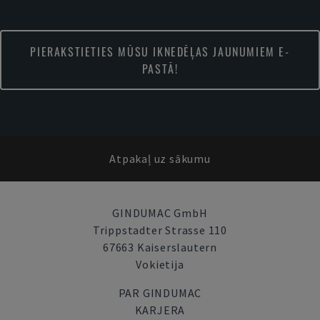
PIERAKSTIETIES MŪSU IKNEDĒĻAS JAUNUMIEM E-
PASTĀ!
Atpakaļ uz sākumu
GINDUMAC GmbH
Trippstadter Strasse 110
67663 Kaiserslautern
Vokietija
PAR GINDUMAC
KARJERA