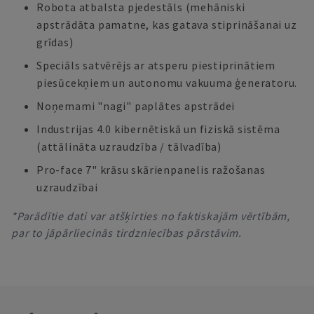
Robota atbalsta pjedestāls (mehāniski
apstrādāta pamatne, kas gatava stiprināšanai uz
grīdas)
Speciāls satvērējs ar atsperu piestiprinātiem
piesūcekņiem un autonomu vakuuma ģeneratoru.
Noņemami "nagi" paplātes apstrādei
Industrijas 4.0 kibernētiskā un fiziskā sistēma
(attālināta uzraudzība / tālvadība)
Pro-face 7" krāsu skārienpanelis ražošanas
uzraudzībai
*Parādītie dati var atšķirties no faktiskajām vērtībām,
par to jāpārliecinās tirdzniecības pārstāvim.