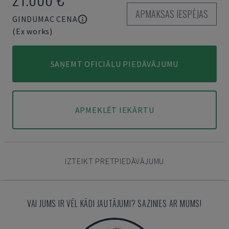
APMAKSAS IESPĒJAS
GINDUMAC CENA
(Ex works)
SAŅEMT OFICIĀLU PIEDĀVĀJUMU
APMEKLĒT IEKĀRTU
IZTEIKT PRETPIEDĀVĀJUMU
VAI JUMS IR VĒL KĀDI JAUTĀJUMI? SAZINIES AR MUMS!