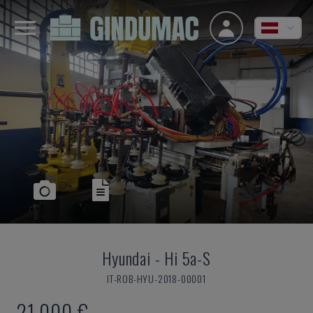
Hyundai
-
Hi 5a-S
IT-ROB-HYU-2018-00001
21.000 €