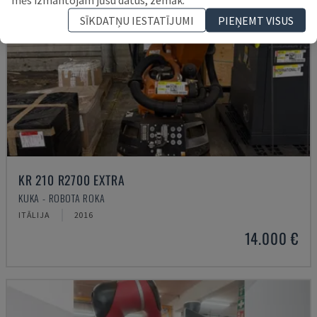
SĪKDATŅU IESTATĪJUMI
PIEŅEMT VISUS
KR 210 R2700 EXTRA
KUKA - ROBOTA ROKA
ITĀLIJA
2016
14.000 €