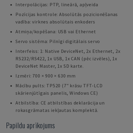
Interpolācijas: PTP, lineārā, apļveida
Pozīcijas kontrole: Absolūtās pozicionēšanas
vadība: virknes absolūtais enkoders
Atmiņa/kopēšana: USB vai Ethernet
Servo sistēma: Pilnīgi digitālais servo
Interfeiss: 1: Native DeviceNet, 2x Ethernet, 2x
RS232/RS422, 1x USB, 1x CAN (pēc izvēles), 1x
DeviceNet Master, 1x SD karte.
Izmēri: 700 × 900 × 630 mm
Mācību pults: TP520 (7" krāsu TFT-LCD
skārienjūtīgais panelis, Windows CE)
Atbilstība: CE atbilstības deklarācija un
rokasgrāmatas iekļautas komplektā.
Papildu aprīkojums