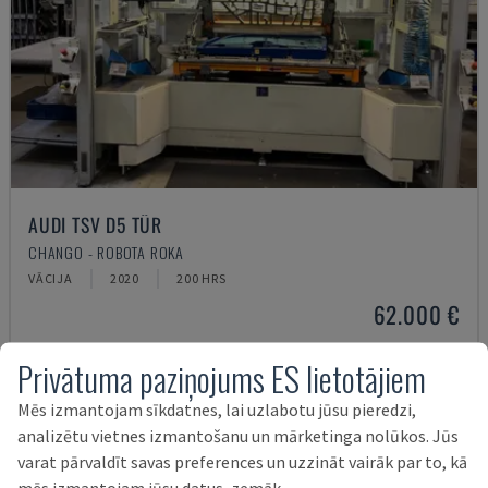
AUDI TSV D5 TÜR
CHANGO - ROBOTA ROKA
VĀCIJA
2020
200 HRS
62.000 €
Privātuma paziņojums ES lietotājiem
Mēs izmantojam sīkdatnes, lai uzlabotu jūsu pieredzi,
analizētu vietnes izmantošanu un mārketinga nolūkos. Jūs
varat pārvaldīt savas preferences un uzzināt vairāk par to, kā
mēs izmantojam jūsu datus, zemāk.