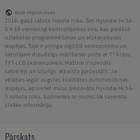
Rādīt oriģinālvalodā
2018. gadā ražota robota roka. Šim Hyundai Hi 5a-
S ir 16 vienlaicīgi kontrolējamas asis, kas piedāvā
uzlabotas programmēšanas un atskaņošanas
iespējas. Tajā ir pilnīga digitālā servosistēma un
lietotājam draudzīgs mācīšanas pults ar 7" krāsu
TFT-LCD skārienpaneli. Mašīnai ir speciāls
satvērējs un izturīgs atbalsta pjedestāls. Ja
vēlaties iegūt augstas kvalitātes automatizācijas
iespējas, apsveriet mūsu piedāvāto Hyundai Hi 5a-
S robota roku. Sazinieties ar mums, lai saņemtu
sīkāku informāciju.
Pārskats