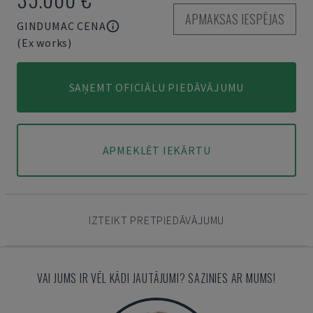
APMAKSAS IESPĒJAS
GINDUMAC CENA
(Ex works)
SAŅEMT OFICIĀLU PIEDĀVĀJUMU
APMEKLĒT IEKĀRTU
IZTEIKT PRETPIEDĀVĀJUMU
VAI JUMS IR VĒL KĀDI JAUTĀJUMI? SAZINIES AR MUMS!