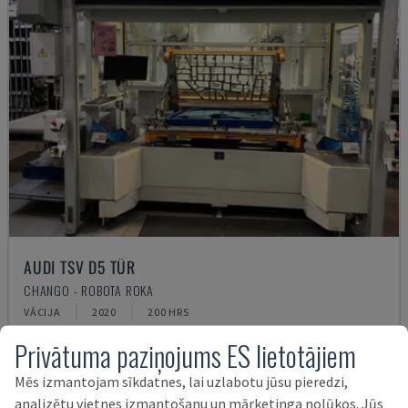
AUDI TSV D5 TÜR
CHANGO - ROBOTA ROKA
VĀCIJA
2020
200 HRS
62.000 €
Privātuma paziņojums ES lietotājiem
Mēs izmantojam sīkdatnes, lai uzlabotu jūsu pieredzi,
analizētu vietnes izmantošanu un mārketinga nolūkos. Jūs