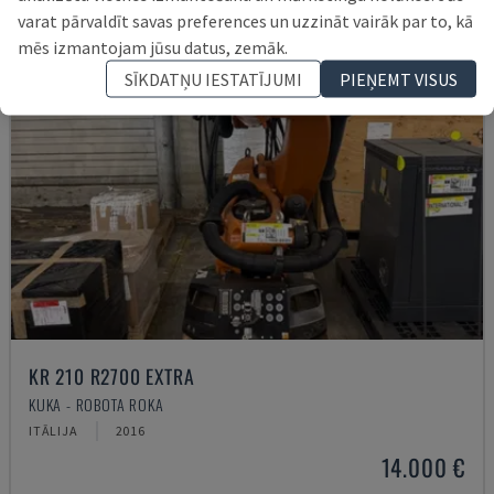
varat pārvaldīt savas preferences un uzzināt vairāk par to, kā
mēs izmantojam jūsu datus, zemāk.
SĪKDATŅU IESTATĪJUMI
PIEŅEMT VISUS
KR 210 R2700 EXTRA
KUKA - ROBOTA ROKA
ITĀLIJA
2016
14.000 €