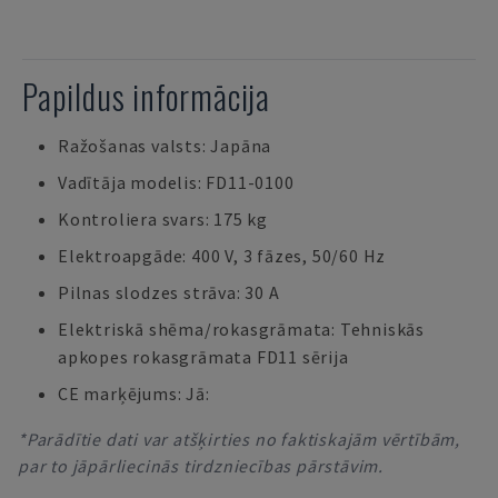
Papildus informācija
Ražošanas valsts: Japāna
Vadītāja modelis: FD11-0100
Kontroliera svars: 175 kg
Elektroapgāde: 400 V, 3 fāzes, 50/60 Hz
Pilnas slodzes strāva: 30 A
Elektriskā shēma/rokasgrāmata: Tehniskās
apkopes rokasgrāmata FD11 sērija
CE marķējums: Jā:
*Parādītie dati var atšķirties no faktiskajām vērtībām,
par to jāpārliecinās tirdzniecības pārstāvim.