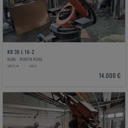
KR 30 L 16-2
KUKA - ROBOTA ROKA
VĀCIJA
2015
14.000 €