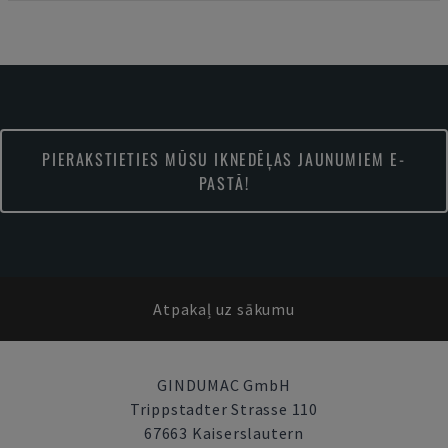
PIERAKSTIETIES MŪSU IKNEDĒĻAS JAUNUMIEM E-
PASTĀ!
Atpakaļ uz sākumu
GINDUMAC GmbH
Trippstadter Strasse 110
67663 Kaiserslautern