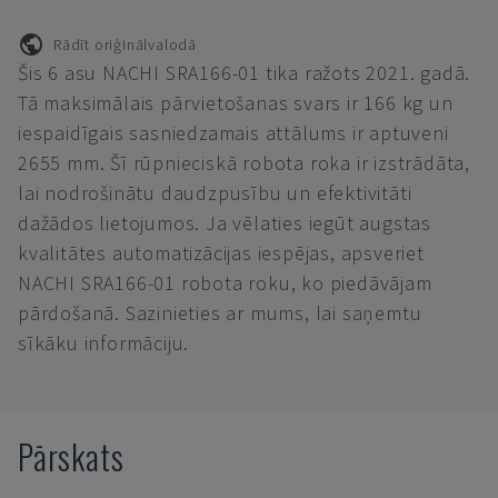
Rādīt oriģinālvalodā
Šis 6 asu NACHI SRA166-01 tika ražots 2021. gadā.
Tā maksimālais pārvietošanas svars ir 166 kg un
iespaidīgais sasniedzamais attālums ir aptuveni
2655 mm. Šī rūpnieciskā robota roka ir izstrādāta,
lai nodrošinātu daudzpusību un efektivitāti
dažādos lietojumos. Ja vēlaties iegūt augstas
kvalitātes automatizācijas iespējas, apsveriet
NACHI SRA166-01 robota roku, ko piedāvājam
pārdošanā. Sazinieties ar mums, lai saņemtu
sīkāku informāciju.
Pārskats