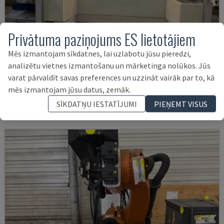
Privātuma paziņojums ES lietotājiem
Mēs izmantojam sīkdatnes, lai uzlabotu jūsu pieredzi,
AUDI TSV D5 TÜR
analizētu vietnes izmantošanu un mārketinga nolūkos. Jūs
CHANGO - ROBOTA ROKA
varat pārvaldīt savas preferences un uzzināt vairāk par to, kā
VĀCIJA
2020
200 HRS
mēs izmantojam jūsu datus, zemāk.
62.000 €
SĪKDATŅU IESTATĪJUMI
PIEŅEMT VISUS