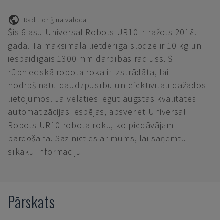
Rādīt oriģinālvalodā
Šis 6 asu Universal Robots UR10 ir ražots 2018.
gadā. Tā maksimālā lietderīgā slodze ir 10 kg un
iespaidīgais 1300 mm darbības rādiuss. Šī
rūpnieciskā robota roka ir izstrādāta, lai
nodrošinātu daudzpusību un efektivitāti dažādos
lietojumos. Ja vēlaties iegūt augstas kvalitātes
automatizācijas iespējas, apsveriet Universal
Robots UR10 robota roku, ko piedāvājam
pārdošanā. Sazinieties ar mums, lai saņemtu
sīkāku informāciju.
Pārskats