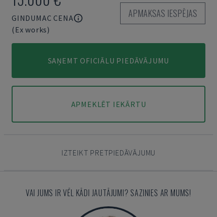
APMAKSAS IESPĒJAS
GINDUMAC CENA
(Ex works)
SAŅEMT OFICIĀLU PIEDĀVĀJUMU
APMEKLĒT IEKĀRTU
IZTEIKT PRETPIEDĀVĀJUMU
VAI JUMS IR VĒL KĀDI JAUTĀJUMI? SAZINIES AR MUMS!