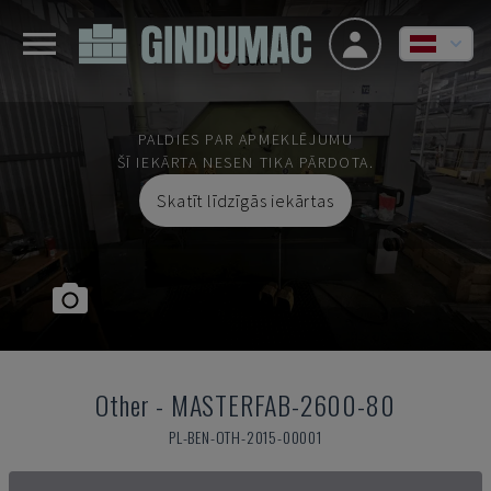
PALDIES PAR APMEKLĒJUMU
ŠĪ IEKĀRTA NESEN TIKA PĀRDOTA.
Skatīt līdzīgās iekārtas
Other
-
MASTERFAB-2600-80
PL-BEN-OTH-2015-00001