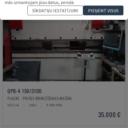
mēs izmantojam jūsu datus, zemāk.
SĪKDATŅU IESTATĪJUMI
PIEŅEMT VISUS
QPB-4 150/3100
PLACKE - PRESES BREMZĒŠANAS MAŠĪNA
VĀCIJA
2001
9.584 HRS
35.000 €