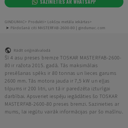
SAZINIETIES AR WHATSAPP
GINDUMAC
Produkti
Lokšņu metāla iekārtas
➤ Pārdošanā citi MASTERFAB-2600-80 | gindumac.com
Rādīt oriģinālvalodā
Šī 4 asu preses bremze TOSKAR MASTERFAB-2600-
80 ir ražota 2015. gadā. Tās maksimālais
presēšanas spēks ir 80 tonnas un lieces garums
2600 mm. Tās motora jauda ir 7,5 kW un eļļas
tilpums ir 200 litri, un tā ir paredzēta izturīgai
darbībai. Apsveriet iespēju iegādāties šo TOSKAR
MASTERFAB-2600-80 preses bremzi. Sazinieties ar
mums, lai iegūtu vairāk informācijas par šo mašīnu.