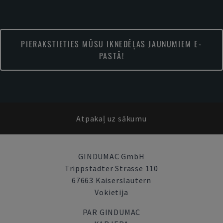
PIERAKSTIETIES MŪSU IKNEDĒĻAS JAUNUMIEM E-
PASTĀ!
Atpakaļ uz sākumu
GINDUMAC GmbH
Trippstadter Strasse 110
67663 Kaiserslautern
Vokietija
PAR GINDUMAC