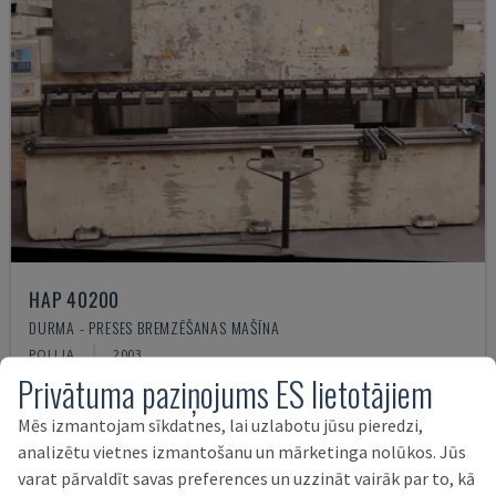
HAP 40200
DURMA - PRESES BREMZĒŠANAS MAŠĪNA
POLIJA
2003
Privātuma paziņojums ES lietotājiem
22.000 €
Mēs izmantojam sīkdatnes, lai uzlabotu jūsu pieredzi,
analizētu vietnes izmantošanu un mārketinga nolūkos. Jūs
varat pārvaldīt savas preferences un uzzināt vairāk par to, kā