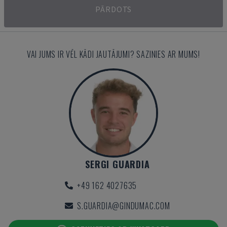
PĀRDOTS
VAI JUMS IR VĒL KĀDI JAUTĀJUMI? SAZINIES AR MUMS!
SERGI GUARDIA
+49 162 4027635
S.GUARDIA@GINDUMAC.COM