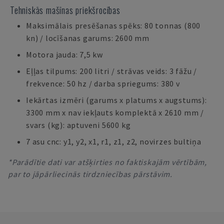
Tehniskās mašīnas priekšrocības
Maksimālais presēšanas spēks: 80 tonnas (800
kn) / locīšanas garums: 2600 mm
Motora jauda: 7,5 kw
Eļļas tilpums: 200 litri / strāvas veids: 3 fāžu /
frekvence: 50 hz / darba spriegums: 380 v
Iekārtas izmēri (garums x platums x augstums):
3300 mm x nav iekļauts komplektā x 2610 mm /
svars (kg): aptuveni 5600 kg
7 asu cnc: y1, y2, x1, r1, z1, z2, novirzes bultiņa
*Parādītie dati var atšķirties no faktiskajām vērtībām,
par to jāpārliecinās tirdzniecības pārstāvim.