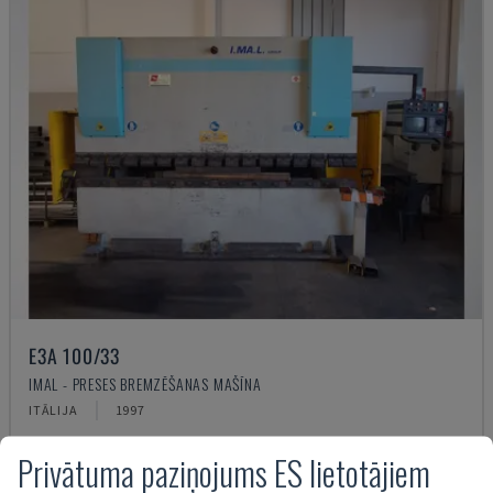
E3A 100/33
IMAL - PRESES BREMZĒŠANAS MAŠĪNA
ITĀLIJA
1997
17.000 €
Privātuma paziņojums ES lietotājiem