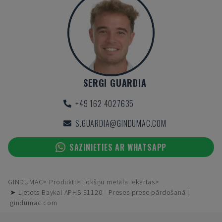
SERGI GUARDIA
+49 162 4027635
S.GUARDIA@GINDUMAC.COM
SAZINIETIES AR WHATSAPP
GINDUMAC
Produkti
Lokšņu metāla iekārtas
➤ Lietots Baykal APHS 31120 - Preses prese pārdošanā |
gindumac.com