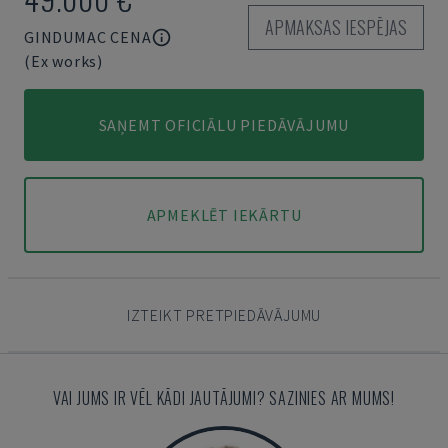
APMAKSAS IESPĒJAS
GINDUMAC CENA
(Ex works)
SAŅEMT OFICIĀLU PIEDĀVĀJUMU
APMEKLĒT IEKĀRTU
IZTEIKT PRETPIEDĀVĀJUMU
VAI JUMS IR VĒL KĀDI JAUTĀJUMI? SAZINIES AR MUMS!