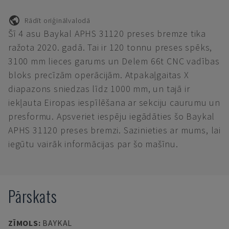
Rādīt oriģinālvalodā
Šī 4 asu Baykal APHS 31120 preses bremze tika
ražota 2020. gadā. Tai ir 120 tonnu preses spēks,
3100 mm lieces garums un Delem 66t CNC vadības
bloks precīzām operācijām. Atpakaļgaitas X
diapazons sniedzas līdz 1000 mm, un tajā ir
iekļauta Eiropas iespīlēšana ar sekciju caurumu un
presformu. Apsveriet iespēju iegādāties šo Baykal
APHS 31120 preses bremzi. Sazinieties ar mums, lai
iegūtu vairāk informācijas par šo mašīnu.
Pārskats
ZĪMOLS
:
BAYKAL