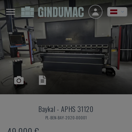
Baykal
-
APHS 31120
PL-BEN-BAY-2020-00001
49.000 €