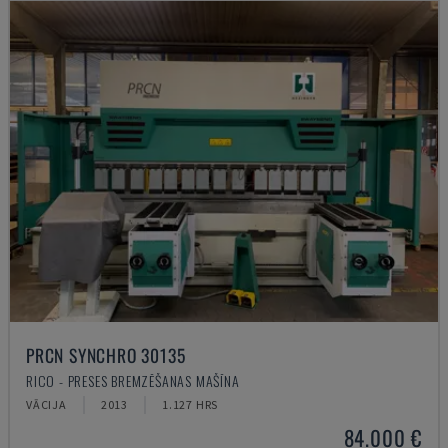
PRCN SYNCHRO 30135
RICO - PRESES BREMZĒŠANAS MAŠĪNA
VĀCIJA
2013
1.127 HRS
84.000 €