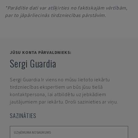
*Parādītie dati var atšķirties no faktiskajām vērtībām,
par to jāpārliecinās tirdzniecības pārstāvim.
JŪSU KONTA PĀRVALDNIEKS:
Sergi Guardia
Sergi Guardia
Ir viens no mūsu lietoto iekārtu
tirdzniecības ekspertiem un būs jūsu tiešā
kontaktpersona, lai atbildētu uz jebkādiem
jautājumiem par iekārtu. Droši sazinieties ar viņu.
SAZINĀTIES