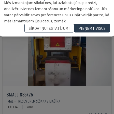
Mēs izmantojam sīkdatnes, lai uzlabotu jūsu pieredzi,
analizētu vietnes izmantošanu un mārketinga nolūkos. Jūs
varat pārvaldīt savas preferences un uzzināt vairāk par to, kā
mēs izmantojam jūsu datus, zemāk.
SĪKDATŅU IESTATĪJUMI
PIEŅEMT VISUS
SMALL 835/25
IMAL - PRESES BREMZĒŠANAS MAŠĪNA
ITĀLIJA
2001