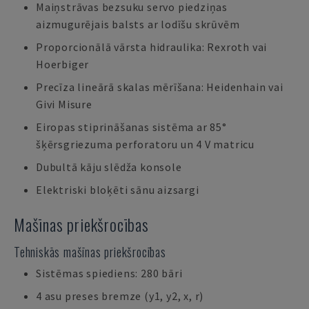
Maiņstrāvas bezsuku servo piedziņas
aizmugurējais balsts ar lodīšu skrūvēm
Proporcionālā vārsta hidraulika: Rexroth vai
Hoerbiger
Precīza lineārā skalas mērīšana: Heidenhain vai
Givi Misure
Eiropas stiprināšanas sistēma ar 85°
šķērsgriezuma perforatoru un 4 V matricu
Dubultā kāju slēdža konsole
Elektriski bloķēti sānu aizsargi
Mašīnas priekšrocības
Tehniskās mašīnas priekšrocības
Sistēmas spiediens: 280 bāri
4 asu preses bremze (y1, y2, x, r)