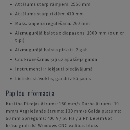
Attālums starp rāmjiem: 2550 mm
Attālums starp rīklēm: 410 mm
Maks. Gājiena regulēšana: 260 mm
Aizmugurējā balsta x diapazons: 1000 mm (x un xr
tipi)
Aizmugurējā balsta pirksti: 2 gab.
Cnc kronēšanas ķīļi uz apakšējā galda
Instrumenti ir iekļauti piedāvājumā
Lielisks stāvoklis, gandrīz kā jauns
Papildu informācija
Kustība Pieejas ātrums: 160 mm/s Darba ātrums: 10
mm/s Atgriešanās ātrums: 130 mm/s Galda platums:
60 mm Spriegums: 400 V / 50 Hz / 3 Ph Delem 66t
krāsu grafiskā Windows CNC vadības bloks