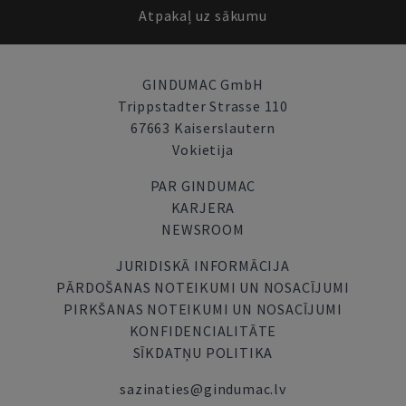
Atpakaļ uz sākumu
GINDUMAC GmbH
Trippstadter Strasse 110
67663 Kaiserslautern
Vokietija
PAR GINDUMAC
KARJERA
NEWSROOM
JURIDISKĀ INFORMĀCIJA
PĀRDOŠANAS NOTEIKUMI UN NOSACĪJUMI
PIRKŠANAS NOTEIKUMI UN NOSACĪJUMI
KONFIDENCIALITĀTE
SĪKDATŅU POLITIKA
sazinaties@gindumac.lv