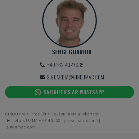
SERGI GUARDIA
+49 162 4027635
S.GUARDIA@GINDUMAC.COM
SAZINIETIES AR WHATSAPP
GINDUMAC
Produkti
Lokšņu metāla iekārtas
➤ Lietots UZMA HAP 40160 - prese pārdošanā |
gindumac.com