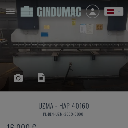
UZMA
-
HAP 40160
PL-BEN-UZM-2009-00001
16.000 €