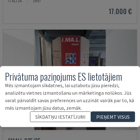
ITĀLIJA
1997
17.000 €
Privātuma paziņojums ES lietotājiem
Mēs izmantojam sīkdatnes, lai uzlabotu jūsu pieredzi,
analizētu vietnes izmantošanu un mārketinga nolūkos. Jūs
varat pārvaldīt savas preferences un uzzināt vairāk par to, kā
mēs izmantojam jūsu datus, zemāk.
SĪKDATŅU IESTATĪJUMI
PIEŅEMT VISUS