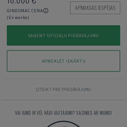
APMAKSAS IESPĒJAS
GINDUMAC CENA
(Ex works)
SAŅEMT OFICIĀLU PIEDĀVĀJUMU
APMEKLĒT IEKĀRTU
IZTEIKT PRETPIEDĀVĀJUMU
VAI JUMS IR VĒL KĀDI JAUTĀJUMI? SAZINIES AR MUMS!