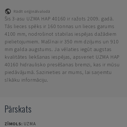
Rādīt oriģinālvalodā
Šis 3-asu UZMA HAP 40160 ir ražots 2009. gadā.
Tās lieces spēks ir 160 tonnas un lieces garums
4100 mm, nodrošinot stabilas iespējas dažādiem
pielietojumiem. Mašīnai ir 350 mm dziļums un 910
mm galda augstums. Ja vēlaties iegūt augstas
kvalitātes liekšanas iespējas, apsveriet UZMA HAP
40160 hidraulisko presēšanas bremzi, kas ir mūsu
piedāvājumā. Sazinieties ar mums, lai saņemtu
sīkāku informāciju.
Pārskats
ZĪMOLS
:
UZMA