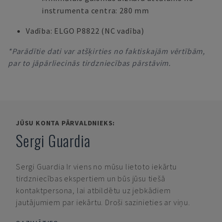
instrumenta centra: 280 mm
Vadība: ELGO P8822 (NC vadība)
*Parādītie dati var atšķirties no faktiskajām vērtībām,
par to jāpārliecinās tirdzniecības pārstāvim.
JŪSU KONTA PĀRVALDNIEKS:
Sergi Guardia
Sergi Guardia
Ir viens no mūsu lietoto iekārtu
tirdzniecības ekspertiem un būs jūsu tiešā
kontaktpersona, lai atbildētu uz jebkādiem
jautājumiem par iekārtu. Droši sazinieties ar viņu.