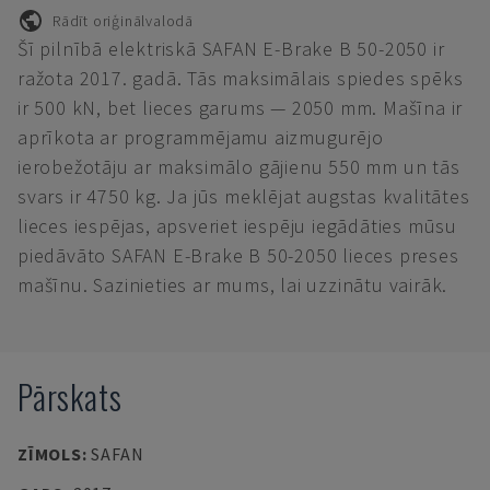
Rādīt oriģinālvalodā
Šī pilnībā elektriskā SAFAN E-Brake B 50-2050 ir
ražota 2017. gadā. Tās maksimālais spiedes spēks
ir 500 kN, bet lieces garums — 2050 mm. Mašīna ir
aprīkota ar programmējamu aizmugurējo
ierobežotāju ar maksimālo gājienu 550 mm un tās
svars ir 4750 kg. Ja jūs meklējat augstas kvalitātes
lieces iespējas, apsveriet iespēju iegādāties mūsu
piedāvāto SAFAN E-Brake B 50-2050 lieces preses
mašīnu. Sazinieties ar mums, lai uzzinātu vairāk.
Pārskats
ZĪMOLS
:
SAFAN