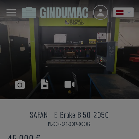
SAFAN
-
E-Brake B 50-2050
PL-BEN-SAF-2017-00002
45.000 €