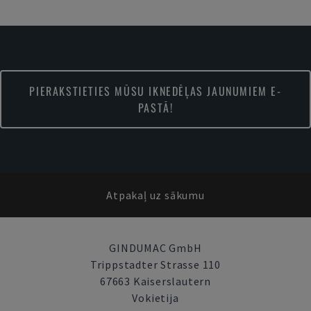
PIERAKSTIETIES MŪSU IKNEDĒĻAS JAUNUMIEM E-
PASTĀ!
Atpakaļ uz sākumu
GINDUMAC GmbH
Trippstadter Strasse 110
67663 Kaiserslautern
Vokietija