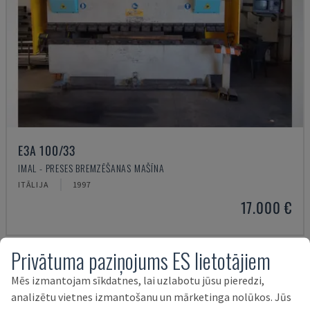
E3A 100/33
IMAL - PRESES BREMZĒŠANAS MAŠĪNA
ITĀLIJA
1997
17.000 €
Privātuma paziņojums ES lietotājiem
Mēs izmantojam sīkdatnes, lai uzlabotu jūsu pieredzi,
analizētu vietnes izmantošanu un mārketinga nolūkos. Jūs