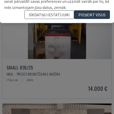
varat pārvaldīt savas preferences un uzzināt vairāk par to, kā
mēs izmantojam jūsu datus, zemāk.
SĪKDATŅU IESTATĪJUMI
PIEŅEMT VISUS
SMALL 835/25
IMAL - PRESES BREMZĒŠANAS MAŠĪNA
ITĀLIJA
2001
14.000 €