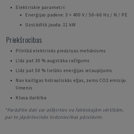
Elektriskie parametri:
Enerģijas padeve: 3 × 400 V / 50–60 Hz / N / PE
Uzstādītā jauda: 11 kW
Priekšrocības
Pilnībā elektrisks piedziņas mehānisms
Līdz pat 30 % augstāka ražīgums
Līdz pat 50 % lielāks enerģijas ietaupījums
Nav kaitīgas hidrauliskās eļļas, zems CO2 emisiju
līmenis
Klusa darbība
*Parādītie dati var atšķirties no faktiskajām vērtībām,
par to jāpārliecinās tirdzniecības pārstāvim.