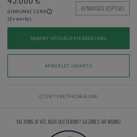
APMAKSAS IESPĒJAS
GINDUMAC CENA
(Ex works)
SAŅEMT OFICIĀLU PIEDĀVĀJUMU
APMEKLĒT IEKĀRTU
IZTEIKT PRETPIEDĀVĀJUMU
VAI JUMS IR VĒL KĀDI JAUTĀJUMI? SAZINIES AR MUMS!