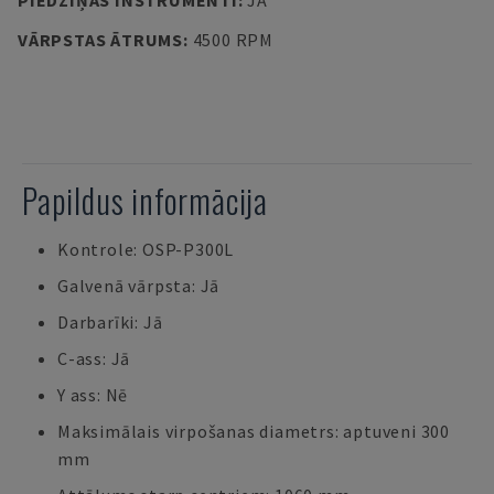
PIEDZIŅAS INSTRUMENTI
:
JĀ
VĀRPSTAS ĀTRUMS
:
4500 RPM
Papildus informācija
Kontrole: OSP-P300L
Galvenā vārpsta: Jā
Darbarīki: Jā
C-ass: Jā
Y ass: Nē
Maksimālais virpošanas diametrs: aptuveni 300
mm