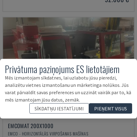
Privātuma paziņojums ES lietotājiem
Mēs izmantojam sīkdatnes, lai uzlabotu jūsu pieredzi,
analizētu vietnes izmantošanu un mārketinga nolūkos. Jūs
varat pārvaldīt savas preferences un uzzināt vairāk par to, kā
mēs izmantojam jūsu datus, zemāk.
SĪKDATŅU IESTATĪJUMI
PIEŅEMT VISUS
EMCOMAT 200X1000
EMCO - HORIZONTĀLĀS VIRPOŠANAS MAŠĪNAS