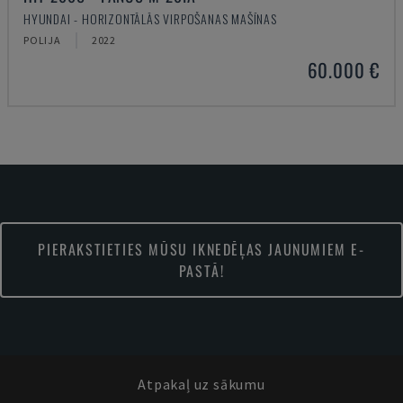
HYUNDAI - HORIZONTĀLĀS VIRPOŠANAS MAŠĪNAS
POLIJA
2022
60.000 €
PIERAKSTIETIES MŪSU IKNEDĒĻAS JAUNUMIEM E-
PASTĀ!
Atpakaļ uz sākumu