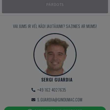
PĀRDOTS
VAI JUMS IR VĒL KĀDI JAUTĀJUMI? SAZINIES AR MUMS!
SERGI GUARDIA
+49 162 4027635
S.GUARDIA@GINDUMAC.COM