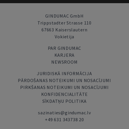
GINDUMAC GmbH
Trippstadter Strasse 110
67663 Kaiserslautern
Vokietija
PAR GINDUMAC
KARJERA
NEWSROOM
JURIDISKĀ INFORMĀCIJA
PĀRDOŠANAS NOTEIKUMI UN NOSACĪJUMI
PIRKŠANAS NOTEIKUMI UN NOSACĪJUMI
KONFIDENCIALITĀTE
SĪKDATŅU POLITIKA
sazinaties@gindumac.lv
+49 631 343738 20