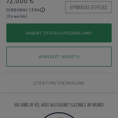
APMAKSAS IESPĒJAS
GINDUMAC CENA
(Ex works)
SAŅEMT OFICIĀLU PIEDĀVĀJUMU
APMEKLĒT IEKĀRTU
IZTEIKT PRETPIEDĀVĀJUMU
VAI JUMS IR VĒL KĀDI JAUTĀJUMI? SAZINIES AR MUMS!