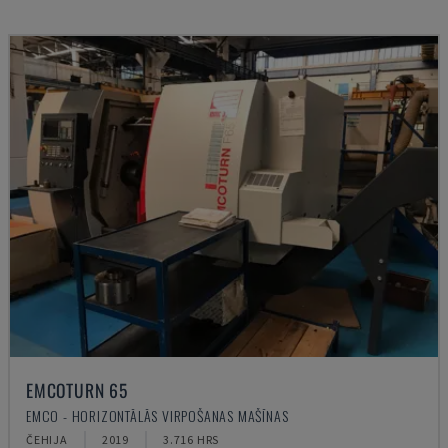
EMCOTURN 65
EMCO - HORIZONTĀLĀS VIRPOŠANAS MAŠĪNAS
ČEHIJA
2019
3.716 HRS