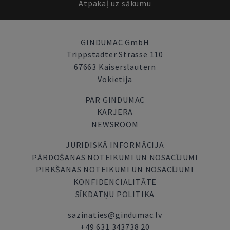
Atpakaļ uz sākumu
GINDUMAC GmbH
Trippstadter Strasse 110
67663 Kaiserslautern
Vokietija
PAR GINDUMAC
KARJERA
NEWSROOM
JURIDISKĀ INFORMĀCIJA
PĀRDOŠANAS NOTEIKUMI UN NOSACĪJUMI
PIRKŠANAS NOTEIKUMI UN NOSACĪJUMI
KONFIDENCIALITĀTE
SĪKDATŅU POLITIKA
sazinaties@gindumac.lv
+49 631 343738 20