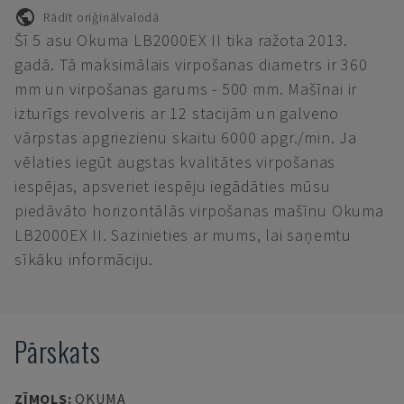
Rādīt oriģinālvalodā
Šī 5 asu Okuma LB2000EX II tika ražota 2013.
gadā. Tā maksimālais virpošanas diametrs ir 360
mm un virpošanas garums - 500 mm. Mašīnai ir
izturīgs revolveris ar 12 stacijām un galveno
vārpstas apgriezienu skaitu 6000 apgr./min. Ja
vēlaties iegūt augstas kvalitātes virpošanas
iespējas, apsveriet iespēju iegādāties mūsu
piedāvāto horizontālās virpošanas mašīnu Okuma
LB2000EX II. Sazinieties ar mums, lai saņemtu
sīkāku informāciju.
Pārskats
ZĪMOLS
:
OKUMA