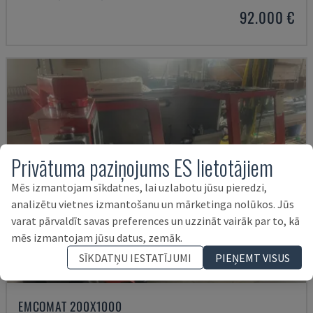
92.000 €
Privātuma paziņojums ES lietotājiem
Mēs izmantojam sīkdatnes, lai uzlabotu jūsu pieredzi,
analizētu vietnes izmantošanu un mārketinga nolūkos. Jūs
varat pārvaldīt savas preferences un uzzināt vairāk par to, kā
mēs izmantojam jūsu datus, zemāk.
SĪKDATŅU IESTATĪJUMI
PIEŅEMT VISUS
EMCOMAT 200X1000