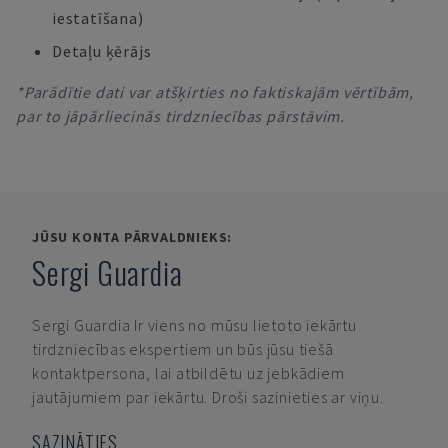
iestatīšana)
Detaļu ķērājs
*Parādītie dati var atšķirties no faktiskajām vērtībām,
par to jāpārliecinās tirdzniecības pārstāvim.
JŪSU KONTA PĀRVALDNIEKS:
Sergi Guardia
Sergi Guardia
Ir viens no mūsu lietoto iekārtu
tirdzniecības ekspertiem un būs jūsu tiešā
kontaktpersona, lai atbildētu uz jebkādiem
jautājumiem par iekārtu. Droši sazinieties ar viņu.
SAZINĀTIES