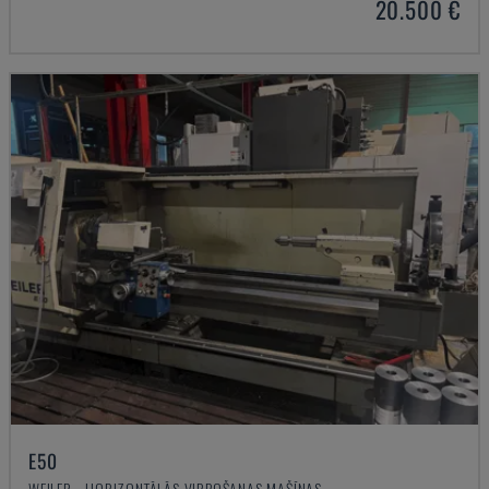
20.500 €
E50
WEILER - HORIZONTĀLĀS VIRPOŠANAS MAŠĪNAS