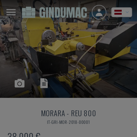
MORARA
-
REU 800
IT-GRI-MOR-2018-00001
38.000 €