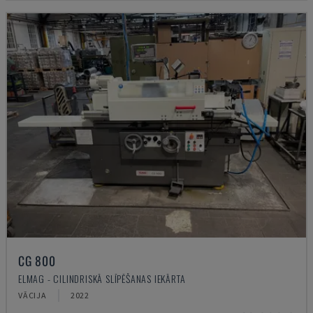
CG 800
ELMAG - CILINDRISKĀ SLĪPĒŠANAS IEKĀRTA
VĀCIJA
2022