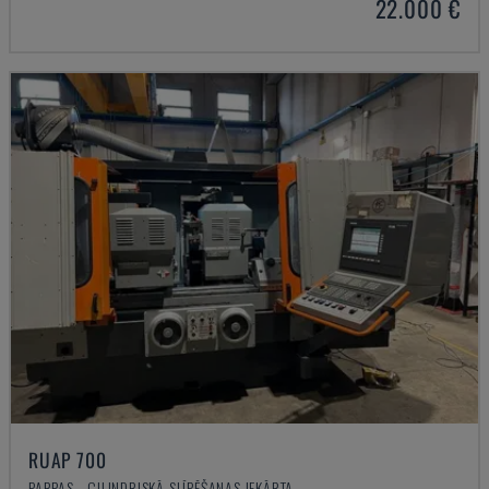
22.000 €
RUAP 700
PARPAS - CILINDRISKĀ SLĪPĒŠANAS IEKĀRTA