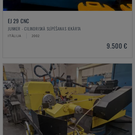
EJ 29 CNC
JUNKER - CILINDRISKĀ SLĪPĒŠANAS IEKĀRTA
ITĀLIJA
2002
9.500 €