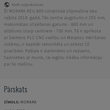
Rādīt oriģinālvalodā
Šī MORARA REU 800 cilindriskā slīpmašīna tika
ražota 2018. gadā. Tās centra augstums ir 255 mm,
maksimālais slīpēšanas garums - 600 mm un
attālums starp centriem - 700 mm. Tā ir aprīkota
ar Siemens PLC CNC vadību un Marposs mērīšanas
sistēmu, ir kapitāli remontēta un atbilst CE
prasībām. Pašlaik ir darbināms un redzams.
Sazinieties ar mums, lai iegūtu sīkāku informāciju
par šo mašīnu.
Pārskats
ZĪMOLS
:
MORARA