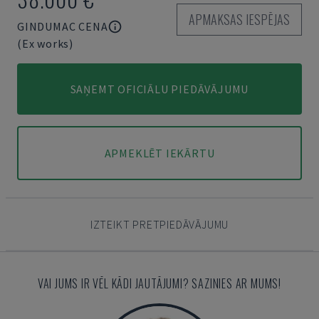
APMAKSAS IESPĒJAS
GINDUMAC CENA
(Ex works)
SAŅEMT OFICIĀLU PIEDĀVĀJUMU
APMEKLĒT IEKĀRTU
IZTEIKT PRETPIEDĀVĀJUMU
VAI JUMS IR VĒL KĀDI JAUTĀJUMI? SAZINIES AR MUMS!