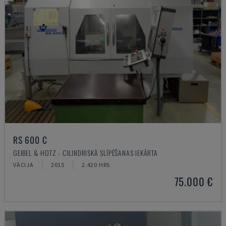
RS 600 C
GEIBEL & HOTZ - CILINDRISKĀ SLĪPĒŠANAS IEKĀRTA
VĀCIJA
2015
2.420 HRS
75.000 €