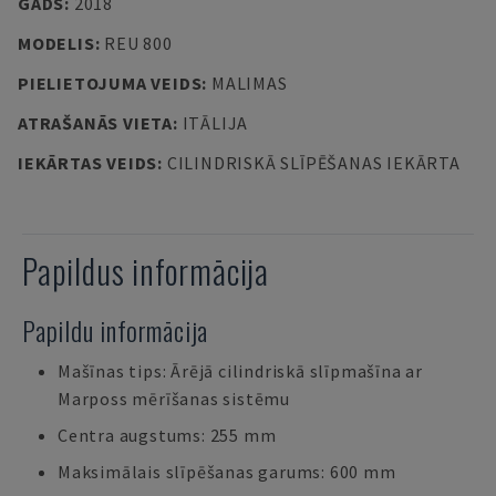
GADS
:
2018
MODELIS
:
REU 800
PIELIETOJUMA VEIDS
:
MALIMAS
ATRAŠANĀS VIETA
:
ITĀLIJA
IEKĀRTAS VEIDS
:
CILINDRISKĀ SLĪPĒŠANAS IEKĀRTA
Papildus informācija
Papildu informācija
Mašīnas tips: Ārējā cilindriskā slīpmašīna ar
Marposs mērīšanas sistēmu
Centra augstums: 255 mm
Maksimālais slīpēšanas garums: 600 mm