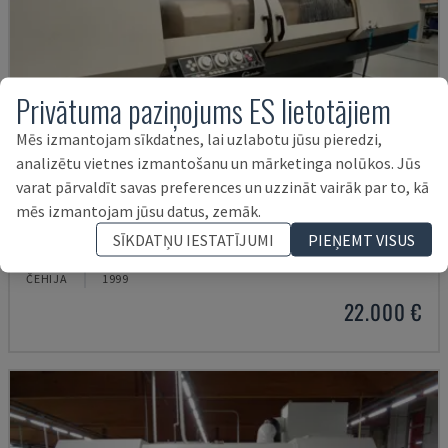
Privātuma paziņojums ES lietotājiem
Mēs izmantojam sīkdatnes, lai uzlabotu jūsu pieredzi,
analizētu vietnes izmantošanu un mārketinga nolūkos. Jūs
varat pārvaldīt savas preferences un uzzināt vairāk par to, kā
mēs izmantojam jūsu datus, zemāk.
S30 LEAN PRO
SĪKDATŅU IESTATĪJUMI
PIEŅEMT VISUS
STUDER - CILINDRISKĀ SLĪPĒŠANAS IEKĀRTA
ČEHIJA
1999
22.000 €