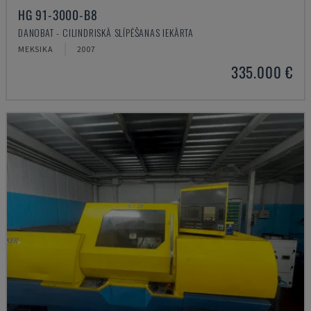
HG 91-3000-B8
DANOBAT - CILINDRISKĀ SLĪPĒŠANAS IEKĀRTA
MEKSIKA
2007
335.000 €