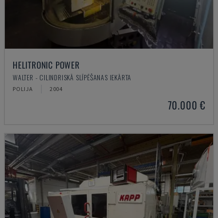
HELITRONIC POWER
WALTER - CILINDRISKĀ SLĪPĒŠANAS IEKĀRTA
POLIJA
2004
70.000 €