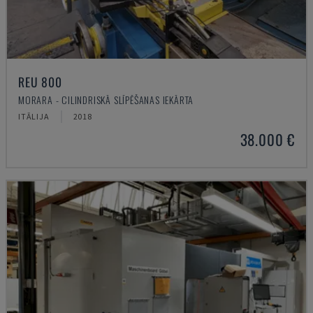
REU 800
MORARA - CILINDRISKĀ SLĪPĒŠANAS IEKĀRTA
ITĀLIJA
2018
38.000 €