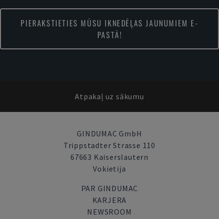
PIERAKSTIETIES MŪSU IKNEDĒĻAS JAUNUMIEM E-
PASTĀ!
Atpakaļ uz sākumu
GINDUMAC GmbH
Trippstadter Strasse 110
67663 Kaiserslautern
Vokietija
PAR GINDUMAC
KARJERA
NEWSROOM