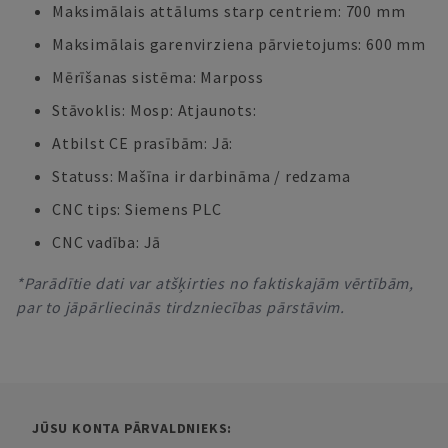
Maksimālais attālums starp centriem: 700 mm
Maksimālais garenvirziena pārvietojums: 600 mm
Mērīšanas sistēma: Marposs
Stāvoklis: Mosp: Atjaunots:
Atbilst CE prasībām: Jā:
Statuss: Mašīna ir darbināma / redzama
CNC tips: Siemens PLC
CNC vadība: Jā
*Parādītie dati var atšķirties no faktiskajām vērtībām,
par to jāpārliecinās tirdzniecības pārstāvim.
JŪSU KONTA PĀRVALDNIEKS: