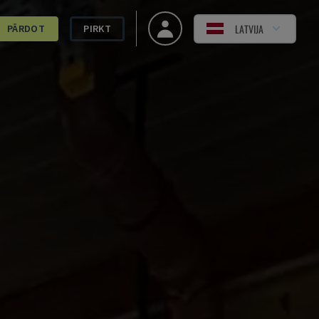
LATVIJA
PĀRDOT
PIRKT