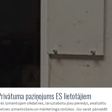
Privātuma paziņojums ES lietotājiem
ēs izmantojam sīkdatnes, lai uzlabotu jūsu pieredzi, analizētu
ietnes izmantošanu un mārketinga nolūkos. Jūs varat pārvaldīt