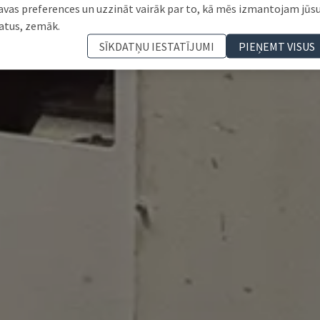
avas preferences un uzzināt vairāk par to, kā mēs izmantojam jūs
atus, zemāk.
SĪKDATŅU IESTATĪJUMI
PIEŅEMT VISUS