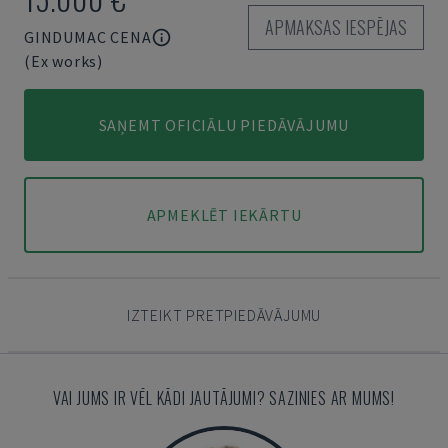
APMAKSAS IESPĒJAS
GINDUMAC CENA
(Ex works)
SAŅEMT OFICIĀLU PIEDĀVĀJUMU
APMEKLĒT IEKĀRTU
IZTEIKT PRETPIEDĀVĀJUMU
VAI JUMS IR VĒL KĀDI JAUTĀJUMI? SAZINIES AR MUMS!