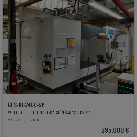
GRS-III-2400-SP
WILLI GÖBEL - CILINDRISKĀ SLĪPĒŠANAS IEKĀRTA
VĀCIJA
2018
295.000 €