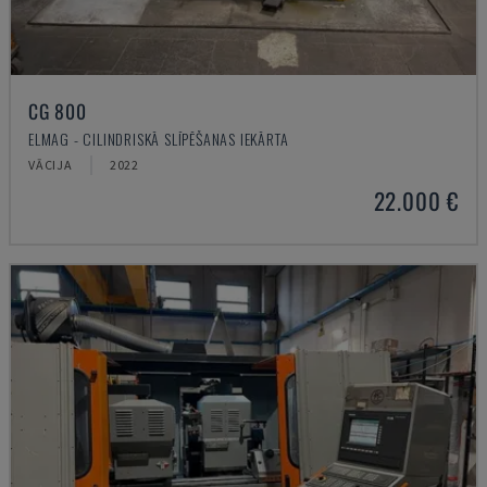
CG 800
ELMAG - CILINDRISKĀ SLĪPĒŠANAS IEKĀRTA
VĀCIJA
2022
22.000 €