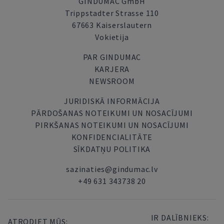
GINDUMAC GmbH
Trippstadter Strasse 110
67663 Kaiserslautern
Vokietija
PAR GINDUMAC
KARJERA
NEWSROOM
JURIDISKĀ INFORMĀCIJA
PĀRDOŠANAS NOTEIKUMI UN NOSACĪJUMI
PIRKŠANAS NOTEIKUMI UN NOSACĪJUMI
KONFIDENCIALITĀTE
SĪKDATŅU POLITIKA
sazinaties@gindumac.lv
+49 631 343738 20
IR DALĪBNIEKS:
ATRODIET MŪS: