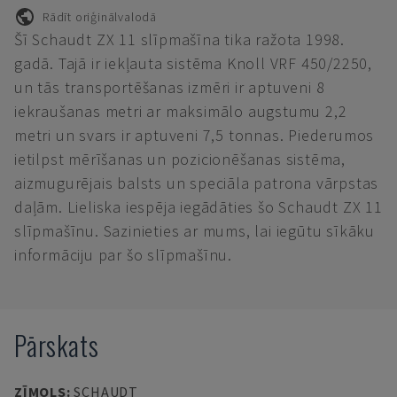
Rādīt oriģinālvalodā
Šī Schaudt ZX 11 slīpmašīna tika ražota 1998.
gadā. Tajā ir iekļauta sistēma Knoll VRF 450/2250,
un tās transportēšanas izmēri ir aptuveni 8
iekraušanas metri ar maksimālo augstumu 2,2
metri un svars ir aptuveni 7,5 tonnas. Piederumos
ietilpst mērīšanas un pozicionēšanas sistēma,
aizmugurējais balsts un speciāla patrona vārpstas
daļām. Lieliska iespēja iegādāties šo Schaudt ZX 11
slīpmašīnu. Sazinieties ar mums, lai iegūtu sīkāku
informāciju par šo slīpmašīnu.
Pārskats
ZĪMOLS
:
SCHAUDT