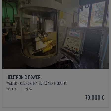
HELITRONIC POWER
WALTER - CILINDRISKĀ SLĪPĒŠANAS IEKĀRTA
POLIJA
2004
70.000 €