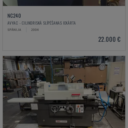
NC240
AVYAC - CILINDRISKĀ SLĪPĒŠANAS IEKĀRTA
SPĀNIJA
2004
22.000 €