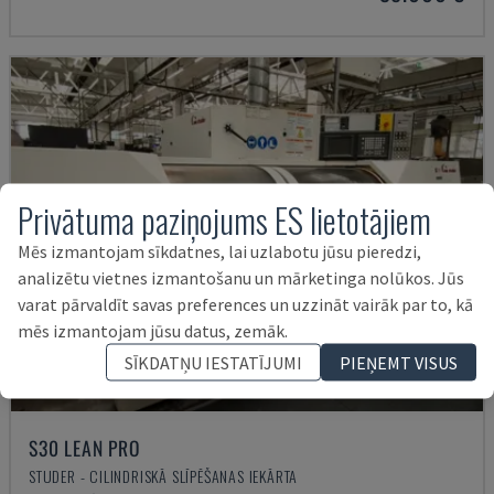
Privātuma paziņojums ES lietotājiem
Mēs izmantojam sīkdatnes, lai uzlabotu jūsu pieredzi,
analizētu vietnes izmantošanu un mārketinga nolūkos. Jūs
varat pārvaldīt savas preferences un uzzināt vairāk par to, kā
mēs izmantojam jūsu datus, zemāk.
SĪKDATŅU IESTATĪJUMI
PIEŅEMT VISUS
S30 LEAN PRO
STUDER - CILINDRISKĀ SLĪPĒŠANAS IEKĀRTA