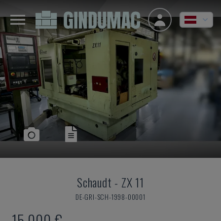
Schaudt
-
ZX 11
DE-GRI-SCH-1998-00001
15.000 €