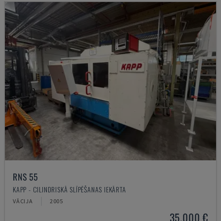
RNS 55
KAPP - CILINDRISKĀ SLĪPĒŠANAS IEKĀRTA
VĀCIJA
2005
35.000 €