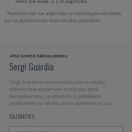
metri pie maks. 2. 2 m augstums
*Parādītie dati var atšķirties no faktiskajām vērtībām,
par to jāpārliecinās tirdzniecības pārstāvim.
JŪSU KONTA PĀRVALDNIEKS:
Sergi Guardia
Sergi Guardia
Ir viens no mūsu lietoto iekārtu
tirdzniecības ekspertiem un būs jūsu tiešā
kontaktpersona, lai atbildētu uz jebkādiem
jautājumiem par iekārtu. Droši sazinieties ar viņu.
SAZINĀTIES