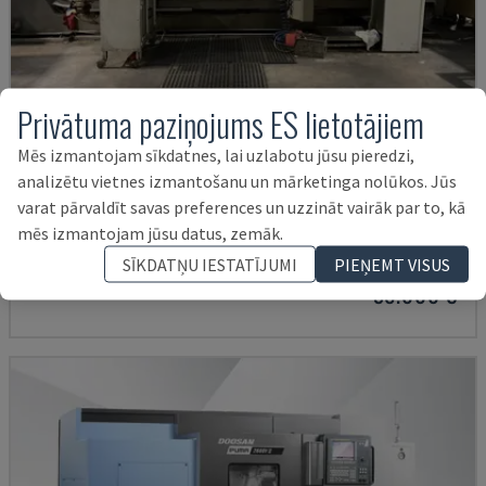
Privātuma paziņojums ES lietotājiem
Mēs izmantojam sīkdatnes, lai uzlabotu jūsu pieredzi,
analizētu vietnes izmantošanu un mārketinga nolūkos. Jūs
G250
varat pārvaldīt savas preferences un uzzināt vairāk par to, kā
INDEX - VIRPOŠANAS-FRĒZĒŠANAS CENTRS
mēs izmantojam jūsu datus, zemāk.
VĀCIJA
2004
SĪKDATŅU IESTATĪJUMI
PIEŅEMT VISUS
38.000 €