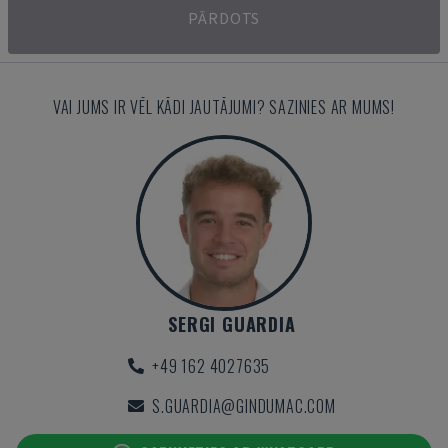
PĀRDOTS
VAI JUMS IR VĒL KĀDI JAUTĀJUMI? SAZINIES AR MUMS!
SERGI GUARDIA
+49 162 4027635
S.GUARDIA@GINDUMAC.COM