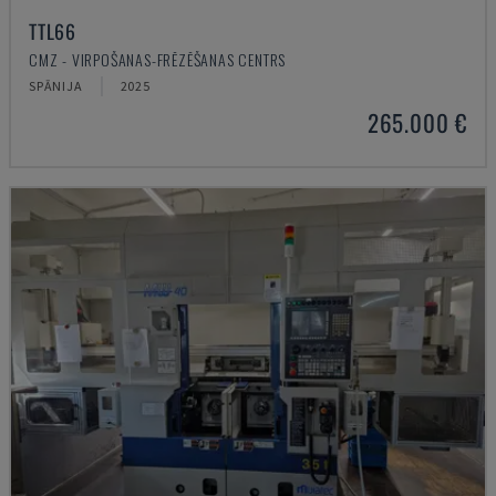
TTL66
CMZ - VIRPOŠANAS-FRĒZĒŠANAS CENTRS
SPĀNIJA
2025
265.000 €