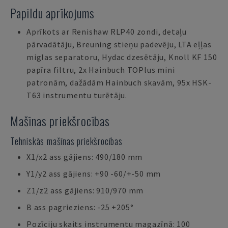
Papildu aprīkojums
Aprīkots ar Renishaw RLP40 zondi, detaļu
pārvadātāju, Breuning stieņu padevēju, LTA eļļas
miglas separatoru, Hydac dzesētāju, Knoll KF 150
papīra filtru, 2x Hainbuch TOPlus mini
patronām, dažādām Hainbuch skavām, 95x HSK-
T63 instrumentu turētāju.
Mašīnas priekšrocības
Tehniskās mašīnas priekšrocības
X1/x2 ass gājiens: 490/180 mm
Y1/y2 ass gājiens: +90 -60/+-50 mm
Z1/z2 ass gājiens: 910/970 mm
B ass pagrieziens: -25 +205°
Pozīciju skaits instrumentu magazīnā: 100