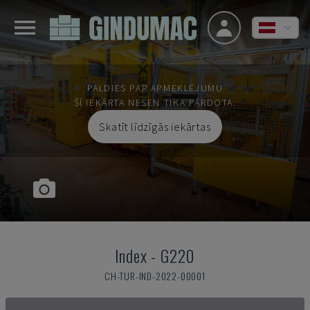
PALDIES PAR APMEKLĒJUMU
ŠĪ IEKĀRTA NESEN TIKA PĀRDOTA.
Skatīt līdzīgās iekārtas
Index
-
G220
CH-TUR-IND-2022-00001