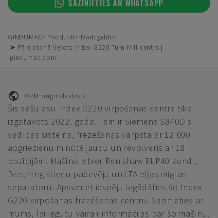
SAZINIETIES AR WHATSAPP
GINDUMAC
Produkti
Darbgaldi
➤ Pārdošanā lietots Index G220 Turn-Mill centrs |
gindumac.com
Rādīt oriģinālvalodā
Šis sešu asu Index G220 virpošanas centrs tika
izgatavots 2022. gadā. Tam ir Siemens S840D sl
vadības sistēma, frēzēšanas vārpsta ar 12 000
apgriezienu minūtē jaudu un revolveris ar 18
pozīcijām. Mašīna ietver Renishaw RLP40 zondi,
Breuning stieņu padevēju un LTA eļļas miglas
separatoru. Apsveriet iespēju iegādāties šo Index
G220 virpošanas frēzēšanas centru. Sazinieties ar
mums, lai iegūtu vairāk informācijas par šo mašīnu.