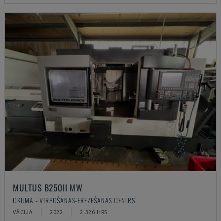
MULTUS B250II MW
OKUMA - VIRPOŠANAS-FRĒZĒŠANAS CENTRS
VĀCIJA
2022
2.326 HRS