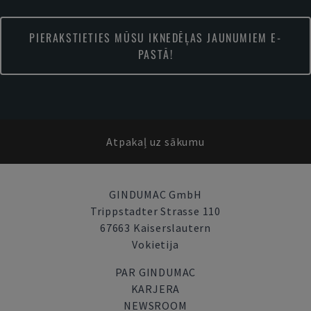
PIERAKSTIETIES MŪSU IKNEDĒĻAS JAUNUMIEM E-
PASTĀ!
Atpakaļ uz sākumu
GINDUMAC GmbH
Trippstadter Strasse 110
67663 Kaiserslautern
Vokietija
PAR GINDUMAC
KARJERA
NEWSROOM