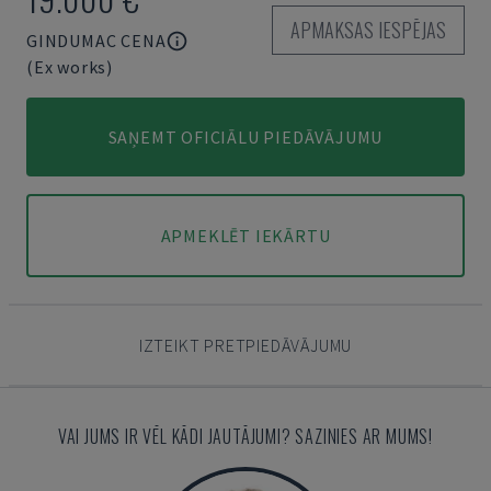
APMAKSAS IESPĒJAS
GINDUMAC CENA
(Ex works)
SAŅEMT OFICIĀLU PIEDĀVĀJUMU
APMEKLĒT IEKĀRTU
IZTEIKT PRETPIEDĀVĀJUMU
VAI JUMS IR VĒL KĀDI JAUTĀJUMI? SAZINIES AR MUMS!