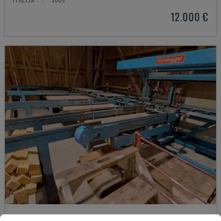
ITĀLIJA
2005
12.000 €
K2-A