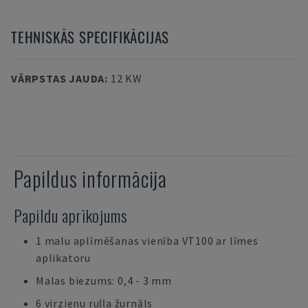
TEHNISKĀS SPECIFIKĀCIJAS
VĀRPSTAS JAUDA
:
12 KW
Papildus informācija
Papildu aprīkojums
1 malu aplīmēšanas vienība VT100 ar līmes
aplikatoru
Malas biezums: 0,4 - 3 mm
6 virzienu ruļļa žurnāls