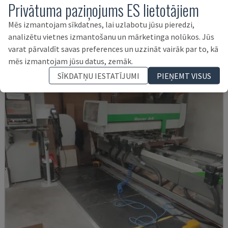
Privātuma paziņojums ES lietotājiem
HUNDEGGER - CNC KOKA APSTRĀDES CENTRS
Mēs izmantojam sīkdatnes, lai uzlabotu jūsu pieredzi,
VĀCIJA
2000
analizētu vietnes izmantošanu un mārketinga nolūkos. Jūs
52.000 €
varat pārvaldīt savas preferences un uzzināt vairāk par to, kā
mēs izmantojam jūsu datus, zemāk.
SĪKDATŅU IESTATĪJUMI
PIEŅEMT VISUS