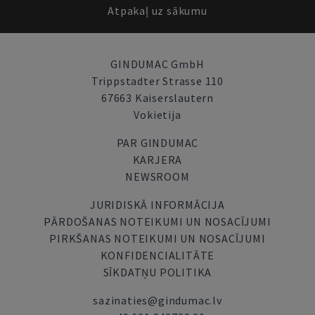
Atpakaļ uz sākumu
GINDUMAC GmbH
Trippstadter Strasse 110
67663 Kaiserslautern
Vokietija
PAR GINDUMAC
KARJERA
NEWSROOM
JURIDISKĀ INFORMĀCIJA
PĀRDOŠANAS NOTEIKUMI UN NOSACĪJUMI
PIRKŠANAS NOTEIKUMI UN NOSACĪJUMI
KONFIDENCIALITĀTE
SĪKDATŅU POLITIKA
sazinaties@gindumac.lv