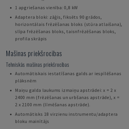
1 apgriešanas vienība: 0,8 kW
Adaptera bloki: zāģis, fiksēts 90 grādos,
horizontālais frēzēšanas bloks (stūra atlaišana),
slīpa frēzēšanas bloks, taisnfrēzēšanas bloks,
profila skrāpis
Mašīnas priekšrocības
Tehniskās mašīnas priekšrocības
Automātiskais iestatīšanas galds ar iespīlēšanas
plāksnēm
Maiņu galda laukums izmaiņu apstrādei: x = 2 x
2400 mm (frēzēšanas un urbšanas apstrāde), x =
2 x 2100 mm (līmēšanas apstrāde).
Automātisks 18 virzienu instrumentu/adaptera
bloku mainītājs