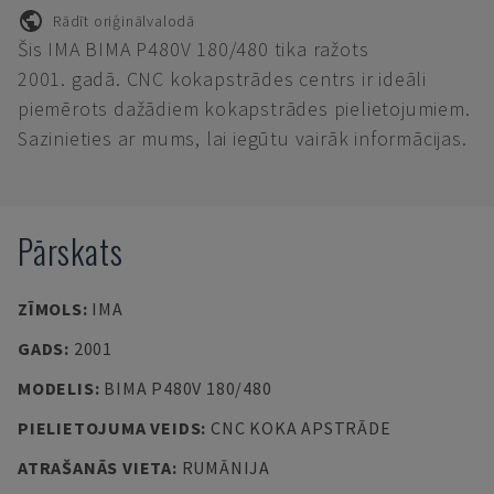
Rādīt oriģinālvalodā
Šis IMA BIMA P480V 180/480 tika ražots
2001. gadā. CNC kokapstrādes centrs ir ideāli
piemērots dažādiem kokapstrādes pielietojumiem.
Sazinieties ar mums, lai iegūtu vairāk informācijas.
Pārskats
ZĪMOLS
:
IMA
GADS
:
2001
MODELIS
:
BIMA P480V 180/480
PIELIETOJUMA VEIDS
:
CNC KOKA APSTRĀDE
ATRAŠANĀS VIETA
:
RUMĀNIJA