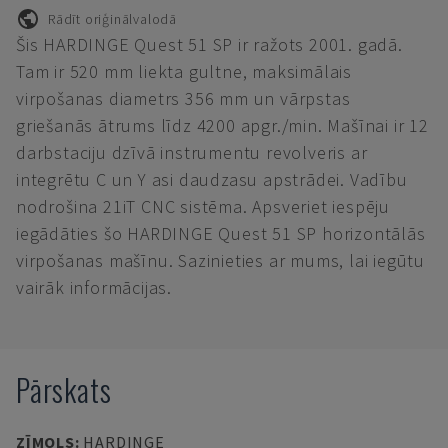
Rādīt oriģinālvalodā
Šis HARDINGE Quest 51 SP ir ražots 2001. gadā.
Tam ir 520 mm liekta gultne, maksimālais
virpošanas diametrs 356 mm un vārpstas
griešanās ātrums līdz 4200 apgr./min. Mašīnai ir 12
darbstaciju dzīvā instrumentu revolveris ar
integrētu C un Y asi daudzasu apstrādei. Vadību
nodrošina 21iT CNC sistēma. Apsveriet iespēju
iegādāties šo HARDINGE Quest 51 SP horizontālās
virpošanas mašīnu. Sazinieties ar mums, lai iegūtu
vairāk informācijas.
Pārskats
ZĪMOLS
:
HARDINGE