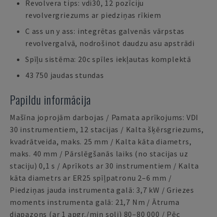
Revolvera tips: vdi30, 12 pozīciju
revolvergriezums ar piedziņas rīkiem
C ass un y ass: integrētas galvenās vārpstas
revolvergalvā, nodrošinot daudzu asu apstrādi
Spīļu sistēma: 20c spīles iekļautas komplektā
43 750 jaudas stundas
Papildu informācija
Mašīna joprojām darbojas / Pamata aprīkojums: VDI
30 instrumentiem, 12 stacijas / Kalta šķērsgriezums,
kvadrātveida, maks. 25 mm / Kalta kāta diametrs,
maks. 40 mm / Pārslēgšanās laiks (no stacijas uz
staciju) 0,1 s / Aprīkots ar 30 instrumentiem / Kalta
kāta diametrs ar ER25 spīļpatronu 2–6 mm /
Piedziņas jauda instrumenta galā: 3,7 kW / Griezes
moments instrumenta galā: 21,7 Nm / Ātruma
diapazons (ar 1 apgr./min soli) 80–80 000 / Pēc