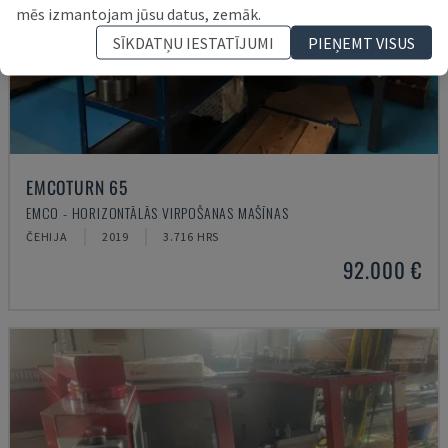
mēs izmantojam jūsu datus, zemāk.
SĪKDATŅU IESTATĪJUMI
PIEŅEMT VISUS
EMCOTURN 65
EMCO - HORIZONTĀLĀS VIRPOŠANAS MAŠĪNAS
ČEHIJA
2019
3.716 HRS
92.000 €