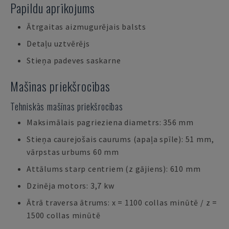
Papildu aprīkojums
Ātrgaitas aizmugurējais balsts
Detaļu uztvērējs
Stieņa padeves saskarne
Mašīnas priekšrocības
Tehniskās mašīnas priekšrocības
Maksimālais pagrieziena diametrs: 356 mm
Stieņa caurejošais caurums (apaļa spīle): 51 mm,
vārpstas urbums 60 mm
Attālums starp centriem (z gājiens): 610 mm
Dzinēja motors: 3,7 kw
Ātrā traversa ātrums: x = 1100 collas minūtē / z =
1500 collas minūtē