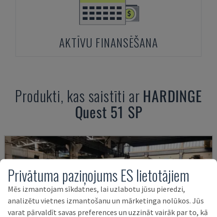
AKTĪVU FINANSĒŠANA
Produkti, kas saistīti ar
HARDINGE
Quest 51 SP
Privātuma paziņojums ES lietotājiem
Mēs izmantojam sīkdatnes, lai uzlabotu jūsu pieredzi,
analizētu vietnes izmantošanu un mārketinga nolūkos. Jūs
varat pārvaldīt savas preferences un uzzināt vairāk par to, kā