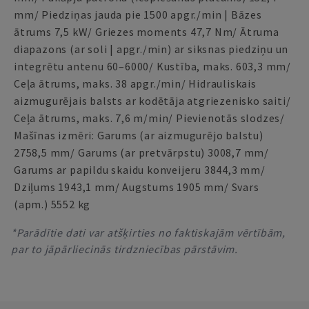
mm/ Piedziņas jauda pie 1500 apgr./min | Bāzes
ātrums 7,5 kW/ Griezes moments 47,7 Nm/ Ātruma
diapazons (ar soli | apgr./min) ar siksnas piedziņu un
integrētu antenu 60–6000/ Kustība, maks. 603,3 mm/
Ceļa ātrums, maks. 38 apgr./min/ Hidrauliskais
aizmugurējais balsts ar kodētāja atgriezenisko saiti/
Ceļa ātrums, maks. 7,6 m/min/ Pievienotās slodzes/
Mašīnas izmēri: Garums (ar aizmugurējo balstu)
2758,5 mm/ Garums (ar pretvārpstu) 3008,7 mm/
Garums ar papildu skaidu konveijeru 3844,3 mm/
Dziļums 1943,1 mm/ Augstums 1905 mm/ Svars
(apm.) 5552 kg
*Parādītie dati var atšķirties no faktiskajām vērtībām,
par to jāpārliecinās tirdzniecības pārstāvim.