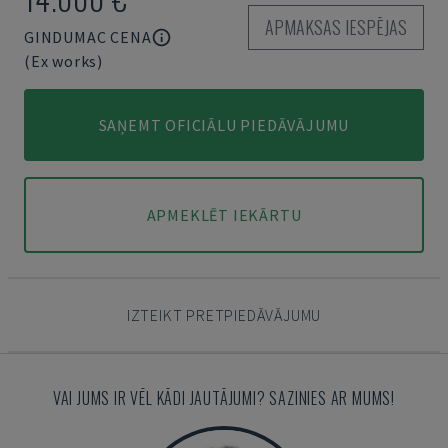
APMAKSAS IESPĒJAS
GINDUMAC CENA
(Ex works)
SAŅEMT OFICIĀLU PIEDĀVĀJUMU
APMEKLĒT IEKĀRTU
IZTEIKT PRETPIEDĀVĀJUMU
VAI JUMS IR VĒL KĀDI JAUTĀJUMI? SAZINIES AR MUMS!