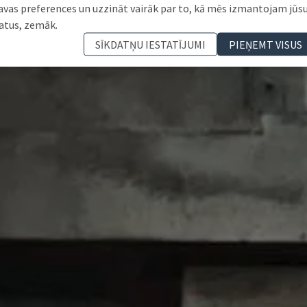
avas preferences un uzzināt vairāk par to, kā mēs izmantojam jūs
atus, zemāk.
SĪKDATŅU IESTATĪJUMI
PIEŅEMT VISUS