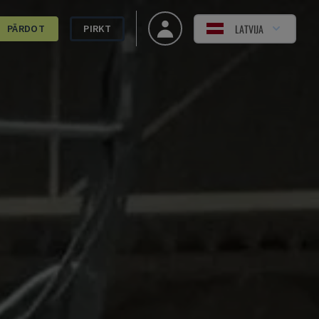
LATVIJA
PĀRDOT
PIRKT