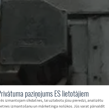
Privātuma paziņojums ES lietotājiem
ēs izmantojam sīkdatnes, lai uzlabotu jūsu pieredzi, analizētu
ietnes izmantošanu un mārketinga nolūkos. Jūs varat pārvaldīt