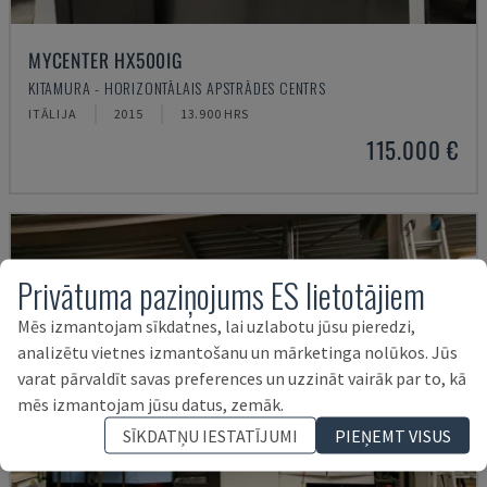
MYCENTER HX500IG
KITAMURA - HORIZONTĀLAIS APSTRĀDES CENTRS
ITĀLIJA
2015
13.900 HRS
115.000 €
Privātuma paziņojums ES lietotājiem
Mēs izmantojam sīkdatnes, lai uzlabotu jūsu pieredzi,
analizētu vietnes izmantošanu un mārketinga nolūkos. Jūs
varat pārvaldīt savas preferences un uzzināt vairāk par to, kā
mēs izmantojam jūsu datus, zemāk.
SĪKDATŅU IESTATĪJUMI
PIEŅEMT VISUS