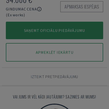
APMAKSAS IESPĒJAS
GINDUMAC CENA
(Ex works)
SAŅEMT OFICIĀLU PIEDĀVĀJUMU
APMEKLĒT IEKĀRTU
IZTEIKT PRETPIEDĀVĀJUMU
VAI JUMS IR VĒL KĀDI JAUTĀJUMI? SAZINIES AR MUMS!