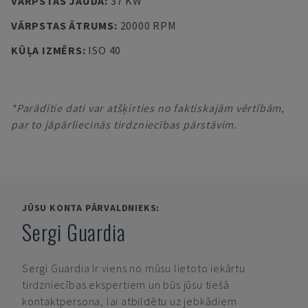
VĀRPSTAS JAUDA
:
37 KW
VĀRPSTAS ĀTRUMS
:
20000 RPM
KŪĻA IZMĒRS
:
ISO 40
*Parādītie dati var atšķirties no faktiskajām vērtībām,
par to jāpārliecinās tirdzniecības pārstāvim.
JŪSU KONTA PĀRVALDNIEKS:
Sergi Guardia
Sergi Guardia
Ir viens no mūsu lietoto iekārtu
tirdzniecības ekspertiem un būs jūsu tiešā
kontaktpersona, lai atbildētu uz jebkādiem