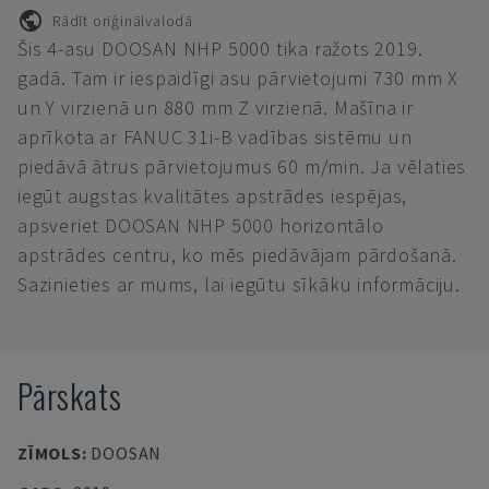
Rādīt oriģinālvalodā
Šis 4-asu DOOSAN NHP 5000 tika ražots 2019.
gadā. Tam ir iespaidīgi asu pārvietojumi 730 mm X
un Y virzienā un 880 mm Z virzienā. Mašīna ir
aprīkota ar FANUC 31i-B vadības sistēmu un
piedāvā ātrus pārvietojumus 60 m/min. Ja vēlaties
iegūt augstas kvalitātes apstrādes iespējas,
apsveriet DOOSAN NHP 5000 horizontālo
apstrādes centru, ko mēs piedāvājam pārdošanā.
Sazinieties ar mums, lai iegūtu sīkāku informāciju.
Pārskats
ZĪMOLS
:
DOOSAN