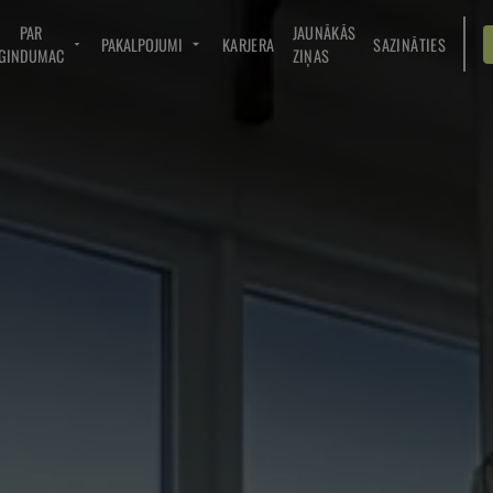
PAR
JAUNĀKĀS
PAKALPOJUMI
KARJERA
SAZINĀTIES
GINDUMAC
ZIŅAS