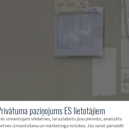
Privātuma paziņojums ES lietotājiem
ēs izmantojam sīkdatnes, lai uzlabotu jūsu pieredzi, analizētu
ietnes izmantošanu un mārketinga nolūkos. Jūs varat pārvaldīt