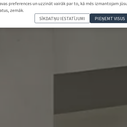
avas preferences un uzzināt vairāk par to, kā mēs izmantojam jūs
atus, zemāk.
SĪKDATŅU IESTATĪJUMI
PIEŅEMT VISUS