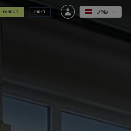
LATVIJA
PĀRDOT
PIRKT