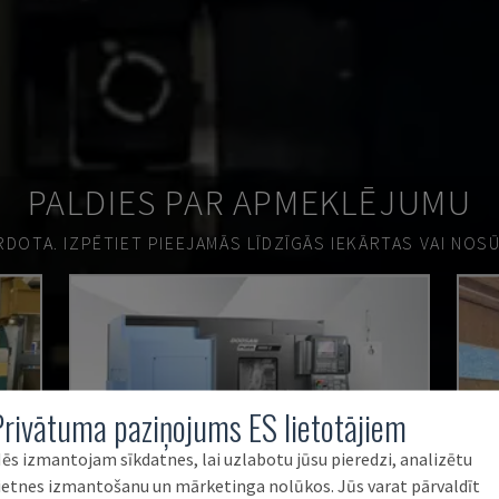
PALDIES PAR APMEKLĒJUMU
ĀRDOTA.
IZPĒTIET PIEEJAMĀS LĪDZĪGĀS IEKĀRTAS VAI NOS
Privātuma paziņojums ES lietotājiem
ēs izmantojam sīkdatnes, lai uzlabotu jūsu pieredzi, analizētu
ietnes izmantošanu un mārketinga nolūkos. Jūs varat pārvaldīt