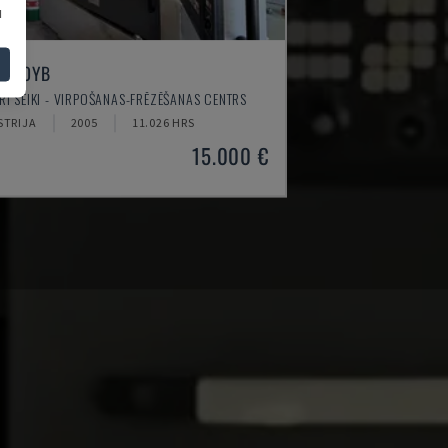
u
1500YB
I SEIKI - VIRPOŠANAS-FRĒZĒŠANAS CENTRS
STRIJA
2005
11.026 HRS
15.000 €