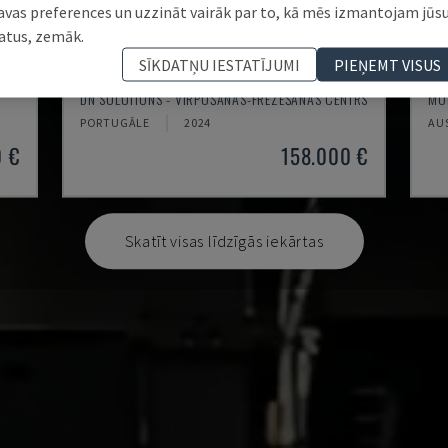
avas preferences un uzzināt vairāk par to, kā mēs izmantojam jūs
atus, zemāk.
SĪKDATŅU IESTATĪJUMI
PIEŅEMT VISUS
PUMA 2600Y II
ZT
DN SOLUTIONS - VIRPOŠANAS-FRĒZĒŠANAS CENTRS
MOR
PORTUGĀLE
2024
AU
0 €
158.000 €
Skatīt visas līdzīgās iekārtas