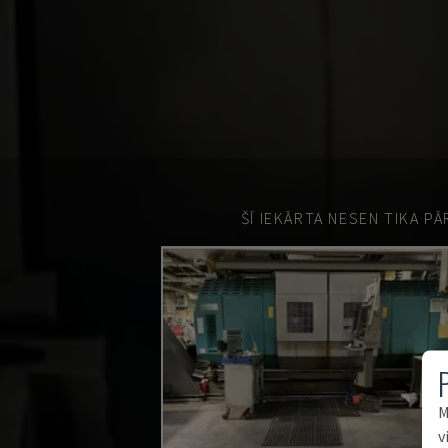
ŠĪ IEKĀRTA NESEN TIKA P
M
v