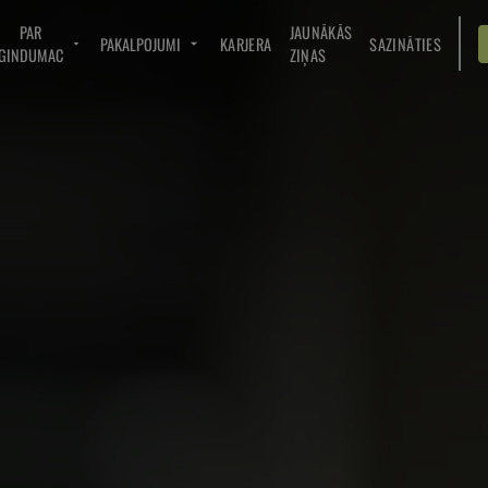
PAR
JAUNĀKĀS
PAKALPOJUMI
KARJERA
SAZINĀTIES
GINDUMAC
ZIŅAS