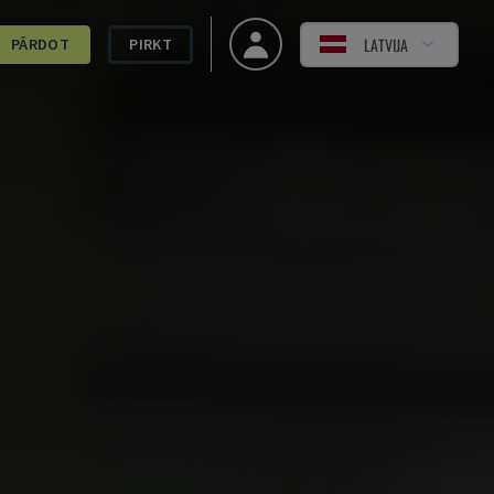
LATVIJA
PĀRDOT
PIRKT