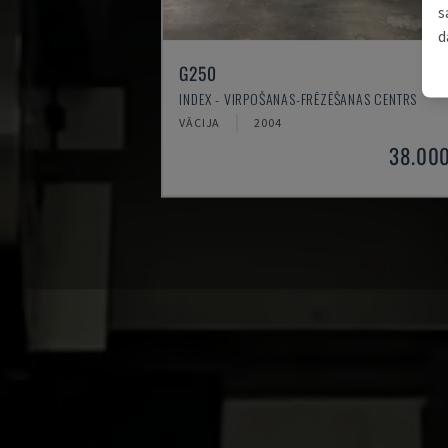
s
d
G250
INDEX - VIRPOŠANAS-FRĒZĒŠANAS CENTRS
VĀCIJA
2004
38.00