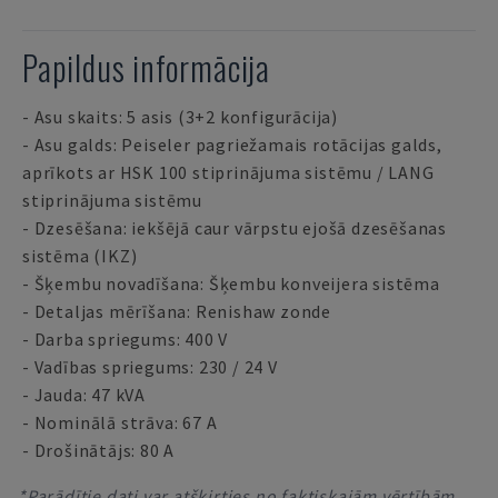
Papildus informācija
- Asu skaits: 5 asis (3+2 konfigurācija)
- Asu galds: Peiseler pagriežamais rotācijas galds,
aprīkots ar HSK 100 stiprinājuma sistēmu / LANG
stiprinājuma sistēmu
- Dzesēšana: iekšējā caur vārpstu ejošā dzesēšanas
sistēma (IKZ)
- Šķembu novadīšana: Šķembu konveijera sistēma
- Detaljas mērīšana: Renishaw zonde
- Darba spriegums: 400 V
- Vadības spriegums: 230 / 24 V
- Jauda: 47 kVA
- Nominālā strāva: 67 A
- Drošinātājs: 80 A
*Parādītie dati var atšķirties no faktiskajām vērtībām,