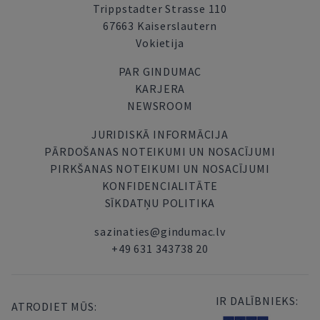
Trippstadter Strasse 110
67663 Kaiserslautern
Vokietija
PAR GINDUMAC
KARJERA
NEWSROOM
JURIDISKĀ INFORMĀCIJA
PĀRDOŠANAS NOTEIKUMI UN NOSACĪJUMI
PIRKŠANAS NOTEIKUMI UN NOSACĪJUMI
KONFIDENCIALITĀTE
SĪKDATŅU POLITIKA
sazinaties@gindumac.lv
+49 631 343738 20
IR DALĪBNIEKS:
ATRODIET MŪS: