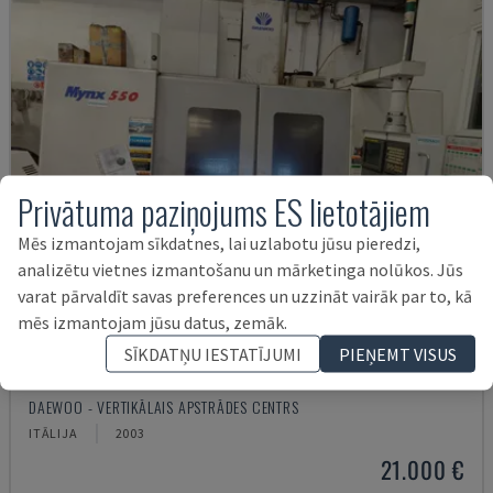
Privātuma paziņojums ES lietotājiem
Mēs izmantojam sīkdatnes, lai uzlabotu jūsu pieredzi,
analizētu vietnes izmantošanu un mārketinga nolūkos. Jūs
varat pārvaldīt savas preferences un uzzināt vairāk par to, kā
mēs izmantojam jūsu datus, zemāk.
SĪKDATŅU IESTATĪJUMI
PIEŅEMT VISUS
MYNX 550
DAEWOO - VERTIKĀLAIS APSTRĀDES CENTRS
ITĀLIJA
2003
21.000 €