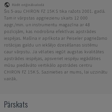
Rādīt oriģinālvalodā
Šis 5-asu CHIRON FZ 15K S tika ražots 2001. gadā.
Tam ir vārpstas apgriezienu skaits 12 000
apgr./min. un instrumentu magazīna ar 48
pozīcijām, kas nodrošina efektīvas apstrādes
iespējas. Mašīna ir aprīkota ar Peiseler pagriežamo
rotācijas galdu un iekšējo dzesēšanas sistēmu
caur vārpstu. Ja vēlaties iegūt augstas kvalitātes
apstrādes iespējas, apsveriet iespēju iegādāties
mūsu piedāvāto vertikālo apstrādes centru
CHIRON FZ 15K S. Sazinieties ar mums, lai uzzinātu
vairāk.
Pārskats