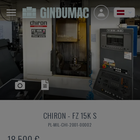
CHIRON
-
FZ 15K S
PL-MIL-CHI-2001-00002
18.500 €