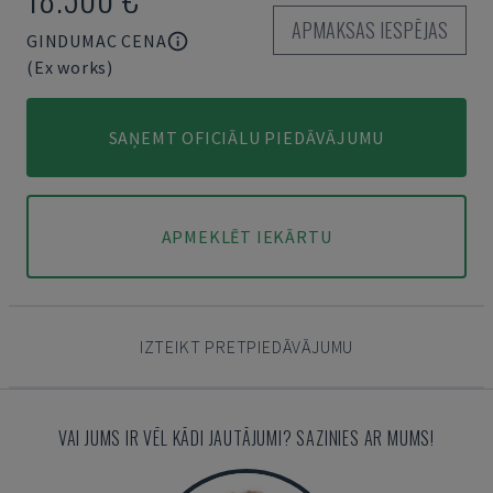
APMAKSAS IESPĒJAS
GINDUMAC CENA
(Ex works)
SAŅEMT OFICIĀLU PIEDĀVĀJUMU
APMEKLĒT IEKĀRTU
IZTEIKT PRETPIEDĀVĀJUMU
VAI JUMS IR VĒL KĀDI JAUTĀJUMI? SAZINIES AR MUMS!