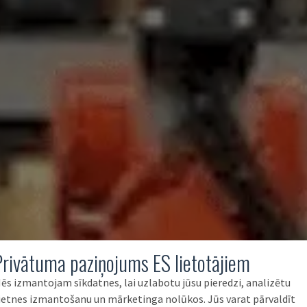
Privātuma paziņojums ES lietotājiem
ēs izmantojam sīkdatnes, lai uzlabotu jūsu pieredzi, analizētu
ietnes izmantošanu un mārketinga nolūkos. Jūs varat pārvaldīt