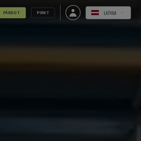
LATVIJA
PĀRDOT
PIRKT