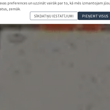
avas preferences un uzzināt vairāk par to, kā mēs izmantojam jūs
atus, zemāk.
SĪKDATŅU IESTATĪJUMI
PIEŅEMT VISUS