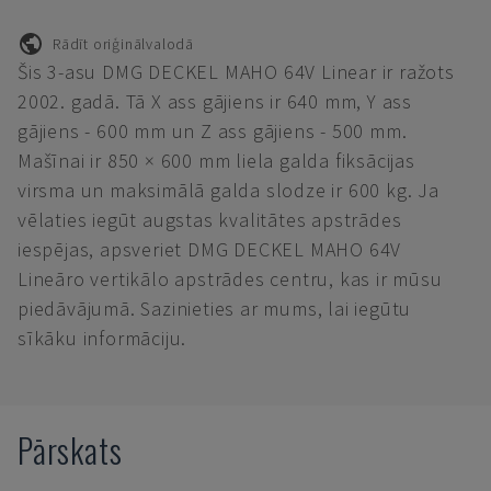
Rādīt oriģinālvalodā
Šis 3-asu DMG DECKEL MAHO 64V Linear ir ražots
2002. gadā. Tā X ass gājiens ir 640 mm, Y ass
gājiens - 600 mm un Z ass gājiens - 500 mm.
Mašīnai ir 850 × 600 mm liela galda fiksācijas
virsma un maksimālā galda slodze ir 600 kg. Ja
vēlaties iegūt augstas kvalitātes apstrādes
iespējas, apsveriet DMG DECKEL MAHO 64V
Lineāro vertikālo apstrādes centru, kas ir mūsu
piedāvājumā. Sazinieties ar mums, lai iegūtu
sīkāku informāciju.
Pārskats