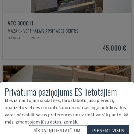
VTC 300C II
MAZAK - VERTIKĀLAIS APSTRĀDES CENTRS
DĀNIJA
2012
45.000 €
Privātuma paziņojums ES lietotājiem
Mēs izmantojam sīkdatnes, lai uzlabotu jūsu pieredzi,
analizētu vietnes izmantošanu un mārketinga nolūkos. Jūs
varat pārvaldīt savas preferences un uzzināt vairāk par to, kā
mēs izmantojam jūsu datus, zemāk.
SĪKDATŅU IESTATĪJUMI
PIEŅEMT VISUS