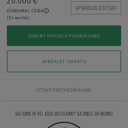
APMAKSAS IESPĒJAS
GINDUMAC CENA
(Ex works)
SAŅEMT OFICIĀLU PIEDĀVĀJUMU
APMEKLĒT IEKĀRTU
IZTEIKT PRETPIEDĀVĀJUMU
VAI JUMS IR VĒL KĀDI JAUTĀJUMI? SAZINIES AR MUMS!