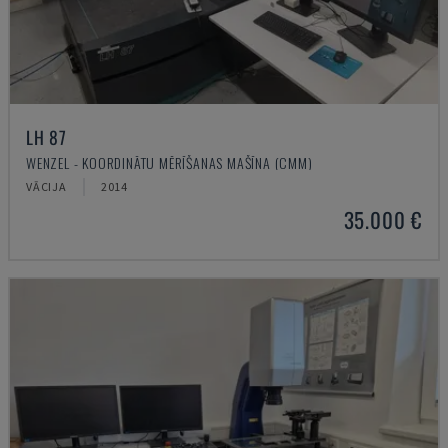
LH 87
WENZEL - KOORDINĀTU MĒRĪŠANAS MAŠĪNA (CMM)
VĀCIJA
2014
35.000 €