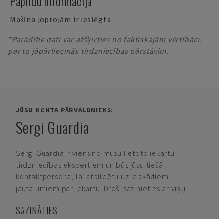
Papildu informācija
Mašīna joprojām ir ieslēgta
*Parādītie dati var atšķirties no faktiskajām vērtībām,
par to jāpārliecinās tirdzniecības pārstāvim.
JŪSU KONTA PĀRVALDNIEKS:
Sergi Guardia
Sergi Guardia
Ir viens no mūsu lietoto iekārtu
tirdzniecības ekspertiem un būs jūsu tiešā
kontaktpersona, lai atbildētu uz jebkādiem
jautājumiem par iekārtu. Droši sazinieties ar viņu.
SAZINĀTIES