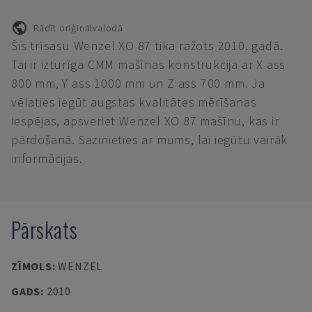
Rādīt oriģinālvalodā
Šis trīsasu Wenzel XO 87 tika ražots 2010. gadā.
Tai ir izturīga CMM mašīnas konstrukcija ar X ass
800 mm, Y ass 1000 mm un Z ass 700 mm. Ja
vēlaties iegūt augstas kvalitātes mērīšanas
iespējas, apsveriet Wenzel XO 87 mašīnu, kas ir
pārdošanā. Sazinieties ar mums, lai iegūtu vairāk
informācijas.
Pārskats
ZĪMOLS
:
WENZEL
GADS
:
2010