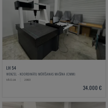
LH 54
WENZEL - KOORDINĀTU MĒRĪŠANAS MAŠĪNA (CMM)
VĀCIJA
2003
34.000 €