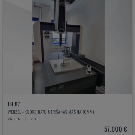
LH 87
WENZEL - KOORDINĀTU MĒRĪŠANAS MAŠĪNA (CMM)
VĀCIJA
2018
57.000 €