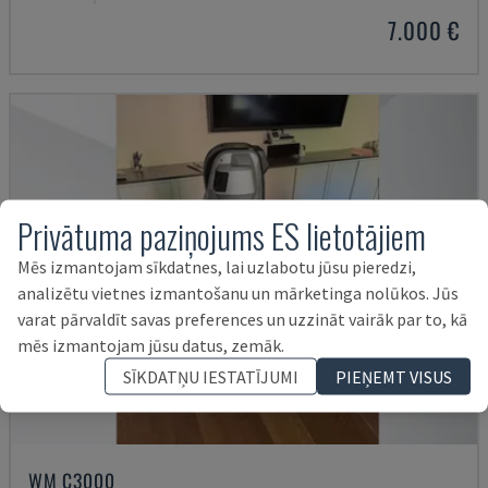
7.000 €
Privātuma paziņojums ES lietotājiem
Mēs izmantojam sīkdatnes, lai uzlabotu jūsu pieredzi,
analizētu vietnes izmantošanu un mārketinga nolūkos. Jūs
varat pārvaldīt savas preferences un uzzināt vairāk par to, kā
mēs izmantojam jūsu datus, zemāk.
SĪKDATŅU IESTATĪJUMI
PIEŅEMT VISUS
WM C3000