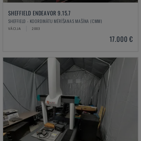
SHEFFIELD ENDEAVOR 9.15.7
SHEFFIELD - KOORDINĀTU MĒRĪŠANAS MAŠĪNA (CMM)
VĀCIJA
2003
17.000 €