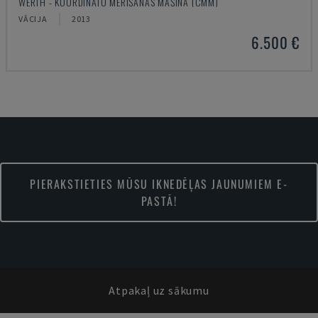
WERTH - KOORDINĀTU MĒRĪŠANAS MAŠĪNA (CMM)
VĀCIJA
2013
6.500 €
PIERAKSTIETIES MŪSU IKNEDĒĻAS JAUNUMIEM E-
PASTĀ!
Atpakaļ uz sākumu