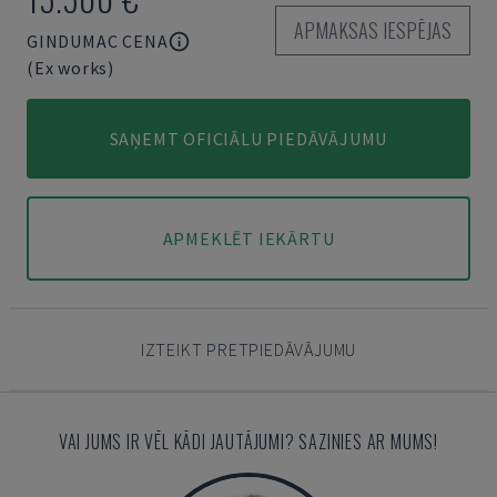
APMAKSAS IESPĒJAS
GINDUMAC CENA
(Ex works)
SAŅEMT OFICIĀLU PIEDĀVĀJUMU
APMEKLĒT IEKĀRTU
IZTEIKT PRETPIEDĀVĀJUMU
VAI JUMS IR VĒL KĀDI JAUTĀJUMI? SAZINIES AR MUMS!