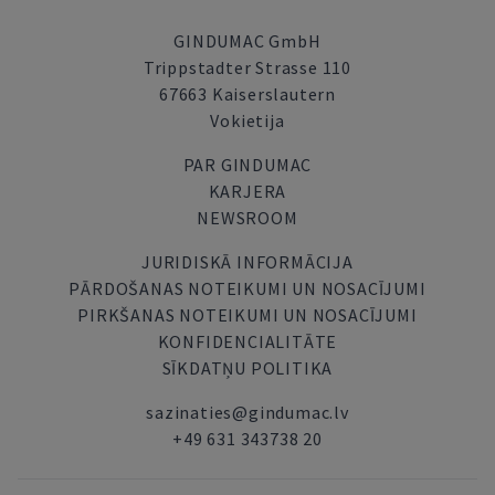
GINDUMAC GmbH
Trippstadter Strasse 110
67663 Kaiserslautern
Vokietija
PAR GINDUMAC
KARJERA
NEWSROOM
JURIDISKĀ INFORMĀCIJA
PĀRDOŠANAS NOTEIKUMI UN NOSACĪJUMI
PIRKŠANAS NOTEIKUMI UN NOSACĪJUMI
KONFIDENCIALITĀTE
SĪKDATŅU POLITIKA
sazinaties@gindumac.lv
+49 631 343738 20