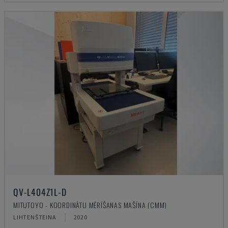
QV-L404Z1L-D
MITUTOYO - KOORDINĀTU MĒRĪŠANAS MAŠĪNA (CMM)
LIHTENŠTEINA
2020