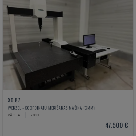
XO 87
WENZEL - KOORDINĀTU MĒRĪŠANAS MAŠĪNA (CMM)
VĀCIJA
2009
47.500 €