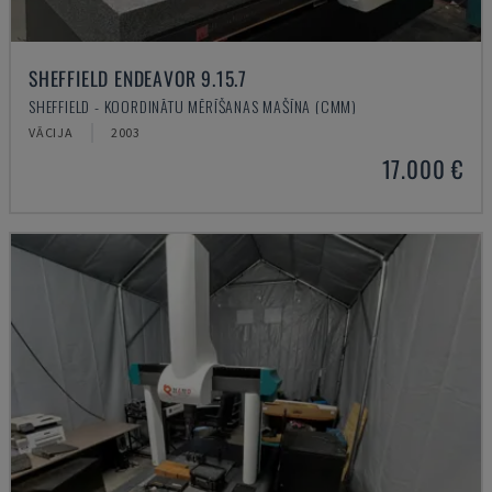
SHEFFIELD ENDEAVOR 9.15.7
SHEFFIELD - KOORDINĀTU MĒRĪŠANAS MAŠĪNA (CMM)
VĀCIJA
2003
17.000 €