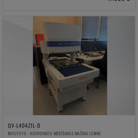
QV-L404Z1L-D
MITUTOYO - KOORDINĀTU MĒRĪŠANAS MAŠĪNA (CMM)