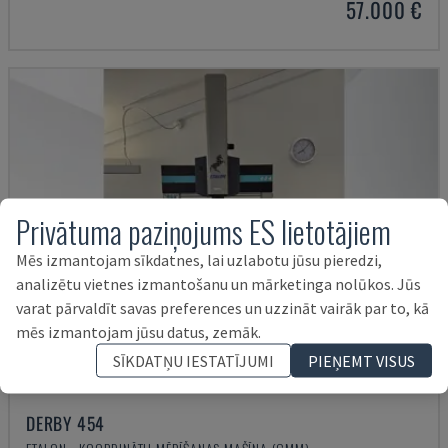
57.000 €
Privātuma paziņojums ES lietotājiem
Mēs izmantojam sīkdatnes, lai uzlabotu jūsu pieredzi,
analizētu vietnes izmantošanu un mārketinga nolūkos. Jūs
varat pārvaldīt savas preferences un uzzināt vairāk par to, kā
mēs izmantojam jūsu datus, zemāk.
SĪKDATŅU IESTATĪJUMI
PIEŅEMT VISUS
DERBY 454