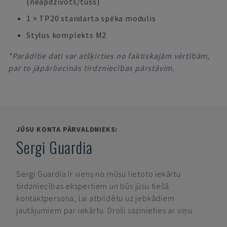
(neapdzīvots/tušs)
1 × TP20 standarta spēka modulis
Stylus komplekts M2
*Parādītie dati var atšķirties no faktiskajām vērtībām,
par to jāpārliecinās tirdzniecības pārstāvim.
JŪSU KONTA PĀRVALDNIEKS:
Sergi Guardia
Sergi Guardia
Ir viens no mūsu lietoto iekārtu
tirdzniecības ekspertiem un būs jūsu tiešā
kontaktpersona, lai atbildētu uz jebkādiem
jautājumiem par iekārtu. Droši sazinieties ar viņu.