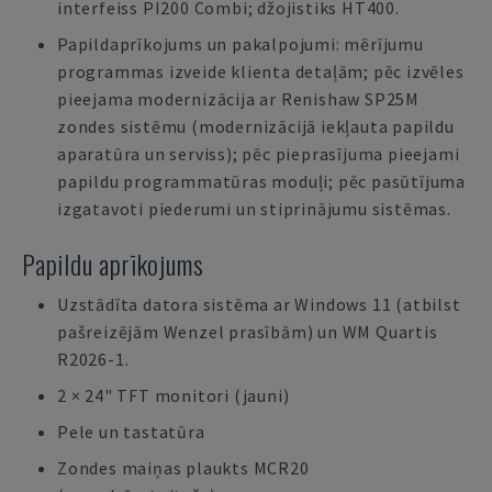
interfeiss PI200 Combi; džojistiks HT400.
Papildaprīkojums un pakalpojumi: mērījumu
programmas izveide klienta detaļām; pēc izvēles
pieejama modernizācija ar Renishaw SP25M
zondes sistēmu (modernizācijā iekļauta papildu
aparatūra un serviss); pēc pieprasījuma pieejami
papildu programmatūras moduļi; pēc pasūtījuma
izgatavoti piederumi un stiprinājumu sistēmas.
Papildu aprīkojums
Uzstādīta datora sistēma ar Windows 11 (atbilst
pašreizējām Wenzel prasībām) un WM Quartis
R2026-1.
2 × 24" TFT monitori (jauni)
Pele un tastatūra
Zondes maiņas plaukts MCR20