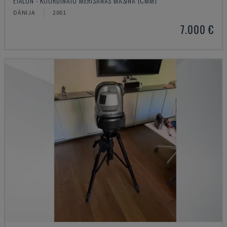
ETALON - KOORDINĀTU MĒRĪŠANAS MAŠĪNA (CMM)
DĀNIJA
2001
7.000 €