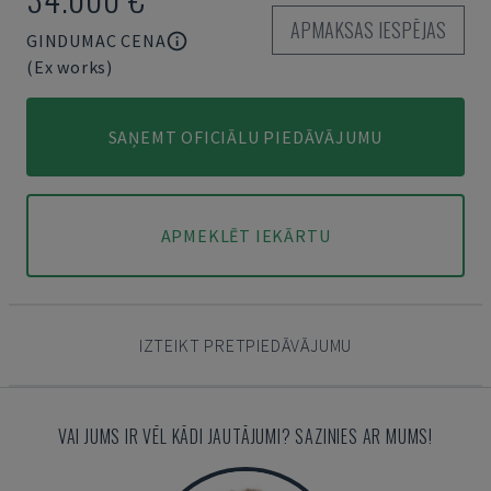
APMAKSAS IESPĒJAS
GINDUMAC CENA
(Ex works)
SAŅEMT OFICIĀLU PIEDĀVĀJUMU
APMEKLĒT IEKĀRTU
IZTEIKT PRETPIEDĀVĀJUMU
VAI JUMS IR VĒL KĀDI JAUTĀJUMI? SAZINIES AR MUMS!