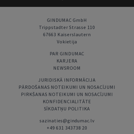
GINDUMAC GmbH
Trippstadter Strasse 110
67663 Kaiserslautern
Vokietija
PAR GINDUMAC
KARJERA
NEWSROOM
JURIDISKĀ INFORMĀCIJA
PĀRDOŠANAS NOTEIKUMI UN NOSACĪJUMI
PIRKŠANAS NOTEIKUMI UN NOSACĪJUMI
KONFIDENCIALITĀTE
SĪKDATŅU POLITIKA
sazinaties@gindumac.lv
+49 631 343738 20