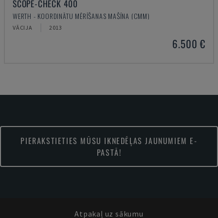
SCOPE-CHECK 400
WERTH - KOORDINĀTU MĒRĪŠANAS MAŠĪNA (CMM)
VĀCIJA
2013
6.500 €
PIERAKSTIETIES MŪSU IKNEDĒĻAS JAUNUMIEM E-
PASTĀ!
Atpakaļ uz sākumu