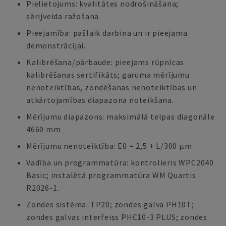
Pielietojums: kvalitātes nodrošināšana;
sērijveida ražošana
Pieejamība: pašlaik darbina un ir pieejama
demonstrācijai.
Kalibrēšana/pārbaude: pieejams rūpnīcas
kalibrēšanas sertifikāts; garuma mērījumu
nenoteiktības, zondēšanas nenoteiktības un
atkārtojamības diapazona noteikšana.
Mērījumu diapazons: maksimālā telpas diagonāle
4660 mm
Mērījumu nenoteiktība: E0 = 2,5 + L/300 µm
Vadība un programmatūra: kontrolieris WPC2040
Basic; instalētā programmatūra WM Quartis
R2026-1.
Zondes sistēma: TP20; zondes galva PH10T;
zondes galvas interfeiss PHC10-3 PLUS; zondes