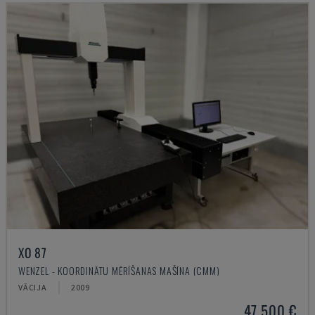
XO 87
WENZEL - KOORDINĀTU MĒRĪŠANAS MAŠĪNA (CMM)
VĀCIJA
2009
47.500 €