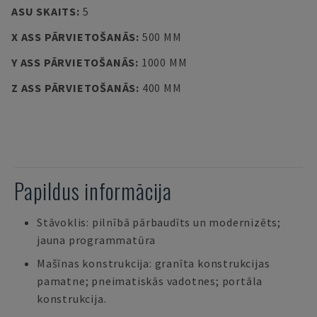
ASU SKAITS
:
5
X ASS PĀRVIETOŠANĀS
:
500 MM
Y ASS PĀRVIETOŠANĀS
:
1000 MM
Z ASS PĀRVIETOŠANĀS
:
400 MM
Papildus informācija
Stāvoklis: pilnībā pārbaudīts un modernizēts;
jauna programmatūra
Mašīnas konstrukcija: granīta konstrukcijas
pamatne; pneimatiskās vadotnes; portāla
konstrukcija.