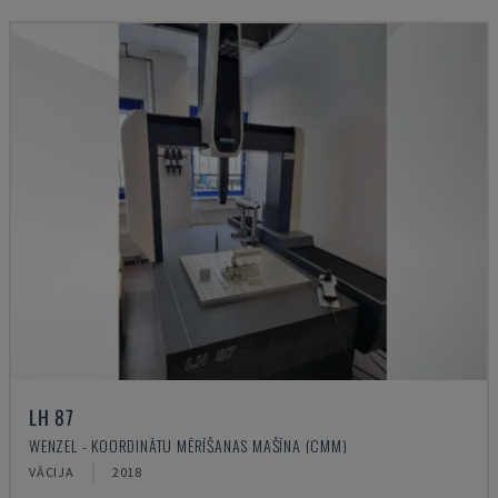
LH 87
WENZEL - KOORDINĀTU MĒRĪŠANAS MAŠĪNA (CMM)
VĀCIJA
2018