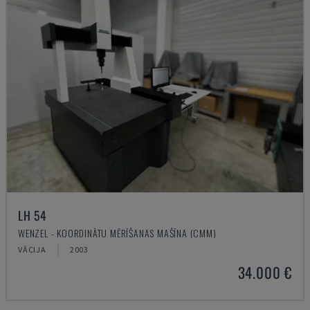
LH 54
WENZEL - KOORDINĀTU MĒRĪŠANAS MAŠĪNA (CMM)
VĀCIJA
2003
34.000 €