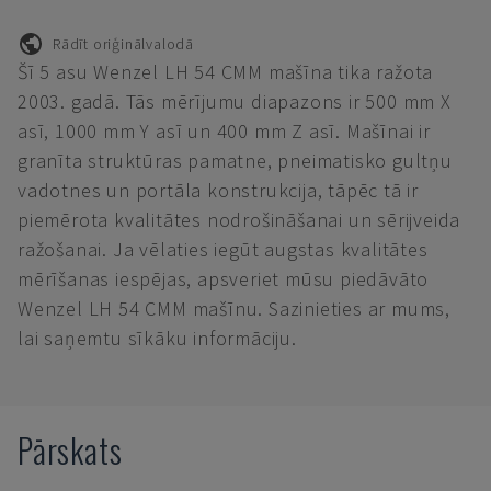
Rādīt oriģinālvalodā
Šī 5 asu Wenzel LH 54 CMM mašīna tika ražota
2003. gadā. Tās mērījumu diapazons ir 500 mm X
asī, 1000 mm Y asī un 400 mm Z asī. Mašīnai ir
granīta struktūras pamatne, pneimatisko gultņu
vadotnes un portāla konstrukcija, tāpēc tā ir
piemērota kvalitātes nodrošināšanai un sērijveida
ražošanai. Ja vēlaties iegūt augstas kvalitātes
mērīšanas iespējas, apsveriet mūsu piedāvāto
Wenzel LH 54 CMM mašīnu. Sazinieties ar mums,
lai saņemtu sīkāku informāciju.
Pārskats