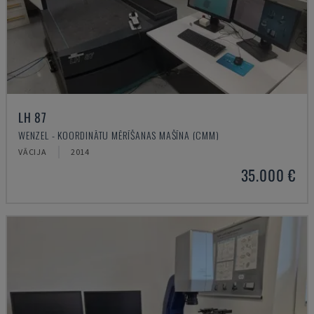
LH 87
WENZEL - KOORDINĀTU MĒRĪŠANAS MAŠĪNA (CMM)
VĀCIJA
2014
35.000 €