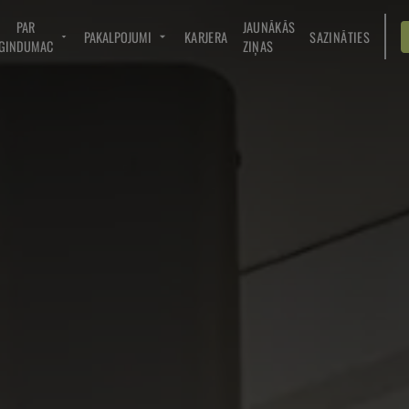
PAR
JAUNĀKĀS
PAKALPOJUMI
KARJERA
SAZINĀTIES
GINDUMAC
ZIŅAS