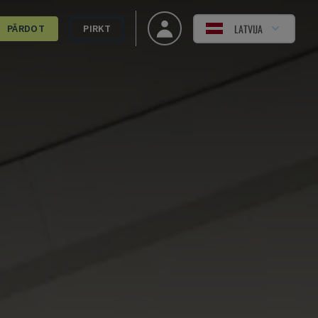
LATVIJA
PĀRDOT
PIRKT