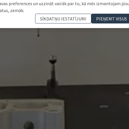
avas preferences un uzzināt vairāk par to, kā mēs izmantojam jūs
atus, zemāk.
SĪKDATŅU IESTATĪJUMI
PIEŅEMT VISUS