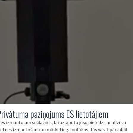
Privātuma paziņojums ES lietotājiem
ēs izmantojam sīkdatnes, lai uzlabotu jūsu pieredzi, analizētu
ietnes izmantošanu un mārketinga nolūkos. Jūs varat pārvaldīt