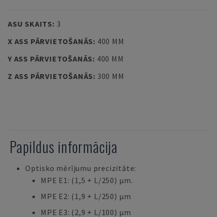
ASU SKAITS
:
3
X ASS PĀRVIETOŠANĀS
:
400 MM
Y ASS PĀRVIETOŠANĀS
:
400 MM
Z ASS PĀRVIETOŠANĀS
:
300 MM
Papildus informācija
Optisko mērījumu precizitāte:
MPE E1: (1,5 + L/250) µm.
MPE E2: (1,9 + L/250) µm
MPE E3: (2,9 + L/100) µm