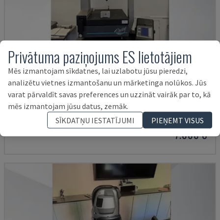
Privātuma paziņojums ES lietotājiem
Mēs izmantojam sīkdatnes, lai uzlabotu jūsu pieredzi,
analizētu vietnes izmantošanu un mārketinga nolūkos. Jūs
DERBY 454
varat pārvaldīt savas preferences un uzzināt vairāk par to, kā
mēs izmantojam jūsu datus, zemāk.
ETALON - KOORDINĀTU MĒRĪŠANAS MAŠĪNA (CMM)
DĀNIJA
2001
SĪKDATŅU IESTATĪJUMI
PIEŅEMT VISUS
7.000 €