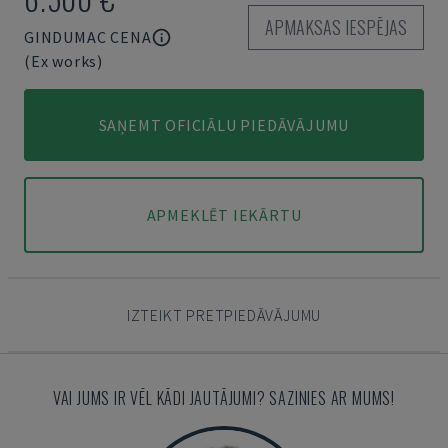
APMAKSAS IESPĒJAS
GINDUMAC CENA
(Ex works)
SAŅEMT OFICIĀLU PIEDĀVĀJUMU
APMEKLĒT IEKĀRTU
IZTEIKT PRETPIEDĀVĀJUMU
VAI JUMS IR VĒL KĀDI JAUTĀJUMI? SAZINIES AR MUMS!