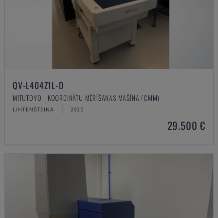
QV-L404Z1L-D
MITUTOYO - KOORDINĀTU MĒRĪŠANAS MAŠĪNA (CMM)
LIHTENŠTEINA
2020
29.500 €