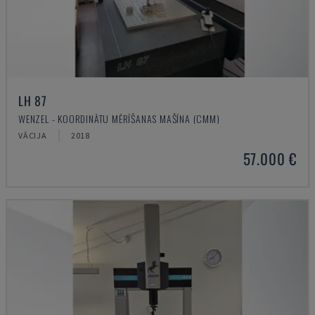
LH 87
WENZEL - KOORDINĀTU MĒRĪŠANAS MAŠĪNA (CMM)
VĀCIJA
2018
57.000 €