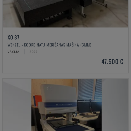
XO 87
WENZEL - KOORDINĀTU MĒRĪŠANAS MAŠĪNA (CMM)
VĀCIJA
2009
47.500 €