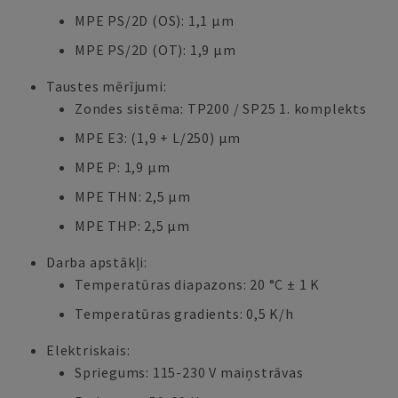
MPE PS/2D (OS): 1,1 µm
MPE PS/2D (OT): 1,9 µm
Taustes mērījumi:
Zondes sistēma: TP200 / SP25 1. komplekts
MPE E3: (1,9 + L/250) µm
MPE P: 1,9 µm
MPE THN: 2,5 µm
MPE THP: 2,5 µm
Darba apstākļi:
Temperatūras diapazons: 20 °C ± 1 K
Temperatūras gradients: 0,5 K/h
Elektriskais:
Spriegums: 115-230 V maiņstrāvas