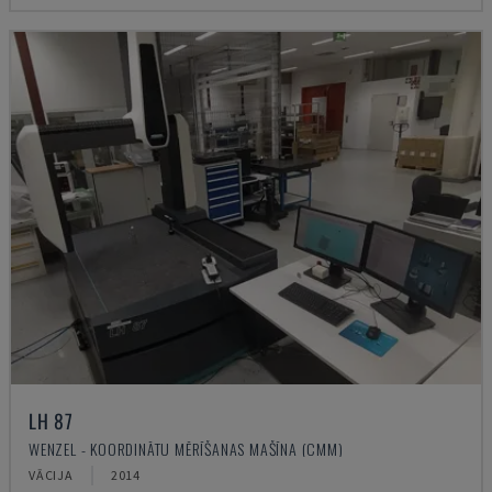
LH 87
WENZEL - KOORDINĀTU MĒRĪŠANAS MAŠĪNA (CMM)
VĀCIJA
2014