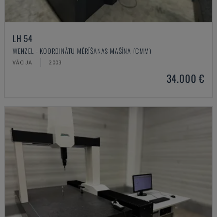
LH 54
WENZEL - KOORDINĀTU MĒRĪŠANAS MAŠĪNA (CMM)
VĀCIJA
2003
34.000 €