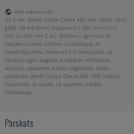
Rādīt oriģinālvalodā
Šis 3-asu Werth Scope-Check 400 tika ražots 2013.
gadā. Tā mērījumu diapazons ir 400 mm X un Y
asīs un 300 mm Z asī. Mašīna ir aprīkota ar
taustes zondes sistēmu un darbojas ar
operētājsistēmu Windows 7 Professional. Ja
vēlaties iegūt augstas kvalitātes mērīšanas
iespējas, apsveriet iespēju iegādāties mūsu
piedāvāto Werth Scope-Check 400 CMM mašīnu.
Sazinieties ar mums, lai saņemtu sīkāku
informāciju.
Pārskats