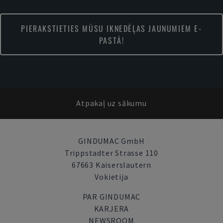
PIERAKSTIETIES MŪSU IKNEDĒĻAS JAUNUMIEM E-
PASTĀ!
Atpakaļ uz sākumu
GINDUMAC GmbH
Trippstadter Strasse 110
67663 Kaiserslautern
Vokietija
PAR GINDUMAC
KARJERA
NEWSROOM