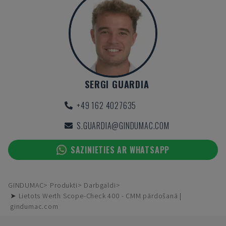
SERGI GUARDIA
+49 162 4027635
S.GUARDIA@GINDUMAC.COM
SAZINIETIES AR WHATSAPP
GINDUMAC
Produkti
Darbgaldi
➤ Lietots Werth Scope-Check 400 - CMM pārdošanā |
gindumac.com