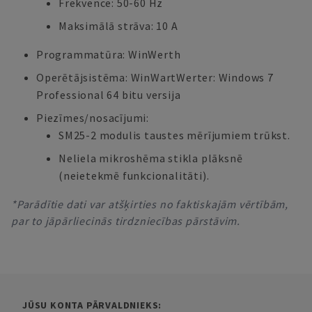
Frekvence: 50-60 Hz
Maksimālā strāva: 10 A
Programmatūra: WinWerth
Operētājsistēma: WinWartWerter: Windows 7
Professional 64 bitu versija
Piezīmes/nosacījumi:
SM25-2 modulis taustes mērījumiem trūkst.
Neliela mikroshēma stikla plāksnē
(neietekmē funkcionalitāti).
*Parādītie dati var atšķirties no faktiskajām vērtībām,
par to jāpārliecinās tirdzniecības pārstāvim.
JŪSU KONTA PĀRVALDNIEKS: