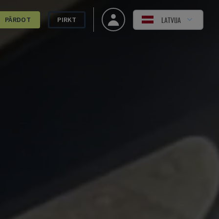
LATVIJA
PĀRDOT
PIRKT