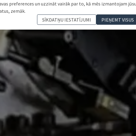
avas preferences un uzzināt vairāk par to, kā mēs izmantojam jūs
atus, zemāk.
SĪKDATŅU IESTATĪJUMI
PIEŅEMT VISUS