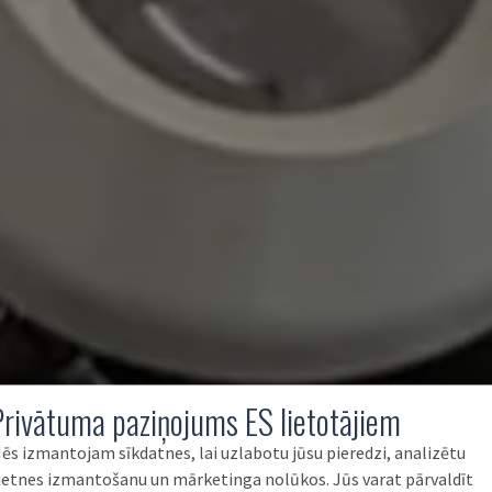
Privātuma paziņojums ES lietotājiem
ēs izmantojam sīkdatnes, lai uzlabotu jūsu pieredzi, analizētu
ietnes izmantošanu un mārketinga nolūkos. Jūs varat pārvaldīt