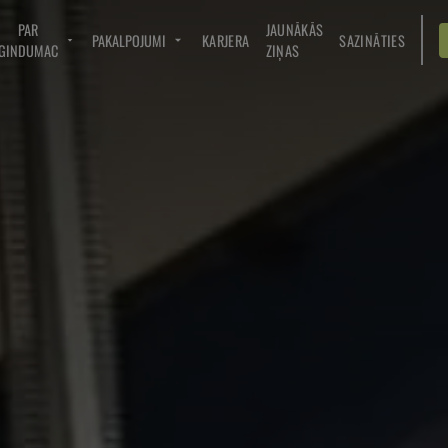
PAR
JAUNĀKĀS
PAKALPOJUMI
KARJERA
SAZINĀTIES
GINDUMAC
ZIŅAS