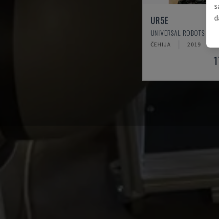
s
d
UR5E
UNIVERSAL ROBOTS - R
ČEHIJA
2019
1