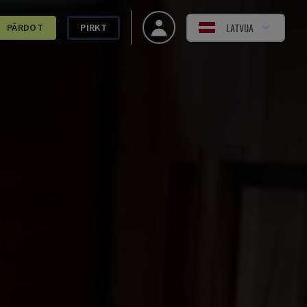
LATVIJA
PĀRDOT
PIRKT