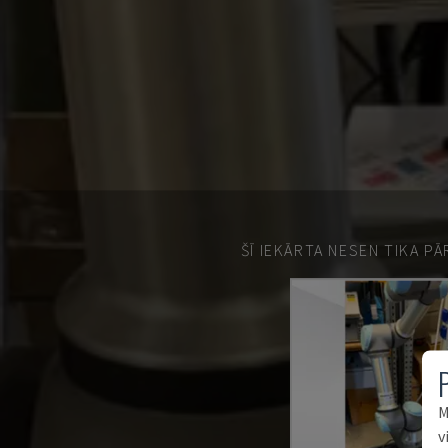
ŠĪ IEKĀRTA NESEN TIKA P
M
v