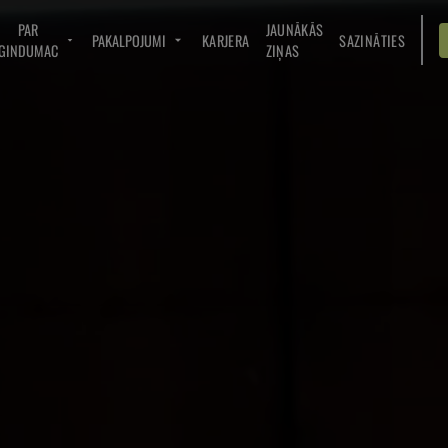
PAR
JAUNĀKĀS
PAKALPOJUMI
KARJERA
SAZINĀTIES
GINDUMAC
ZIŅAS