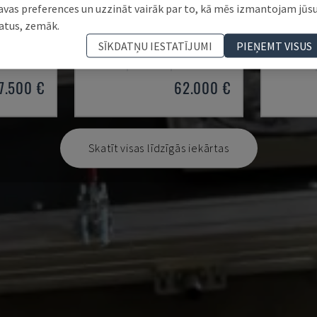
avas preferences un uzzināt vairāk par to, kā mēs izmantojam jūs
atus, zemāk.
AUDI TSV D5 TÜR
KR 210 
SĪKDATŅU IESTATĪJUMI
PIEŅEMT VISUS
OBOTA ROKA
CHANGO - ROBOTA ROKA
KUKA - RO
VĀCIJA
2020
200 HRS
ITĀLIJA
7.500 €
62.000 €
Skatīt visas līdzīgās iekārtas