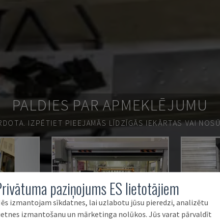
PALDIES PAR APMEKLĒJUMU
ĀRDOTA.
IZPĒTIET PIEEJAMĀS LĪDZĪGĀS IEKĀRTAS VAI NOS
Privātuma paziņojums ES lietotājiem
ēs izmantojam sīkdatnes, lai uzlabotu jūsu pieredzi, analizētu
ietnes izmantošanu un mārketinga nolūkos. Jūs varat pārvaldīt